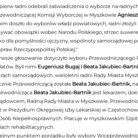
pierw radni odebrali zaświadczenia o wyborze na radny
zewodniczącej Komisji Wyborczej w Myszkowie
Agnieszk
im doszło do wyborów władz powiatowych, radni złożyli 
ywać obowiązki wobec Narodu Polskiego, strzec suweren
o dla pomyślności ojczyzny, wspólnoty samorządowej pow
praw Rzeczypospolitej Polskiej."
rwsze głosowanie dotyczyło wyboru Przewodniczącego R
atów. Byli nimi
Eugeniusz Bugaj i Beata Jakubiec-Bartni
urach samorządowych, wieloletni radni Rady Miasta Mys
cznie Przewodniczącą została
Beata Jakubiec-Bartnik,
na
zewodnicząca
Beata Jakubiec-Bartnik
jest lekarzem, do
ądowcem, Radną Rady Miasta w Myszkowie, Przewodniczą
ż w Prezydium Okręgowej Izby Lekarskiej w Częstochowi
Osób Niepełnosprawnych. Pracuje w myszkowskim Szpit
ach rehabilitacyjnych.
lejnym punktem porządku były wybory Wiceprzewodnicz