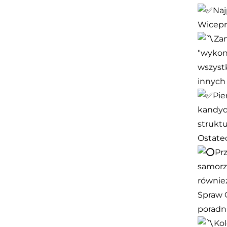
Naj
Wicepr
Zan
"wykon
wszystk
innych 
Pie
kandyd
strukt
Ostate
Pr
samorz
równie
Spraw 
poradni
Ko