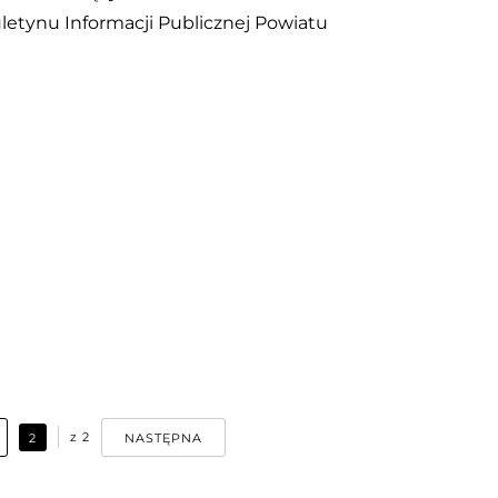
etynu Informacji Publicznej Powiatu
z
2
2
NASTĘPNA