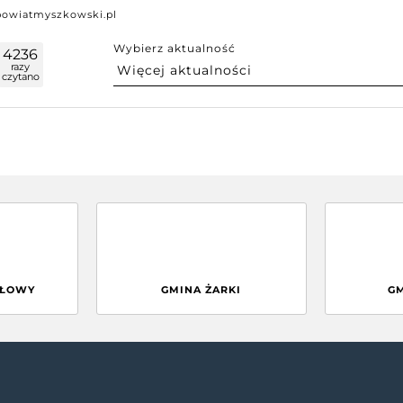
powiatmyszkowski.pl
Wybierz aktualność
4236
razy
czytano
GŁOWY
GMINA ŻARKI
G