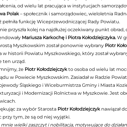
łcenia, od wielu lat pracująca w instytucjach samorządo
awa Polak
– społecznik i samorządowiec, wieloletnia Rad
ż pełniła funkcję Wiceprzewodniczącej Rady Powiatu.
nie przyszła kolej na najdłużej oczekiwany punkt obrad
endowały
Mariusza Karkochę i Piotra Kołodziejczyka.
W gł
arostą Myszkowskim został ponownie wybrany
Piotr Koło
a w historii Powiatu Myszkowskiego, który został wybra
e ten urząd.
mnijmy, że
Piotr Kołodziejczyk
to osoba od wielu lat mo
du w Powiecie Myszkowskim. Zasiadał w Radzie Powiatu I
ewody Śląskiego i Wiceburmistrza Gminy i Miasta Kozieg
turyzacji i Modernizacji Rolnictwa w Myszkowie. Jest o
wicach.
iękując za wybór Starosta
Piotr Kołodziejczyk
nawiązał do
 przy tym, że są od niej wyjątki.
a mnie wielki zaszczyt i nobilitacja, motywujące do dział