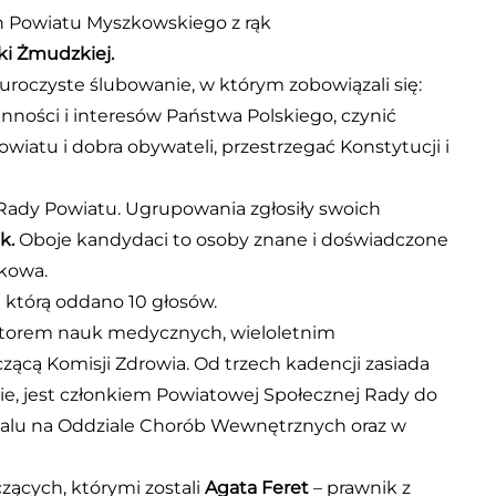
ch Powiatu Myszkowskiego z rąk
i Żmudzkiej.
uroczyste ślubowanie, w którym zobowiązali się:
ności i interesów Państwa Polskiego, czynić
iatu i dobra obywateli, przestrzegać Konstytucji i
ady Powiatu. Ugrupowania zgłosiły swoich
k.
Oboje kandydaci to osoby znane i doświadczone
zkowa.
 którą oddano 10 głosów.
ktorem nauk medycznych, wieloletnim
cą Komisji Zdrowia. Od trzech kadencji zasiada
e, jest członkiem Powiatowej Społecznej Rady do
alu na Oddziale Chorób Wewnętrznych oraz w
ących, którymi zostali
Agata Feret
– prawnik z