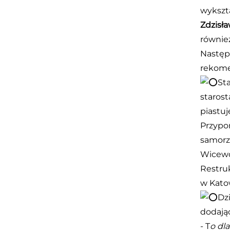
wykszta
Zdzisł
równie
Następ
rekom
St
starost
piastuj
Przypo
samorzą
Wicewoj
Restruk
w Kato
Dz
dodając
- T
o dl