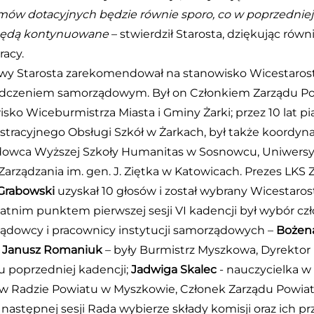
mów dotacyjnych będzie równie sporo, co w poprzedniej 
będą kontynuowane
– stwierdził Starosta, dziękując ró
racy.
wy Starosta zarekomendował na stanowisko Wicestaros
dczeniem samorządowym. Był on Członkiem Zarządu Powi
sko Wiceburmistrza Miasta i Gminy Żarki; przez 10 lat 
tracyjnego Obsługi Szkół w Żarkach, był także koordyna
owca Wyższej Szkoły Humanitas w Sosnowcu, Uniwersyte
Zarządzania im. gen. J. Ziętka w Katowicach. Prezes LKS Zi
Grabowski
uzyskał 10 głosów i został wybrany Wicestar
atnim punktem pierwszej sesji VI kadencji był wybór cz
ądowcy i pracownicy instytucji samorządowych –
Bożena
;
Janusz Romaniuk
– były Burmistrz Myszkowa, Dyrekto
u poprzedniej kadencji;
Jadwiga Skalec
- nauczycielka w
w Radzie Powiatu w Myszkowie, Członek Zarządu Powiatu 
 następnej sesji Rada wybierze składy komisji oraz ich p