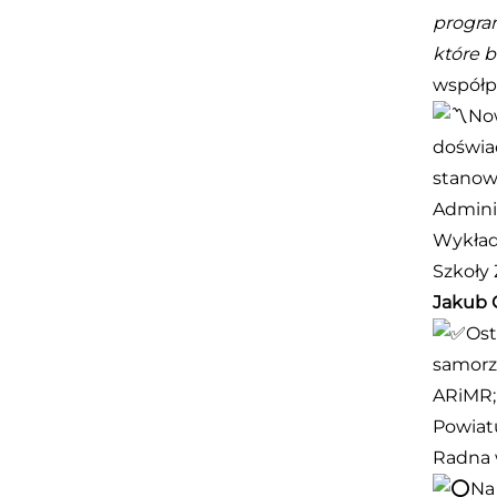
progra
które 
współp
No
doświa
stanowi
Adminis
Wykład
Szkoły 
Jakub 
Ost
samorz
ARiMR
Powiat
Radna 
Na