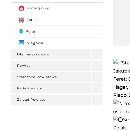
Koziegłowy
Żarki
Poraj
Niegowa
Dla mieszkańców
Sta
Powiat
Jakubi
Starostwo Powiatowe
Feret;
C
Hagar, 
Rada Powiatu
Piedo, 
Zarząd Powiatu
Roz
osób na
Se
Polak.