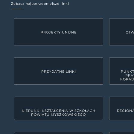
Zobacz najpotrzebniejsze linki
PROJEKTY UNIJNE
OTW
PRZYDATNE LINKI
PUNKT
PRA
PORAD
KIERUNKI KSZTAŁCENIA W SZKOŁACH
REGIONA
POWIATU MYSZKOWSKIEGO
KONTAKT
Starostwo Powiatowe w M