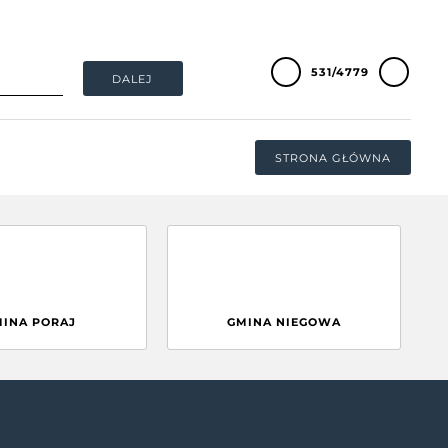
531/4779
DALEJ
STRONA GŁÓWNA
MINA PORAJ
GMINA NIEGOWA