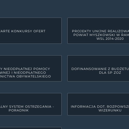
ARTE KONKURSY OFERT
PROJEKTY UNIJNE REALIZOW
POWIAT MYSZKOWSKI W RA
WSL 2014-2020
Y NIEODPŁATNEJ POMOCY
DOFINANSOWANIE Z BUDŻET
WNEJ I NIEODPŁATNEGO
DLA SP ZOZ
NICTWA OBYWATELSKIEGO
LNY SYSTEM OSTRZEGANIA -
INFORMACJA DOT. ROZPOWSZ
PORADNIK
WIZERUNKU
GODZINY PRACY URZĘDU
yszkowie
Poniedziałek
7:30 - 15:3