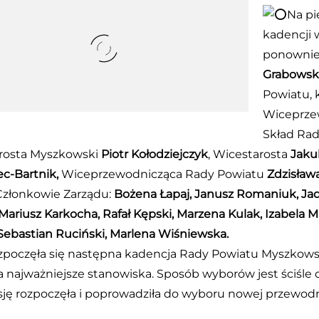
Na pi
kadencji
ponownie 
Grabowsk
Powiatu, 
Wiceprze
Skład Rad
rosta Myszkowski
Piotr Kołodziejczyk
, Wicestarosta
Jaku
ec-Bartnik,
Wiceprzewodnicząca Rady Powiatu
Zdzisław
złonkowie Zarządu:
Bożena Łapaj, Janusz Romaniuk, Jad
Mariusz Karkocha, Rafał Kępski, Marzena Kulak, Izabela M
Sebastian Ruciński, Marlena Wiśniewska.
poczęła się następna kadencja Rady Powiatu Myszkowski
 najważniejsze stanowiska. Sposób wyborów jest ściśle 
sję rozpoczęła i poprowadziła do wyboru nowej przewodni