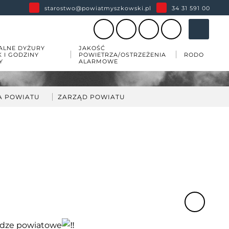
starostwo@powiatmyszkowski.pl
34 31 591 00
ALNE DYŻURY
JAKOŚĆ
K I GODZINY
POWIETRZA/OSTRZEŻENIA
RODO
Y
ALARMOWE
A POWIATU
ZARZĄD POWIATU
darka
kład Zarządu Powiatu
ów
wiatu
 zabytków w powiecie
esji
dze powiatowe