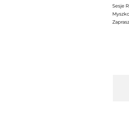
Sesje 
Myszko
Zapras