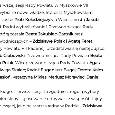
erwszej sesji Rady Powiatu w Myszkowie VII
 wybrano nowe władze. Starostą Myszkowskim
został
Piotr Kołodziejczyk
, a Wicestarostą
Jakub
i
. Radni wybrali również Przewodniczącą Rady
którą została
Beata Jakubiec-Bartnik
oraz
wodniczących –
Zdzisławę Polak i Agatę Feret.
y Powiatu VII kadencji przedstawia się następująco:
b Grabowski
, Przewodnicząca Rady Powiatu
Beata
a Polak
, Wiceprzewodnicząca Rady Powiatu
Agata
wiga Skalec;
Radni:
Eugeniusz Bugaj, Dorota Kaim-
asłoń, Katarzyna Miklas, Mariusz Morawiec, Daniel
ego. Pierwsza sesja to zgodnie z regułą wybory
określony – głosowanie odbywa się w sposób tajny.
czącej, jako najstarsza radna w Radzie -
Zdzisława