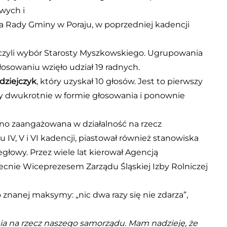
wych i
na Rady Gminy w Poraju, w poprzedniej kadencji
, czyli wybór Starosty Myszkowskiego. Ugrupowania
osowaniu wzięło udział 19 radnych.
dziejczyk
, który uzyskał 10 głosów. Jest to pierwszy
ny dwukrotnie w formie głosowania i ponownie
cno zaangażowana w działalność na rzecz
V, V i VI kadencji, piastował również stanowiska
łowy. Przez wiele lat kierował Agencją
becnie Wiceprezesem Zarządu Śląskiej Izby Rolniczej
 znanej maksymy: „nic dwa razy się nie zdarza”,
ania na rzecz naszego samorządu. Mam nadzieję, że