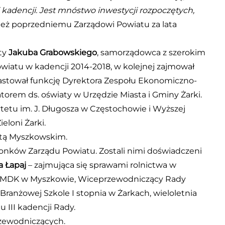
kadencji. Jest mnóstwo inwestycji rozpoczętych,
wnież poprzedniemu Zarządowi Powiatu za lata
ty
Jakuba Grabowskiego
, samorządowca z szerokim
atu w kadencji 2014-2018, w kolejnej zajmował
piastował funkcję Dyrektora Zespołu Ekonomiczno-
torem ds. oświaty w Urzędzie Miasta i Gminy Żarki.
tu im. J. Długosza w Częstochowie i Wyższej
eloni Żarki.
ostą Myszkowskim.
łonków Zarządu Powiatu. Zostali nimi doświadczeni
 Łapaj
– zajmująca się sprawami rolnictwa w
r MDK w Myszkowie, Wiceprzewodniczący Rady
 Branżowej Szkole I stopnia w Żarkach, wieloletnia
III kadencji Rady.
rzewodniczących.