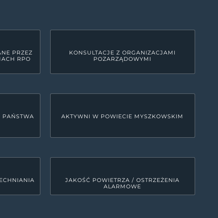
ANE PRZEZ
KONSULTACJE Z ORGANIZACJAMI
MACH RPO
POZARZĄDOWYMI
U PAŃSTWA
AKTYWNI W POWIECIE MYSZKOWSKIM
ECHNIANIA
JAKOŚĆ POWIETRZA / OSTRZEŻENIA
ALARMOWE
LINKI SYSTEMOWE
Deklaracja dostępności
0
MRD - Tekst do odczytu maszynowego