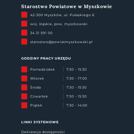
Starostwo Powiatowe w Myszkowie
42-300 Myszków, ul. Pułaskiego 6
woj. śląskie, pow. myszkowski
34 31 591 00
starostwo@powiatmyszkowski.pl
GODZINY PRACY URZĘDU
Poniedziałek
7:30 - 15:30
Wtorek
7:30 - 17:00
Środa
7:30 - 15:30
Czwartek
7:30 - 15:30
Piątek
7:30 - 14:00
LINKI SYSTEMOWE
Deklaracja dostępności