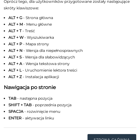
Oprócz tego, dla użytkowników przygotowane zostały następujące
skróty klawiszowe:
ALT + G
- Strona główna
ALT + M
- Menu główne
ALT + T
- Treść
ALT + W
- Wyszukiwarka
ALT + P
- Mapa strony
ALT + N
- Wersja dla niepełnosprawnych
ALT + S
- Wersja dla słabowidzących
ALT + A
- Wersja tekstowa strony
ALT + L
- Uruchomienie lektora treści
ALT + Z
- Instalacja aplikacji
Nawigacja po stronie
TAB
- następna pozycja
SHIFT + TAB
- poprzednia pozycja
SPACJA
- rozwinięcie menu
ENTER
- aktywacja linku
STRONA GŁÓWNA