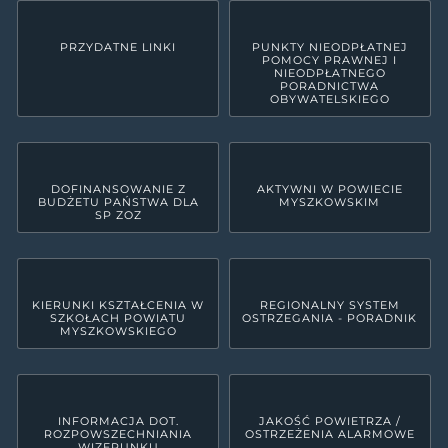
PRZYDATNE LINKI
PUNKTY NIEODPŁATNEJ
POMOCY PRAWNEJ I
NIEODPŁATNEGO
PORADNICTWA
OBYWATELSKIEGO
DOFINANSOWANIE Z
AKTYWNI W POWIECIE
BUDŻETU PAŃSTWA DLA
MYSZKOWSKIM
SP ZOZ
KIERUNKI KSZTAŁCENIA W
REGIONALNY SYSTEM
SZKOŁACH POWIATU
OSTRZEGANIA - PORADNIK
MYSZKOWSKIEGO
INFORMACJA DOT.
JAKOŚĆ POWIETRZA /
ROZPOWSZECHNIANIA
OSTRZEŻENIA ALARMOWE
WIZERUNKU