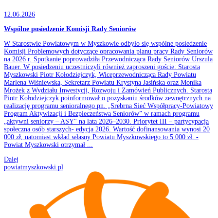
12.06.2026
Wspólne posiedzenie Komisji Rady Seniorów
W Starostwie Powiatowym w Myszkowie odbyło się wspólne posiedzenie
Komisji Problemowych dotyczące opracowania planu pracy Rady Seniorów
na 2026 r. Spotkanie poprowadziła Przewodnicząca Rady Seniorów Urszula
Bauer. W posiedzeniu uczestniczyli również zaproszeni goście: Starosta
Myszkowski Piotr Kołodziejczyk, Wiceprzewodnicząca Rady Powiatu
Marlena Wiśniewska, Sekretarz Powiatu Krystyna Jasińska oraz Monika
Mrożek z Wydziału Inwestycji, Rozwoju i Zamówień Publicznych. Starosta
Piotr Kołodziejczyk poinformował o pozyskaniu środków zewnętrznych na
realizację programu senioralnego pn. „Srebrna Sieć Współpracy-Powiatowy
Program Aktywizacji i Bezpieczeństwa Seniorów” w ramach programu
„aktywni seniorzy – ASY" na lata 2026–2030. Priorytet III – partycypacja
społeczna osób starszych- edycja 2026. Wartość dofinansowania wynosi 20
000 zł, natomiast wkład własny Powiatu Myszkowskiego to 5 000 zł. -
Powiat Myszkowski otrzymał ...
Dalej
powiatmyszkowski.pl