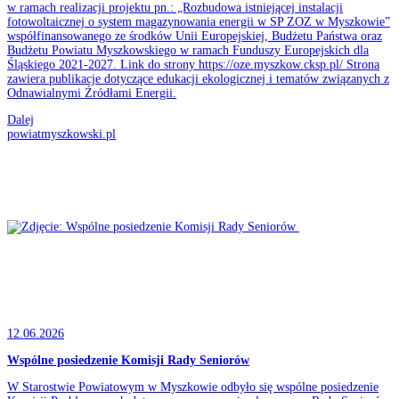
w ramach realizacji projektu pn.: „Rozbudowa istniejącej instalacji
fotowoltaicznej o system magazynowania energii w SP ZOZ w Myszkowie”
współfinansowanego ze środków Unii Europejskiej, Budżetu Państwa oraz
Budżetu Powiatu Myszkowskiego w ramach Funduszy Europejskich dla
Śląskiego 2021-2027. Link do strony https://oze.myszkow.cksp.pl/ Strona
zawiera publikacje dotyczące edukacji ekologicznej i tematów związanych z
Odnawialnymi Źródłami Energii.
Dalej
powiatmyszkowski.pl
12.06.2026
Wspólne posiedzenie Komisji Rady Seniorów
W Starostwie Powiatowym w Myszkowie odbyło się wspólne posiedzenie