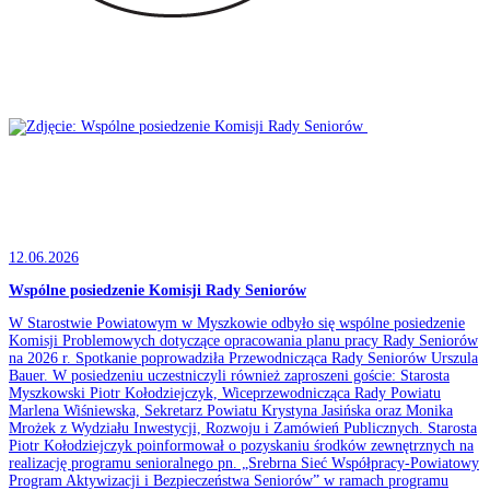
12.06.2026
Wspólne posiedzenie Komisji Rady Seniorów
W Starostwie Powiatowym w Myszkowie odbyło się wspólne posiedzenie
Komisji Problemowych dotyczące opracowania planu pracy Rady Seniorów
na 2026 r. Spotkanie poprowadziła Przewodnicząca Rady Seniorów Urszula
Bauer. W posiedzeniu uczestniczyli również zaproszeni goście: Starosta
Myszkowski Piotr Kołodziejczyk, Wiceprzewodnicząca Rady Powiatu
Marlena Wiśniewska, Sekretarz Powiatu Krystyna Jasińska oraz Monika
Mrożek z Wydziału Inwestycji, Rozwoju i Zamówień Publicznych. Starosta
Piotr Kołodziejczyk poinformował o pozyskaniu środków zewnętrznych na
realizację programu senioralnego pn. „Srebrna Sieć Współpracy-Powiatowy
Program Aktywizacji i Bezpieczeństwa Seniorów” w ramach programu