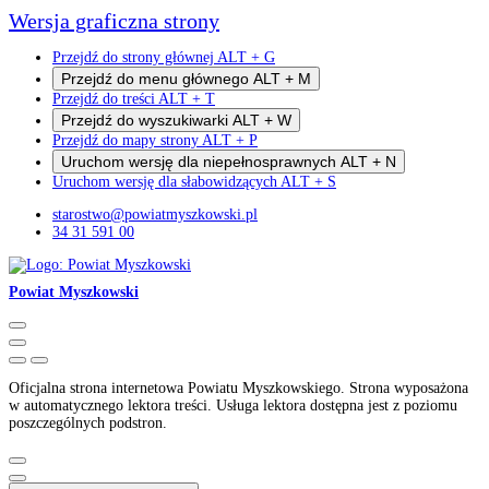
Wersja graficzna strony
Przejdź do strony głównej
ALT
+
G
Przejdź do menu głównego
ALT
+
M
Przejdź do treści
ALT
+
T
Przejdź do wyszukiwarki
ALT
+
W
Przejdź do mapy strony
ALT
+
P
Uruchom wersję dla niepełnosprawnych
ALT
+
N
Uruchom wersję dla słabowidzących
ALT
+
S
starostwo@powiatmyszkowski.pl
34 31 591 00
Powiat Myszkowski
Oficjalna strona internetowa Powiatu Myszkowskiego. Strona wyposażona
w automatycznego lektora treści. Usługa lektora dostępna jest z poziomu
poszczególnych podstron.