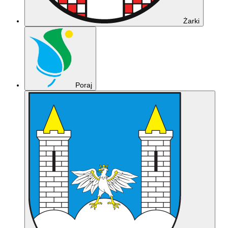
Żarki
Poraj