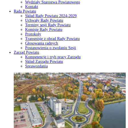
Wydziały Starostwa Powiatowego
Kontakt
Rada Powiatu
Skład Rady Powiatu 2024-2029
Uchwały Rady Powiatu
Terminy sesji Rady Powiatu
Komisje Rady Powiatu
Protokoły
Transmisje z obrad Rady Powiatu
Głosowania radnych
Postanowienia o zwołaniu Sesji
Zarząd Powiatu
Kompetencje i tryb pracy Zarządu
Skład Zarządu Powiatu
Sprawozdania