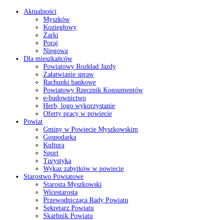
Aktualności
Myszków
Koziegłowy
Żarki
Poraj
Niegowa
Dla mieszkańców
Powiatowy Rozkład Jazdy
Załatwianie spraw
Rachunki bankowe
Powiatowy Rzecznik Konsumentów
e-budownictwo
Herb, logo wykorzystanie
Oferty pracy w powiecie
Powiat
Gminy w Powiecie Myszkowskim
Gospodarka
Kultura
Sport
Turystyka
Wykaz zabytków w powiecie
Starostwo Powiatowe
Starosta Myszkowski
Wicestarosta
Przewodnicząca Rady Powiatu
Sekretarz Powiatu
Skarbnik Powiatu