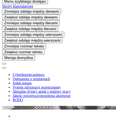
Menu szybkiego dostępu
Skróty klawiaturowe
Zmniejsz odstęp między słowami
Zwiększ odstęp między słowami
Zmniejsz odstęp między literami
Zwiększ odstęp między literami
Zmniejsz odstęp między wierszami
Zwiększ odstęp między wierszami
Zmniejsz rozmiar tekstu
Zwiększ rozmiar tekstu
Wersja domyślna
Cyberbezpieczeństwo
Ogłoszenia o przetargach
Jodek potasu
System informacji przestrzennej
Aktualne dyżury aptek i godziny pracy
Jakość powietrza/ostrzeżenia alarmowe
RODO