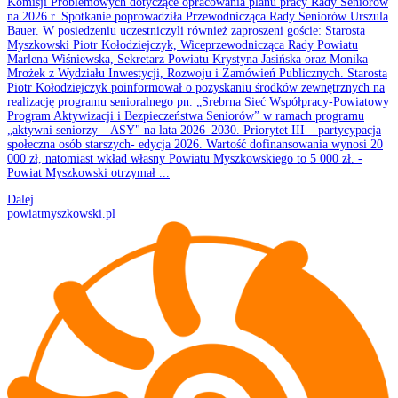
Komisji Problemowych dotyczące opracowania planu pracy Rady Seniorów
na 2026 r. Spotkanie poprowadziła Przewodnicząca Rady Seniorów Urszula
Bauer. W posiedzeniu uczestniczyli również zaproszeni goście: Starosta
Myszkowski Piotr Kołodziejczyk, Wiceprzewodnicząca Rady Powiatu
Marlena Wiśniewska, Sekretarz Powiatu Krystyna Jasińska oraz Monika
Mrożek z Wydziału Inwestycji, Rozwoju i Zamówień Publicznych. Starosta
Piotr Kołodziejczyk poinformował o pozyskaniu środków zewnętrznych na
realizację programu senioralnego pn. „Srebrna Sieć Współpracy-Powiatowy
Program Aktywizacji i Bezpieczeństwa Seniorów” w ramach programu
„aktywni seniorzy – ASY" na lata 2026–2030. Priorytet III – partycypacja
społeczna osób starszych- edycja 2026. Wartość dofinansowania wynosi 20
000 zł, natomiast wkład własny Powiatu Myszkowskiego to 5 000 zł. -
Powiat Myszkowski otrzymał ...
Dalej
powiatmyszkowski.pl