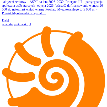
„aktywni seniorzy – ASY" na lata 2026–2030. Priorytet III – partycypacja
społeczna osób starszych- edycja 2026. Wartość dofinansowania wynosi 20
000 zł, natomiast wkład własny Powiatu Myszkowskiego to 5 000 zł. -
Powiat Myszkowski otrzymał ...
Dalej
powiatmyszkowski.pl