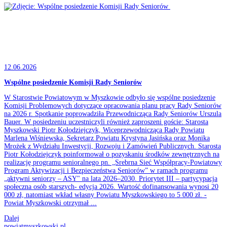
12.06.2026
Wspólne posiedzenie Komisji Rady Seniorów
W Starostwie Powiatowym w Myszkowie odbyło się wspólne posiedzenie
Komisji Problemowych dotyczące opracowania planu pracy Rady Seniorów
na 2026 r. Spotkanie poprowadziła Przewodnicząca Rady Seniorów Urszula
Bauer. W posiedzeniu uczestniczyli również zaproszeni goście: Starosta
Myszkowski Piotr Kołodziejczyk, Wiceprzewodnicząca Rady Powiatu
Marlena Wiśniewska, Sekretarz Powiatu Krystyna Jasińska oraz Monika
Mrożek z Wydziału Inwestycji, Rozwoju i Zamówień Publicznych. Starosta
Piotr Kołodziejczyk poinformował o pozyskaniu środków zewnętrznych na
realizację programu senioralnego pn. „Srebrna Sieć Współpracy-Powiatowy
Program Aktywizacji i Bezpieczeństwa Seniorów” w ramach programu
„aktywni seniorzy – ASY" na lata 2026–2030. Priorytet III – partycypacja
społeczna osób starszych- edycja 2026. Wartość dofinansowania wynosi 20
000 zł, natomiast wkład własny Powiatu Myszkowskiego to 5 000 zł. -
Powiat Myszkowski otrzymał ...
Dalej
powiatmyszkowski.pl