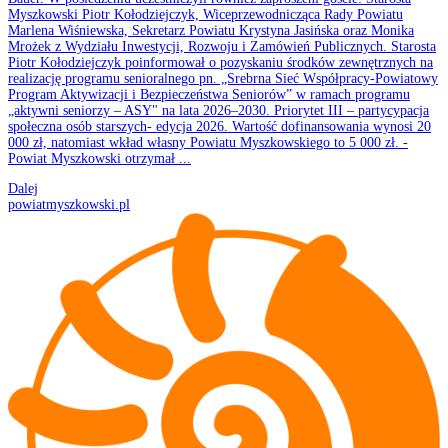
Myszkowski Piotr Kołodziejczyk, Wiceprzewodnicząca Rady Powiatu
Marlena Wiśniewska, Sekretarz Powiatu Krystyna Jasińska oraz Monika
Mrożek z Wydziału Inwestycji, Rozwoju i Zamówień Publicznych. Starosta
Piotr Kołodziejczyk poinformował o pozyskaniu środków zewnętrznych na
realizację programu senioralnego pn. „Srebrna Sieć Współpracy-Powiatowy
Program Aktywizacji i Bezpieczeństwa Seniorów” w ramach programu
„aktywni seniorzy – ASY" na lata 2026–2030. Priorytet III – partycypacja
społeczna osób starszych- edycja 2026. Wartość dofinansowania wynosi 20
000 zł, natomiast wkład własny Powiatu Myszkowskiego to 5 000 zł. -
Powiat Myszkowski otrzymał ...
Dalej
powiatmyszkowski.pl