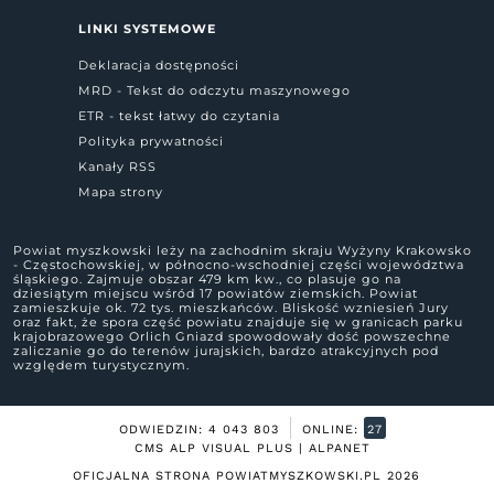
LINKI SYSTEMOWE
Deklaracja dostępności
MRD - Tekst do odczytu maszynowego
ETR - tekst łatwy do czytania
Polityka prywatności
Kanały RSS
Mapa strony
Powiat myszkowski leży na zachodnim skraju Wyżyny Krakowsko
- Częstochowskiej, w północno-wschodniej części województwa
śląskiego. Zajmuje obszar 479 km kw., co plasuje go na
dziesiątym miejscu wśród 17 powiatów ziemskich. Powiat
zamieszkuje ok. 72 tys. mieszkańców. Bliskość wzniesień Jury
oraz fakt, że spora część powiatu znajduje się w granicach parku
krajobrazowego Orlich Gniazd spowodowały dość powszechne
zaliczanie go do terenów jurajskich, bardzo atrakcyjnych pod
względem turystycznym.
ODWIEDZIN: 4 043 803
ONLINE:
27
CMS ALP VISUAL PLUS | ALPANET
OFICJALNA STRONA POWIATMYSZKOWSKI.PL
2026