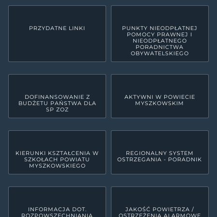
PRZYDATNE LINKI
PUNKTY NIEODPŁATNEJ
POMOCY PRAWNEJ I
NIEODPŁATNEGO
PORADNICTWA
OBYWATELSKIEGO
DOFINANSOWANIE Z
AKTYWNI W POWIECIE
BUDŻETU PAŃSTWA DLA
MYSZKOWSKIM
SP ZOZ
KIERUNKI KSZTAŁCENIA W
REGIONALNY SYSTEM
SZKOŁACH POWIATU
OSTRZEGANIA - PORADNIK
MYSZKOWSKIEGO
INFORMACJA DOT.
JAKOŚĆ POWIETRZA /
ROZPOWSZECHNIANIA
OSTRZEŻENIA ALARMOWE