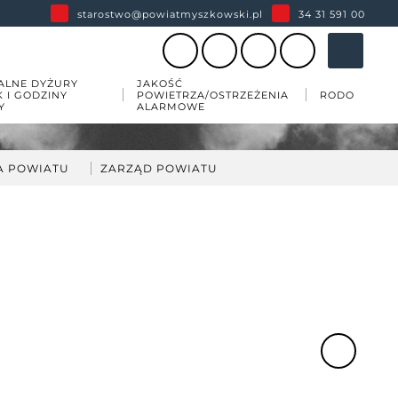
starostwo@powiatmyszkowski.pl
34 31 591 00
ALNE DYŻURY
JAKOŚĆ
K I GODZINY
POWIETRZA/OSTRZEŻENIA
RODO
Y
ALARMOWE
A POWIATU
ZARZĄD POWIATU
darka
kład Zarządu Powiatu
ów
wiatu
 zabytków w powiecie
esji