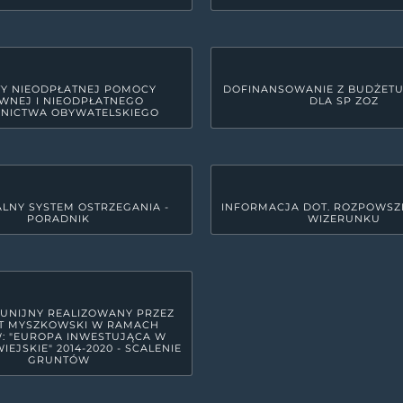
Y NIEODPŁATNEJ POMOCY
DOFINANSOWANIE Z BUDŻET
WNEJ I NIEODPŁATNEGO
DLA SP ZOZ
NICTWA OBYWATELSKIEGO
LNY SYSTEM OSTRZEGANIA -
INFORMACJA DOT. ROZPOWSZ
PORADNIK
WIZERUNKU
GODZINY PRACY URZĘDU
yszkowie
Poniedziałek
7:30 - 15:3
Wtorek
7:30 - 17:
Środa
7:30 - 15:3
 UNIJNY REALIZOWANY PRZEZ
T MYSZKOWSKI W RAMACH
Czwartek
7:30 - 15:3
: "EUROPA INWESTUJĄCA W
IEJSKIE" 2014-2020 - SCALENIE
GRUNTÓW
Piątek
7:30 - 14: