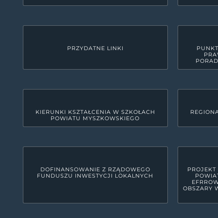
PRZYDATNE LINKI
PUNKT
PRA
PORAD
KIERUNKI KSZTAŁCENIA W SZKOŁACH
REGIONA
POWIATU MYSZKOWSKIEGO
KONTAKT
Starostwo Powiatowe w M
42-300 Myszków, ul. Pułaskiego 6
woj. śląskie, pow. myszkowski
DOFINANSOWANIE Z RZĄDOWEGO
PROJEKT
FUNDUSZU INWESTYCJI LOKALNYCH
POWIA
34 31 591 00
EFRROW
OBSZARY W
starostwo@powiatmyszkowski.pl