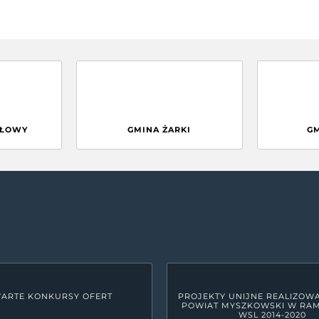
GŁOWY
GMINA ŻARKI
G
ARTE KONKURSY OFERT
PROJEKTY UNIJNE REALIZOW
POWIAT MYSZKOWSKI W RA
WSL 2014-2020