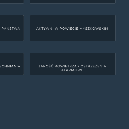
U PAŃSTWA
AKTYWNI W POWIECIE MYSZKOWSKIM
ECHNIANIA
JAKOŚĆ POWIETRZA / OSTRZEŻENIA
ALARMOWE
LINKI SYSTEMOWE
Deklaracja dostępności
0
MRD - Tekst do odczytu maszynowego
00
ETR - tekst łatwy do czytania
0
Polityka prywatności
Kanały RSS
0
Mapa strony
00