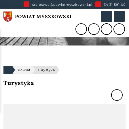
starostwo@powiatmyszkowski.pl
34 31 591 00
POWIAT MYSZKOWSKI
Powiat
Turystyka
Turystyka