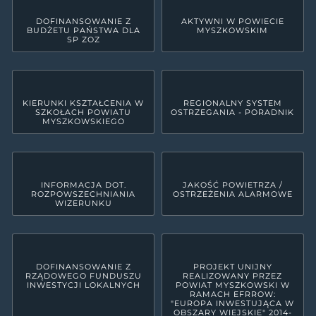
DOFINANSOWANIE Z
AKTYWNI W POWIECIE
BUDŻETU PAŃSTWA DLA
MYSZKOWSKIM
SP ZOZ
KIERUNKI KSZTAŁCENIA W
REGIONALNY SYSTEM
SZKOŁACH POWIATU
OSTRZEGANIA - PORADNIK
MYSZKOWSKIEGO
INFORMACJA DOT.
JAKOŚĆ POWIETRZA /
ROZPOWSZECHNIANIA
OSTRZEŻENIA ALARMOWE
WIZERUNKU
DOFINANSOWANIE Z
PROJEKT UNIJNY
RZĄDOWEGO FUNDUSZU
REALIZOWANY PRZEZ
INWESTYCJI LOKALNYCH
POWIAT MYSZKOWSKI W
RAMACH EFRROW:
"EUROPA INWESTUJĄCA W
OBSZARY WIEJSKIE" 2014-