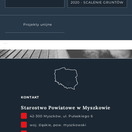
2020 - SCALENIE GRUNTÓW
Projekty unijne
Powiat Myszkowski
KONTAKT
Starostwo Powiatowe w Myszkowie
42-300 Myszków, ul. Pułaskiego 6
woj. śląskie, pow. myszkowski