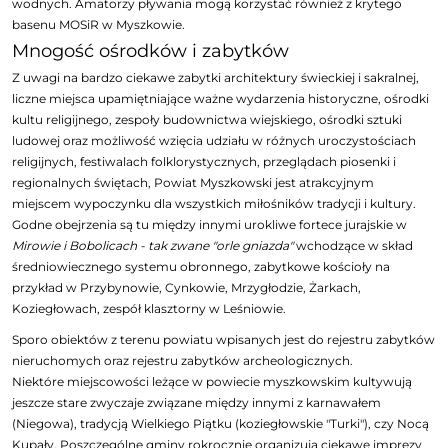
wodnych. Amatorzy pływania mogą korzystać również z krytego
basenu MOSiR w Myszkowie.
Mnogość ośrodków i zabytków
Z uwagi na bardzo ciekawe zabytki architektury świeckiej i sakralnej,
liczne miejsca upamiętniające ważne wydarzenia historyczne, ośrodki
kultu religijnego, zespoły budownictwa wiejskiego, ośrodki sztuki
ludowej oraz możliwość wzięcia udziału w różnych uroczystościach
religijnych, festiwalach folklorystycznych, przeglądach piosenki i
regionalnych świętach, Powiat Myszkowski jest atrakcyjnym
miejscem wypoczynku dla wszystkich miłośników tradycji i kultury.
Godne obejrzenia są tu między innymi urokliwe fortece jurajskie w
Mirowie i Bobolicach - tak zwane "orle gniazda"
wchodzące w skład
średniowiecznego systemu obronnego, zabytkowe kościoły na
przykład w Przybynowie, Cynkowie, Mrzygłodzie, Żarkach,
Koziegłowach, zespół klasztorny w Leśniowie.
Sporo obiektów z terenu powiatu wpisanych jest do rejestru zabytków
nieruchomych oraz rejestru zabytków archeologicznych.
Niektóre miejscowości leżące w powiecie myszkowskim kultywują
jeszcze stare zwyczaje związane między innymi z karnawałem
(Niegowa), tradycją Wielkiego Piątku (koziegłowskie "Turki"), czy Nocą
Kupały. Poszczególne gminy rokrocznie organizują ciekawe imprezy