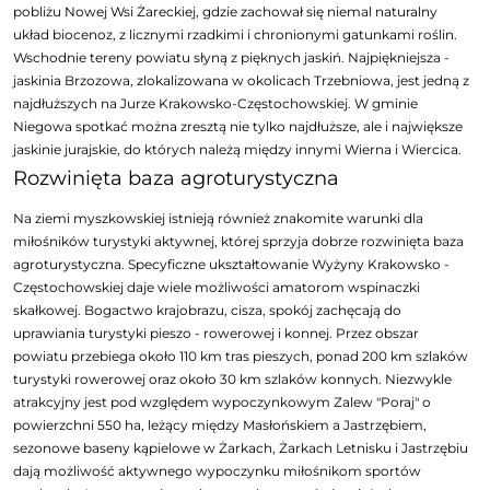
pobliżu Nowej Wsi Żareckiej, gdzie zachował się niemal naturalny
układ biocenoz, z licznymi rzadkimi i chronionymi gatunkami roślin.
Wschodnie tereny powiatu słyną z pięknych jaskiń. Najpiękniejsza -
jaskinia Brzozowa, zlokalizowana w okolicach Trzebniowa, jest jedną z
najdłuższych na Jurze Krakowsko-Częstochowskiej. W gminie
Niegowa spotkać można zresztą nie tylko najdłuższe, ale i największe
jaskinie jurajskie, do których należą między innymi Wierna i Wiercica.
Rozwinięta baza agroturystyczna
Na ziemi myszkowskiej istnieją również znakomite warunki dla
miłośników turystyki aktywnej, której sprzyja dobrze rozwinięta baza
agroturystyczna. Specyficzne ukształtowanie Wyżyny Krakowsko -
Częstochowskiej daje wiele możliwości amatorom wspinaczki
skałkowej. Bogactwo krajobrazu, cisza, spokój zachęcają do
uprawiania turystyki pieszo - rowerowej i konnej. Przez obszar
powiatu przebiega około 110 km tras pieszych, ponad 200 km szlaków
turystyki rowerowej oraz około 30 km szlaków konnych. Niezwykle
atrakcyjny jest pod względem wypoczynkowym Zalew "Poraj" o
powierzchni 550 ha, leżący między Masłońskiem a Jastrzębiem,
sezonowe baseny kąpielowe w Żarkach, Żarkach Letnisku i Jastrzębiu
dają możliwość aktywnego wypoczynku miłośnikom sportów