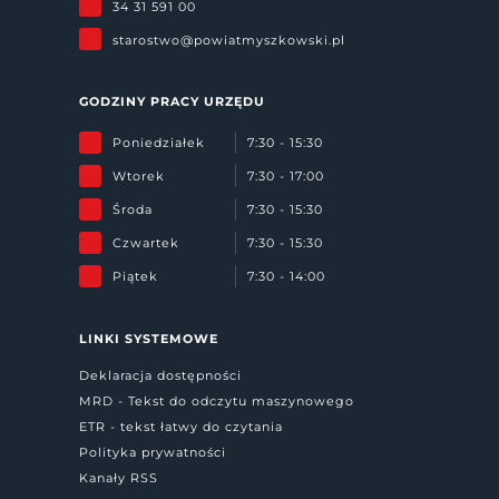
34 31 591 00
starostwo@powiatmyszkowski.pl
GODZINY PRACY URZĘDU
Poniedziałek
7:30 - 15:30
Wtorek
7:30 - 17:00
Środa
7:30 - 15:30
Czwartek
7:30 - 15:30
Piątek
7:30 - 14:00
LINKI SYSTEMOWE
Deklaracja dostępności
MRD - Tekst do odczytu maszynowego
ETR - tekst łatwy do czytania
Polityka prywatności
Kanały RSS