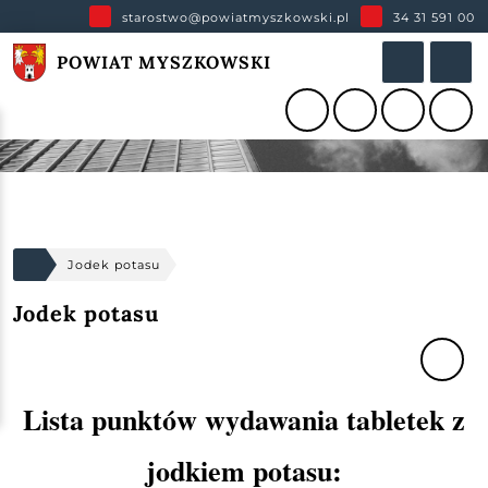
starostwo@powiatmyszkowski.pl
34 31 591 00
POWIAT MYSZKOWSKI
Jodek potasu
Jodek potasu
Lista punktów wydawania tabletek z
jodkiem potasu: