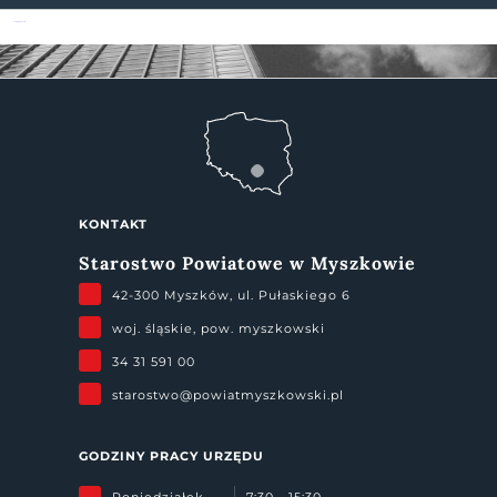
Powiat Myszkowski
KONTAKT
Starostwo Powiatowe w Myszkowie
42-300 Myszków, ul. Pułaskiego 6
woj. śląskie, pow. myszkowski
34 31 591 00
starostwo@powiatmyszkowski.pl
GODZINY PRACY URZĘDU
Poniedziałek
7:30 - 15:30