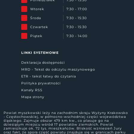
Wtorek
7:30 - 17:00
Środa
7:30 - 15:30
Czwartek
7:30 - 15:30
Piątek
7:30 - 14:00
LINKI SYSTEMOWE
Deklaracja dostępności
MRD - Tekst do odczytu maszynowego
ETR - tekst łatwy do czytania
Polityka prywatności
Kanały RSS
Mapa strony
Powiat myszkowski leży na zachodnim skraju Wyżyny Krakowsko
- Częstochowskiej, w północno-wschodniej części województwa
śląskiego. Zajmuje obszar 479 km kw., co plasuje go na
dziesiątym miejscu wśród 17 powiatów ziemskich. Powiat
zamieszkuje ok. 72 tys. mieszkańców. Bliskość wzniesień Jury
oraz fakt, że spora część powiatu znajduje się w granicach parku