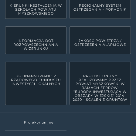
KIERUNKI KSZTAŁCENIA W
REGIONALNY SYSTEM
SZKOŁACH POWIATU
OSTRZEGANIA - PORADNIK
MYSZKOWSKIEGO
INFORMACJA DOT.
JAKOŚĆ POWIETRZA /
ROZPOWSZECHNIANIA
OSTRZEŻENIA ALARMOWE
WIZERUNKU
DOFINANSOWANIE Z
PROJEKT UNIJNY
RZĄDOWEGO FUNDUSZU
REALIZOWANY PRZEZ
INWESTYCJI LOKALNYCH
POWIAT MYSZKOWSKI W
RAMACH EFRROW:
"EUROPA INWESTUJĄCA W
OBSZARY WIEJSKIE" 2014-
2020 - SCALENIE GRUNTÓW
Projekty unijne