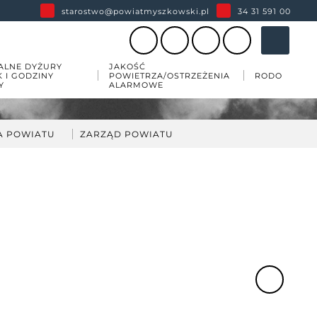
starostwo@powiatmyszkowski.pl
34 31 591 00
ALNE DYŻURY
JAKOŚĆ
K I GODZINY
POWIETRZA/OSTRZEŻENIA
RODO
Y
ALARMOWE
A POWIATU
ZARZĄD POWIATU
darka
kład Zarządu Powiatu
ów
wiatu
 zabytków w powiecie
esji