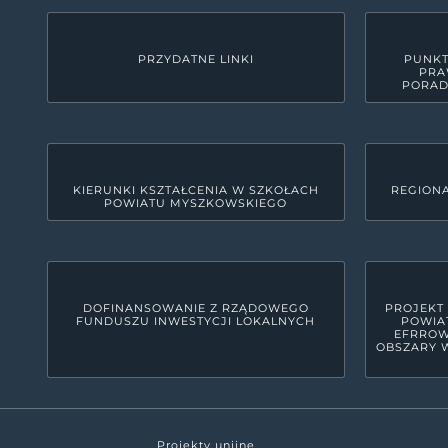
PRZYDATNE LINKI
PUNKT
PRA
PORAD
KIERUNKI KSZTAŁCENIA W SZKOŁACH
REGIONA
POWIATU MYSZKOWSKIEGO
KONTAKT
Starostwo Powiatowe w M
42-300 Myszków, ul. Pułaskiego 6
woj. śląskie, pow. myszkowski
DOFINANSOWANIE Z RZĄDOWEGO
PROJEKT
FUNDUSZU INWESTYCJI LOKALNYCH
POWIA
34 31 591 00
EFRROW
OBSZARY W
starostwo@powiatmyszkowski.pl
Powiat myszkowski leży na zachodnim sk
plasuje go na dziesiątym miejscu wśród 
Projekty unijne
znajduje się w granicach parku krajobr