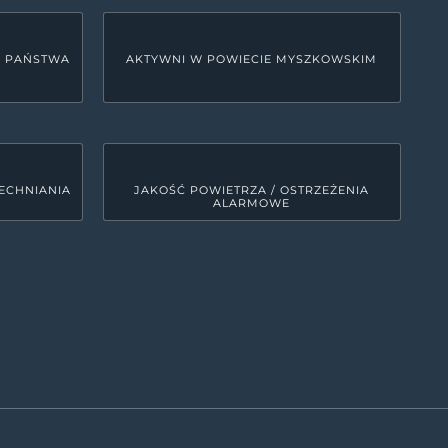
U PAŃSTWA
AKTYWNI W POWIECIE MYSZKOWSKIM
ECHNIANIA
JAKOŚĆ POWIETRZA / OSTRZEŻENIA
ALARMOWE
LINKI SYSTEMOWE
Deklaracja dostępności
0
MRD - Tekst do odczytu maszynowego
00
ETR - tekst łatwy do czytania
0
Polityka prywatności
Kanały RSS
0
Mapa strony
00
ęści województwa śląskiego. Zajmuje obszar 479 km kw., co
iskość wzniesień Jury oraz fakt, że spora część powiatu
terenów jurajskich, bardzo atrakcyjnych pod względem