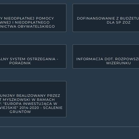
Y NIEODPŁATNEJ POMOCY
DOFINANSOWANIE Z BUDŻET
WNEJ I NIEODPŁATNEGO
DLA SP ZOZ
NICTWA OBYWATELSKIEGO
LNY SYSTEM OSTRZEGANIA -
INFORMACJA DOT. ROZPOWSZ
PORADNIK
WIZERUNKU
GODZINY PRACY URZĘDU
yszkowie
Poniedziałek
7:30 - 15:3
Wtorek
7:30 - 17:
Środa
7:30 - 15:3
 UNIJNY REALIZOWANY PRZEZ
T MYSZKOWSKI W RAMACH
Czwartek
7:30 - 15:3
: "EUROPA INWESTUJĄCA W
IEJSKIE" 2014-2020 - SCALENIE
GRUNTÓW
Piątek
7:30 - 14:
raju Wyżyny Krakowsko - Częstochowskiej, w północno-wschodniej cz
17 powiatów ziemskich. Powiat zamieszkuje ok. 72 tys. mieszkańców. Bl
azowego Orlich Gniazd spowodowały dość powszechne zaliczanie go do 