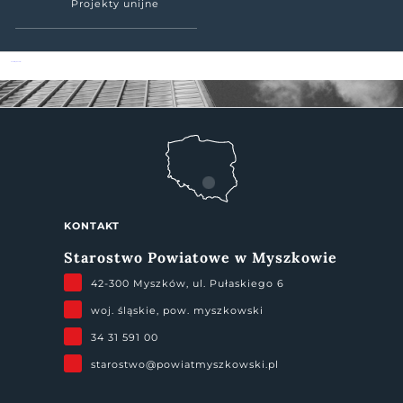
Projekty unijne
Powiat Myszkowski
KONTAKT
Starostwo Powiatowe w Myszkowie
42-300 Myszków, ul. Pułaskiego 6
woj. śląskie, pow. myszkowski
34 31 591 00
starostwo@powiatmyszkowski.pl