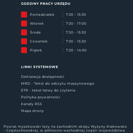
GODZINY PRACY URZĘDU
Poniedziałek
7:30 - 15:30
Wtorek
7:30 - 17:00
Środa
7:30 - 15:30
Czwartek
7:30 - 15:30
Piątek
7:30 - 14:00
LINKI SYSTEMOWE
Deklaracja dostępności
MRD - Tekst do odczytu maszynowego
ETR - tekst łatwy do czytania
Polityka prywatności
Kanały RSS
Mapa strony
Powiat myszkowski leży na zachodnim skraju Wyżyny Krakowsko
- Częstochowskiej, w północno-wschodniej części województwa