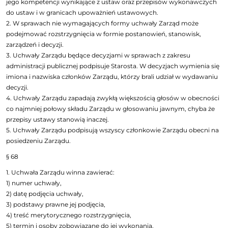
jego kompetencji wynikające z ustaw oraz przepisów wykonawczych
do ustaw i w granicach upoważnień ustawowych.
2. W sprawach nie wymagających formy uchwały Zarząd może
podejmować rozstrzygnięcia w formie postanowień, stanowisk,
zarządzeń i decyzji.
3. Uchwały Zarządu będące decyzjami w sprawach z zakresu
administracji publicznej podpisuje Starosta. W decyzjach wymienia się
imiona i nazwiska członków Zarządu, którzy brali udział w wydawaniu
decyzji.
4. Uchwały Zarządu zapadają zwykłą większością głosów w obecności
co najmniej połowy składu Zarządu w głosowaniu jawnym, chyba że
przepisy ustawy stanowią inaczej.
5. Uchwały Zarządu podpisują wszyscy członkowie Zarządu obecni na
posiedzeniu Zarządu.
§ 68
1. Uchwała Zarządu winna zawierać:
1) numer uchwały,
2) datę podjęcia uchwały,
3) podstawy prawne jej podjęcia,
4) treść merytorycznego rozstrzygnięcia,
5) termin i osoby zobowiązane do jej wykonania,