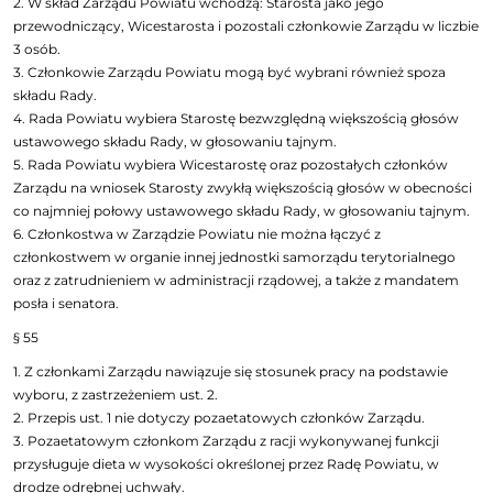
2. W skład Zarządu Powiatu wchodzą: Starosta jako jego
przewodniczący, Wicestarosta i pozostali członkowie Zarządu w liczbie
3 osób.
3. Członkowie Zarządu Powiatu mogą być wybrani również spoza
składu Rady.
4. Rada Powiatu wybiera Starostę bezwzględną większością głosów
ustawowego składu Rady, w głosowaniu tajnym.
5. Rada Powiatu wybiera Wicestarostę oraz pozostałych członków
Zarządu na wniosek Starosty zwykłą większością głosów w obecności
co najmniej połowy ustawowego składu Rady, w głosowaniu tajnym.
6. Członkostwa w Zarządzie Powiatu nie można łączyć z
członkostwem w organie innej jednostki samorządu terytorialnego
oraz z zatrudnieniem w administracji rządowej, a także z mandatem
posła i senatora.
§ 55
1. Z członkami Zarządu nawiązuje się stosunek pracy na podstawie
wyboru, z zastrzeżeniem ust. 2.
2. Przepis ust. 1 nie dotyczy pozaetatowych członków Zarządu.
3. Pozaetatowym członkom Zarządu z racji wykonywanej funkcji
przysługuje dieta w wysokości określonej przez Radę Powiatu, w
drodze odrębnej uchwały.