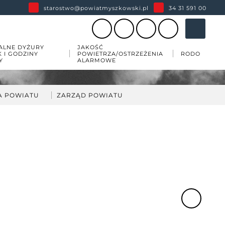
starostwo@powiatmyszkowski.pl
34 31 591 00
ALNE DYŻURY
JAKOŚĆ
K I GODZINY
POWIETRZA/OSTRZEŻENIA
RODO
Y
ALARMOWE
A POWIATU
ZARZĄD POWIATU
darka
kład Zarządu Powiatu
ów
wiatu
 zabytków w powiecie
esji