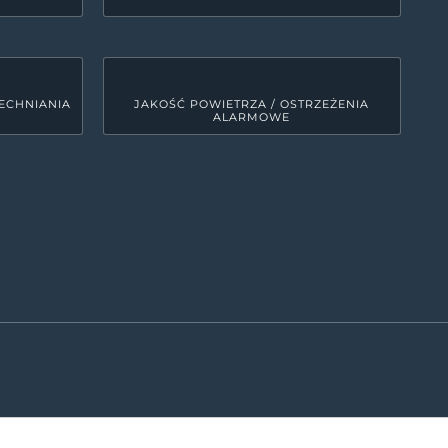
ECHNIANIA
JAKOŚĆ POWIETRZA / OSTRZEŻENIA
ALARMOWE
LINKI SYSTEMOWE
Deklaracja dostępności
0
MRD - Tekst do odczytu maszynowego
00
ETR - tekst łatwy do czytania
0
Polityka prywatności
Kanały RSS
0
Mapa strony
00
ęści województwa śląskiego. Zajmuje obszar 479 km kw., co
iskość wzniesień Jury oraz fakt, że spora część powiatu
terenów jurajskich, bardzo atrakcyjnych pod względem
CMS ALP VISUAL PLUS | ALPANET