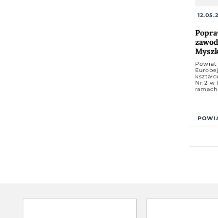
12.05.
Popra
zawod
Myszko
Powiat 
Europej
kształ
Nr 2 w
ramach
POWI