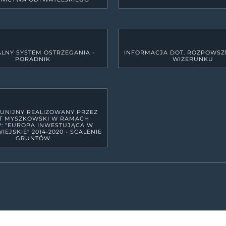
LNY SYSTEM OSTRZEGANIA -
INFORMACJA DOT. ROZPOWSZ
PORADNIK
WIZERUNKU
GODZINY PRACY URZĘDU
yszkowie
Poniedziałek
7:30 - 15:3
Wtorek
7:30 - 17:
Środa
7:30 - 15:3
 UNIJNY REALIZOWANY PRZEZ
T MYSZKOWSKI W RAMACH
Czwartek
7:30 - 15:3
: "EUROPA INWESTUJĄCA W
IEJSKIE" 2014-2020 - SCALENIE
GRUNTÓW
Piątek
7:30 - 14:
raju Wyżyny Krakowsko - Częstochowskiej, w północno-wschodniej cz
17 powiatów ziemskich. Powiat zamieszkuje ok. 72 tys. mieszkańców. Bl
azowego Orlich Gniazd spowodowały dość powszechne zaliczanie go do 
OFICJALNA STRONA POWIATMYSZKOWSKI.PL
2026