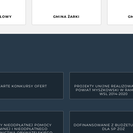
GŁOWY
GMINA ŻARKI
G
ARTE KONKURSY OFERT
PROJEKTY UNIJNE REALIZOW
POWIAT MYSZKOWSKI W RA
WSL 2014-2020
Y NIEODPŁATNEJ POMOCY
DOFINANSOWANIE Z BUDŻET
WNEJ I NIEODPŁATNEGO
DLA SP ZOZ
NICTWA OBYWATELSKIEGO