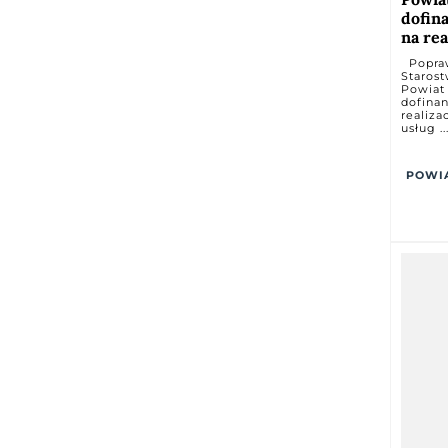
dofin
na rea
Popraw
Staros
Powiat
dofinan
realiza
usług ..
POWI