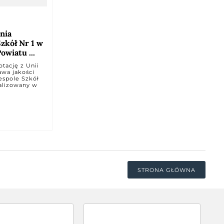
nia
zkół Nr 1 w
owiatu ...
tację z Unii
awa jakości
espole Szkół
ealizowany w
STRONA GŁÓWNA