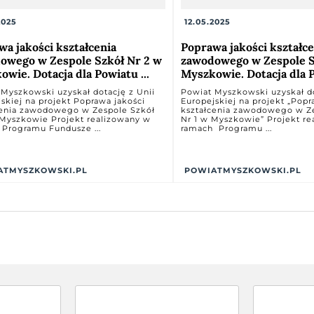
2025
12.05.2025
wa jakości kształcenia
Poprawa jakości kształce
owego w Zespole Szkół Nr 2 w
zawodowego w Zespole S
wie. Dotacja dla Powiatu ...
Myszkowie. Dotacja dla P
Myszkowski uzyskał dotację z Unii
Powiat Myszkowski uzyskał do
skiej na projekt Poprawa jakości
Europejskiej na projekt „Popr
cenia zawodowego w Zespole Szkół
kształcenia zawodowego w Z
 Myszkowie Projekt realizowany w
Nr 1 w Myszkowie” Projekt r
 Programu Fundusze ...
ramach Programu ...
ATMYSZKOWSKI.PL
POWIATMYSZKOWSKI.PL