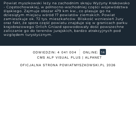
Powiat myszkowski leży na zachodnim skraju Wyżyny Krakowsko
- Częstochowskiej, w północno-wschodniej części województwa
śląskiego. Zajmuje obszar 479 km kw., co plasuje go na
dziesiątym miejscu wśród 17 powiatów ziemskich. Powiat
zamieszkuje ok. 72 tys. mieszkańców. Bliskość wzniesień Jury
oraz fakt, że spora część powiatu znajduje się w granicach parku
krajobrazowego Orlich Gniazd spowodowały dość powszechne
zaliczanie go do terenów jurajskich, bardzo atrakcyjnych pod
względem turystycznym.
ODWIEDZIN: 4 041 004
ONLINE:
14
CMS ALP VISUAL PLUS | ALPANET
OFICJALNA STRONA POWIATMYSZKOWSKI.PL
2026