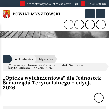
starostwo@powiatmyszkowski.pl
34 31 591 00
POWIAT MYSZKOWSKI
Aktualności
Myszków
„Opieka wytchnieniowa” dla Jednostek Samorządu
Terytorialnego – edycja 2026.
„Opieka wytchnieniowa” dla Jednostek
Samorządu Terytorialnego – edycja
2026.