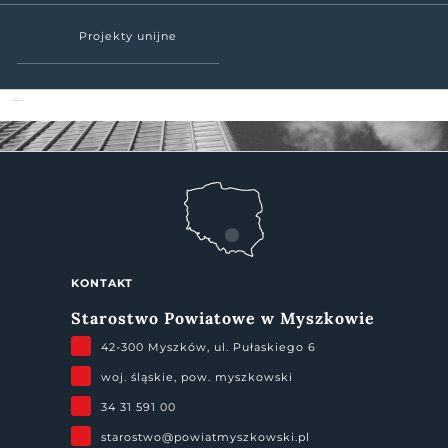
Projekty unijne
Powiat Myszkowski
KONTAKT
Starostwo Powiatowe w Myszkowie
42-300 Myszków, ul. Pułaskiego 6
woj. śląskie, pow. myszkowski
34 31 591 00
starostwo@powiatmyszkowski.pl