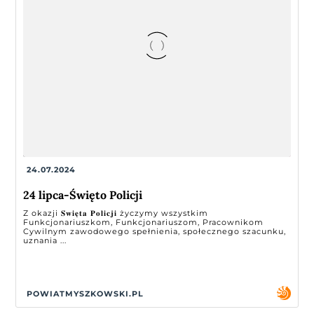
24.07.2024
24 lipca-Święto Policji
Z okazji 𝐒́𝐰𝐢𝐞̨𝐭𝐚 𝐏𝐨𝐥𝐢𝐜𝐣𝐢 życzymy wszystkim
Funkcjonariuszkom, Funkcjonariuszom, Pracownikom
Cywilnym zawodowego spełnienia, społecznego szacunku,
uznania ...
POWIATMYSZKOWSKI.PL