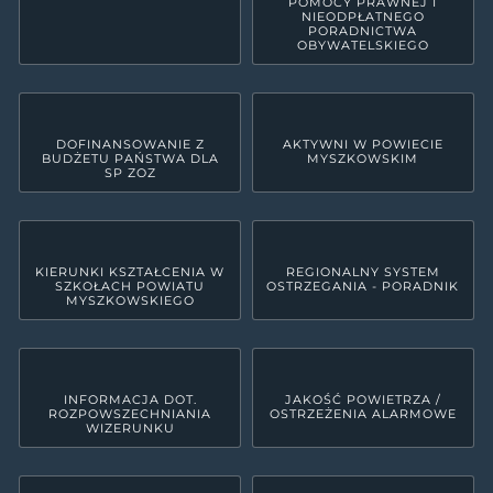
POMOCY PRAWNEJ I
NIEODPŁATNEGO
PORADNICTWA
OBYWATELSKIEGO
DOFINANSOWANIE Z
AKTYWNI W POWIECIE
BUDŻETU PAŃSTWA DLA
MYSZKOWSKIM
SP ZOZ
KIERUNKI KSZTAŁCENIA W
REGIONALNY SYSTEM
SZKOŁACH POWIATU
OSTRZEGANIA - PORADNIK
MYSZKOWSKIEGO
INFORMACJA DOT.
JAKOŚĆ POWIETRZA /
ROZPOWSZECHNIANIA
OSTRZEŻENIA ALARMOWE
WIZERUNKU