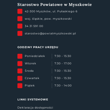
Starostwo Powiatowe w Myszkowie
42-300 Myszków, ul. Pułaskiego 6
woj. śląskie, pow. myszkowski
34 31 591 00
starostwo@powiatmyszkowski.pl
GODZINY PRACY URZĘDU
Poniedziałek
7:30 - 15:30
Wtorek
7:30 - 17:00
Środa
7:30 - 15:30
Czwartek
7:30 - 15:30
Piątek
7:30 - 14:00
LINKI SYSTEMOWE
Deklaracja dostępności