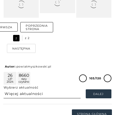
POPRZEDNIA
ERWSZA
STRONA
z
2
2
NASTĘPNA
Autor:
powiatmyszkowski.pl
26
8660
103/120
LIP
razy
2024
czytano
Wybierz aktualność
DALEJ
STRONA GŁÓWNA