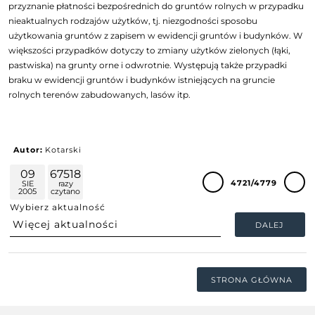
przyznanie płatności bezpośrednich do gruntów rolnych w przypadku
nieaktualnych rodzajów użytków, tj. niezgodności sposobu
użytkowania gruntów z zapisem w ewidencji gruntów i budynków. W
większości przypadków dotyczy to zmiany użytków zielonych (łąki,
pastwiska) na grunty orne i odwrotnie. Występują także przypadki
braku w ewidencji gruntów i budynków istniejących na gruncie
rolnych terenów zabudowanych, lasów itp.
Autor:
Kotarski
09
67518
4721/4779
SIE
razy
2005
czytano
Wybierz aktualność
DALEJ
STRONA GŁÓWNA