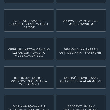
DOFINANSOWANIE Z
AKTYWNI W POWIECIE
BUDŻETU PAŃSTWA DLA
MYSZKOWSKIM
SP ZOZ
KIERUNKI KSZTAŁCENIA W
REGIONALNY SYSTEM
SZKOŁACH POWIATU
OSTRZEGANIA - PORADNIK
MYSZKOWSKIEGO
INFORMACJA DOT.
JAKOŚĆ POWIETRZA /
ROZPOWSZECHNIANIA
OSTRZEŻENIA ALARMOWE
WIZERUNKU
DOFINANSOWANIE Z
PROJEKT UNIJNY
RZĄDOWEGO FUNDUSZU
REALIZOWANY PRZEZ