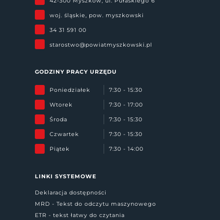
42-300 Myszków, ul. Pułaskiego 6
woj. śląskie, pow. myszkowski
34 31 591 00
starostwo@powiatmyszkowski.pl
GODZINY PRACY URZĘDU
Poniedziałek
7:30 - 15:30
Wtorek
7:30 - 17:00
Środa
7:30 - 15:30
Czwartek
7:30 - 15:30
Piątek
7:30 - 14:00
LINKI SYSTEMOWE
Deklaracja dostępności
MRD - Tekst do odczytu maszynowego
ETR - tekst łatwy do czytania