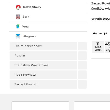
Zarząd Powia
Koziegłowy
środków wła
Żarki
W najbliższy
Poraj
Autor:
pr
Niegowa
11
4
Dla mieszkańców
MAJ
2006
cz
Powiat
Starostwo Powiatowe
Rada Powiatu
Zarząd Powiatu