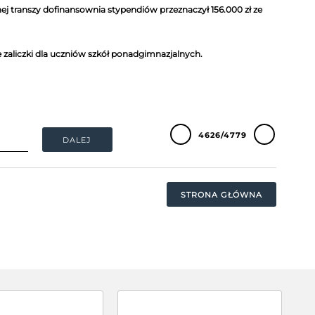
nej transzy dofinansownia stypendiów przeznaczył 156.000 zł ze
e zaliczki dla uczniów szkół ponadgimnazjalnych.
4626/4779
DALEJ
STRONA GŁÓWNA