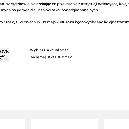
tu w Myszkowie nie czekając na przekazanie z Instytucji Wdrażającej kolej
snych na pomoc dla uczniów szkół ponadgimnazjalnych.
m czasie, tj. w dniach 15 - 19 maja 2006 roku będą wypłacane kolejne transz
Wybierz aktualność
5076
razy
ytano