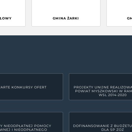
GŁOWY
GMINA ŻARKI
G
ARTE KONKURSY OFERT
PROJEKTY UNIJNE REALIZOW
POWIAT MYSZKOWSKI W RA
WSL 2014-2020
Y NIEODPŁATNEJ POMOCY
DOFINANSOWANIE Z BUDŻET
WNEJ I NIEODPŁATNEGO
DLA SP ZOZ