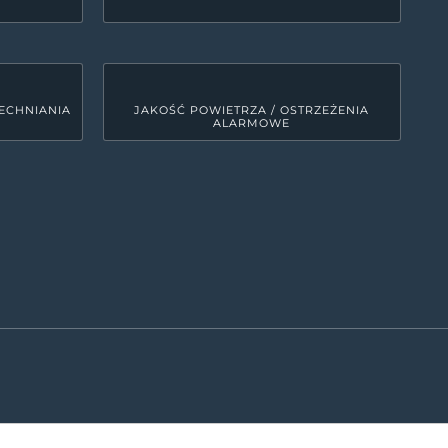
ECHNIANIA
JAKOŚĆ POWIETRZA / OSTRZEŻENIA
ALARMOWE
LINKI SYSTEMOWE
Deklaracja dostępności
0
MRD - Tekst do odczytu maszynowego
00
ETR - tekst łatwy do czytania
0
Polityka prywatności
Kanały RSS
0
Mapa strony
00
ęści województwa śląskiego. Zajmuje obszar 479 km kw., co
iskość wzniesień Jury oraz fakt, że spora część powiatu
terenów jurajskich, bardzo atrakcyjnych pod względem
CMS ALP VISUAL PLUS | ALPANET