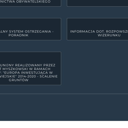
NICTWA OBYWATELSKIEGO
LNY SYSTEM OSTRZEGANIA -
INFORMACJA DOT. ROZPOWSZ
PORADNIK
WIZERUNKU
GODZINY PRACY URZĘDU
yszkowie
Poniedziałek
7:30 - 15:3
Wtorek
7:30 - 17:
Środa
7:30 - 15:3
 UNIJNY REALIZOWANY PRZEZ
T MYSZKOWSKI W RAMACH
Czwartek
7:30 - 15:3
: "EUROPA INWESTUJĄCA W
IEJSKIE" 2014-2020 - SCALENIE
GRUNTÓW
Piątek
7:30 - 14:
raju Wyżyny Krakowsko - Częstochowskiej, w północno-wschodniej cz
17 powiatów ziemskich. Powiat zamieszkuje ok. 72 tys. mieszkańców. Bl
azowego Orlich Gniazd spowodowały dość powszechne zaliczanie go do 
OFICJALNA STRONA POWIATMYSZKOWSKI.PL
2026