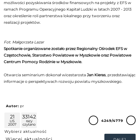
możliwości pozyskiwania środków finansowych na projekty z EFS w
ramach Programu Operacyjnego Kapitał Ludzki w latach 2007 - 2013
oraz określenie roli partnerstwa lokalnego przy tworzeniu oraz
realizacji projektów.
Fot. Małgorzata Lazar
Spotkanie organizowane zostało przez Regionalny Ośrodek EFS w
Częstochowie, Starostwo Powiatowe w Myszkowie oraz Powiatowe
Centrum Pomocy Rodzinie w Myszkowie.
Otwarcia seminarium dokonał wicestarosta
Jan Kieras
, przedstawiając
informacje o perspektywach rozwoju powiatu myszkowskiego.
Autor:
pr
21
33142
4249/4779
LIS
razy
2007
czytano
Wybierz aktualność
DALEJ