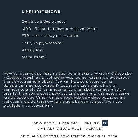
LINKI SYSTEMOWE
Deklaracja dostępności
MRD - Tekst do odczytu maszynowego
ETR - tekst łatwy do czytania
Polityka prywatności
Kanały RSS
Mapa strony
Powiat myszkowski leży na zachodnim skraju Wyżyny Krakowsko
- Częstochowskiej, w północno-wschodniej części województwa
śląskiego. Zajmuje obszar 479 km kw., co plasuje go na
dziesiątym miejscu wśród 17 powiatów ziemskich. Powiat
zamieszkuje ok. 72 tys. mieszkańców. Bliskość wzniesień Jury
oraz fakt, że spora część powiatu znajduje się w granicach parku
krajobrazowego Orlich Gniazd spowodowały dość powszechne
zaliczanie go do terenów jurajskich, bardzo atrakcyjnych pod
względem turystycznym.
ODWIEDZIN: 4 039 340
ONLINE:
17
CMS ALP VISUAL PLUS | ALPANET
OFICJALNA STRONA POWIATMYSZKOWSKI.PL
2026