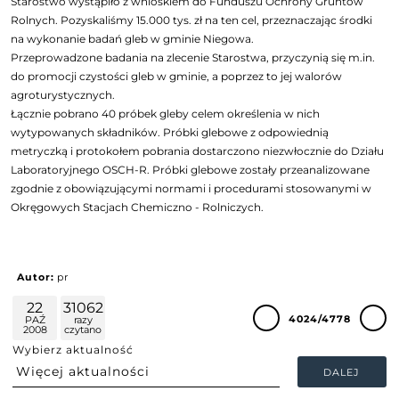
Starostwo wystąpiło z wnioskiem do Funduszu Ochrony Gruntów
Rolnych. Pozyskaliśmy 15.000 tys. zł na ten cel, przeznaczając środki
na wykonanie badań gleb w gminie Niegowa.
Przeprowadzone badania na zlecenie Starostwa, przyczynią się m.in.
do promocji czystości gleb w gminie, a poprzez to jej walorów
agroturystycznych.
Łącznie pobrano 40 próbek gleby celem określenia w nich
wytypowanych składników. Próbki glebowe z odpowiednią
metryczką i protokołem pobrania dostarczono niezwłocznie do Działu
Laboratoryjnego OSCH-R. Próbki glebowe zostały przeanalizowane
zgodnie z obowiązującymi normami i procedurami stosowanymi w
Okręgowych Stacjach Chemiczno - Rolniczych.
Autor:
pr
22
31062
4024/4778
PAŹ
razy
2008
czytano
Wybierz aktualność
DALEJ