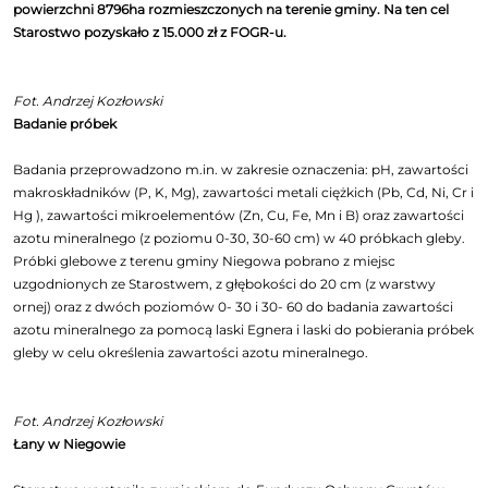
powierzchni 8796ha rozmieszczonych na terenie gminy. Na ten cel
Starostwo pozyskało z 15.000 zł z FOGR-u.
Fot. Andrzej Kozłowski
Badanie próbek
Badania przeprowadzono m.in. w zakresie oznaczenia: pH, zawartości
makroskładników (P, K, Mg), zawartości metali ciężkich (Pb, Cd, Ni, Cr i
Hg ), zawartości mikroelementów (Zn, Cu, Fe, Mn i B) oraz zawartości
azotu mineralnego (z poziomu 0-30, 30-60 cm) w 40 próbkach gleby.
Próbki glebowe z terenu gminy Niegowa pobrano z miejsc
uzgodnionych ze Starostwem, z głębokości do 20 cm (z warstwy
ornej) oraz z dwóch poziomów 0- 30 i 30- 60 do badania zawartości
azotu mineralnego za pomocą laski Egnera i laski do pobierania próbek
gleby w celu określenia zawartości azotu mineralnego.
Fot. Andrzej Kozłowski
Łany w Niegowie