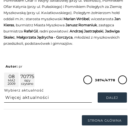
Pomnikiem Ofiar II Wojny Światowej (przy ul. Wolności), Pomnikiem
Ofiar Katynia (przy ul. Pułaskiego) i Pomnikiem Poległych za Ziemię
Myszkowską (przy ul. Kwiatkowskiego). Poległym żołnierzom hołd
oddali m.in.: starosta myszkowski
Marian Wróbel
, wicestarosta
Jan
Kieras
, burmistrz Miasta Myszkowa
Janusz Romaniuk
, zastępca
burmistrza
Rafał Gil
, radni powiatowi:
Andrzej Jastrzębski
,
Jadwiga
Skalec
,
Małgorzata Jędrycha - Gorczyca
, młodzież z myszkowskich
przedszkoli, podstawówek i gimnazjów.
Autor:
pr
08
70775
3874/4778
MAJ
razy
2009
czytano
Wybierz aktualność
DALEJ
STRONA GŁÓWNA