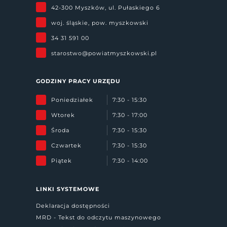
42-300 Myszków, ul. Pułaskiego 6
woj. śląskie, pow. myszkowski
34 31 591 00
starostwo@powiatmyszkowski.pl
GODZINY PRACY URZĘDU
Poniedziałek
7:30 - 15:30
Wtorek
7:30 - 17:00
Środa
7:30 - 15:30
Czwartek
7:30 - 15:30
Piątek
7:30 - 14:00
LINKI SYSTEMOWE
Deklaracja dostępności
MRD - Tekst do odczytu maszynowego