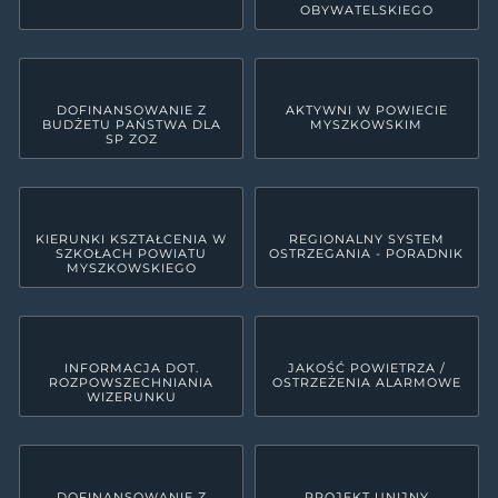
OBYWATELSKIEGO
DOFINANSOWANIE Z
AKTYWNI W POWIECIE
BUDŻETU PAŃSTWA DLA
MYSZKOWSKIM
SP ZOZ
KIERUNKI KSZTAŁCENIA W
REGIONALNY SYSTEM
SZKOŁACH POWIATU
OSTRZEGANIA - PORADNIK
MYSZKOWSKIEGO
INFORMACJA DOT.
JAKOŚĆ POWIETRZA /
ROZPOWSZECHNIANIA
OSTRZEŻENIA ALARMOWE
WIZERUNKU
DOFINANSOWANIE Z
PROJEKT UNIJNY