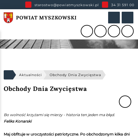
starostwo@powiatmyszkowski.pl
34 31 591 00
POWIAT MYSZKOWSKI
Aktualności
Obchody Dnia Zwycięstwa
Obchody Dnia Zwycięstwa
Bo wolność krzyżami się mierzy - historia ten jeden ma błąd.
Feliks Konarski
Maj obfituje w uroczystości patriotyczne. Po obchodzonym kilka dni