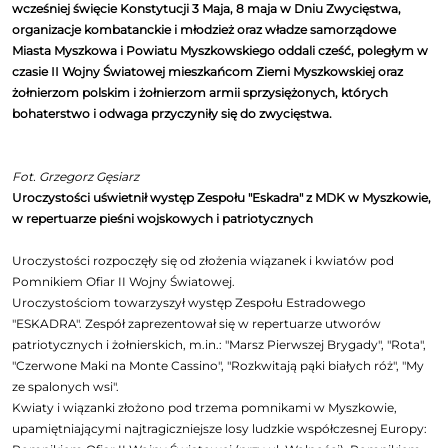
wcześniej święcie Konstytucji 3 Maja, 8 maja w Dniu Zwycięstwa,
organizacje kombatanckie i młodzież oraz władze samorządowe
Miasta Myszkowa i Powiatu Myszkowskiego oddali cześć, poległym w
czasie II Wojny Światowej mieszkańcom Ziemi Myszkowskiej oraz
żołnierzom polskim i żołnierzom armii sprzysiężonych, których
bohaterstwo i odwaga przyczyniły się do zwycięstwa.
Fot. Grzegorz Gęsiarz
Uroczystości uświetnił występ Zespołu "Eskadra" z MDK w Myszkowie,
w repertuarze pieśni wojskowych i patriotycznych
Uroczystości rozpoczęły się od złożenia wiązanek i kwiatów pod
Pomnikiem Ofiar II Wojny Światowej.
Uroczystościom towarzyszył występ Zespołu Estradowego
"ESKADRA". Zespół zaprezentował się w repertuarze utworów
patriotycznych i żołnierskich, m.in.: "Marsz Pierwszej Brygady", "Rota",
"Czerwone Maki na Monte Cassino", "Rozkwitają pąki białych róż", "My
ze spalonych wsi".
Kwiaty i wiązanki złożono pod trzema pomnikami w Myszkowie,
upamiętniającymi najtragiczniejsze losy ludzkie współczesnej Europy: