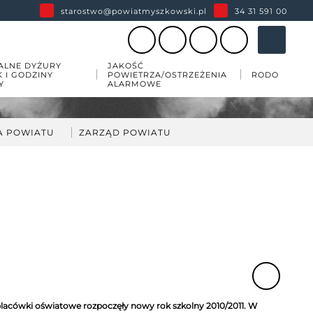
starostwo@powiatmyszkowski.pl
34 31 591 00
ALNE DYŻURY
JAKOŚĆ
K I GODZINY
POWIETRZA/OSTRZEŻENIA
RODO
Y
ALARMOWE
A POWIATU
ZARZĄD POWIATU
darka
kład Zarządu Powiatu
ów
wiatu
 zabytków w powiecie
esji
acówki oświatowe rozpoczęły nowy rok szkolny 2010/2011. W