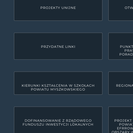
PROJEKTY UNIJNE
OTW
PRZYDATNE LINKI
PUNKT
PRA
PORAD
KIERUNKI KSZTAŁCENIA W SZKOŁACH
REGIONA
POWIATU MYSZKOWSKIEGO
KONTAKT
Starostwo Powiatowe w M
42-300 Myszków, ul. Pułaskiego 6
woj. śląskie, pow. myszkowski
DOFINANSOWANIE Z RZĄDOWEGO
PROJEKT
FUNDUSZU INWESTYCJI LOKALNYCH
POWIA
34 31 591 00
EFRROW
OBSZARY W