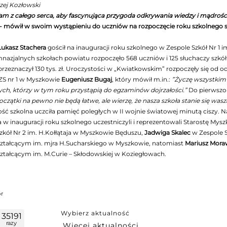
zej Kozłowski
m z całego serca, aby fascynująca przygoda odkrywania wiedzy i mądrości b
- mówił w swoim wystąpieniu do uczniów na rozpoczęcie roku szkolnego 
Łukasz Stachera
gościł na inauguracji roku szkolnego w Zespole Szkół Nr 
azjalnych szkołach powiatu rozpoczęło 568 uczniów i 125 słuchaczy szkół 
rzeznaczył 130 tys. zł. Uroczystości w „Kwiatkowskim” rozpoczęły się od 
ZS nr 1 w Myszkowie
Eugeniusz Bugaj
, który mówił m.in.:
”Życzę wszystkim 
ch, którzy w tym roku przystąpią do egzaminów dojrzałości.”
Do pierwszok
oczątki na pewno nie będą łatwe, ale wierzę, że nasza szkoła stanie się was
ść szkolna uczciła pamięć poległych w II wojnie światowej minutą ciszy. N
 w inauguracji roku szkolnego uczestniczyli i reprezentowali Starostę M
zkół Nr 2 im. H.Kołłątaja w Myszkowie Będuszu,
Jadwiga Skalec
w Zespole S
ztałcącym im. mjra H.Sucharskiego w Myszkowie, natomiast
Mariusz Mora
tałcącym im. M.Curie – Skłodowskiej w Koziegłowach.
pr
Wybierz aktualność
35191
razy