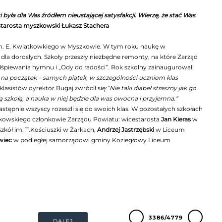
yła dla Was źródłem nieustającej satysfakcji. Wierzę, że stać Was
starosta myszkowski Łukasz Stachera
1 im. E. Kwiatkowkiego w Myszkowie. W tym roku naukę w
dla dorosłych. Szkoły przeszły niezbędne remonty, na które Zarząd
odśpiewania hymnu i „Ody do radości”. Rok szkolny zainaugurował
na początek – samych piątek, w szczególności uczniom klas
lasistów dyrektor Bugaj zwrócił się:
”Nie taki diabeł straszny jak go
zą szkołą, a nauka w niej będzie dla was owocna i przyjemna.”
astępnie wszyscy rozeszli się do swoich klas. W pozostałych szkołach
yszkowskiego członkowie Zarządu Powiatu: wicestarosta
Jan Kieras
w
zkół im. T.Kościuszki w Żarkach,
Andrzej Jastrzębski
w Liceum
wiec
w podległej samorządowi gminy Koziegłowy Liceum
3386/4779
DALEJ