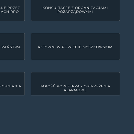
ANE PRZEZ
KONSULTACJE Z ORGANIZACJAMI
MACH RPO
POZARZĄDOWYMI
U PAŃSTWA
AKTYWNI W POWIECIE MYSZKOWSKIM
ECHNIANIA
JAKOŚĆ POWIETRZA / OSTRZEŻENIA
ALARMOWE
LINKI SYSTEMOWE
Deklaracja dostępności
0
MRD - Tekst do odczytu maszynowego
00
ETR - tekst łatwy do czytania
0
Polityka prywatności
Kanały RSS
0