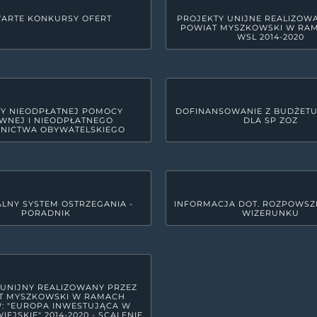
ARTE KONKURSY OFERT
PROJEKTY UNIJNE REALIZOW
POWIAT MYSZKOWSKI W RA
WSL 2014-2020
Y NIEODPŁATNEJ POMOCY
DOFINANSOWANIE Z BUDŻET
WNEJ I NIEODPŁATNEGO
DLA SP ZOZ
NICTWA OBYWATELSKIEGO
LNY SYSTEM OSTRZEGANIA -
INFORMACJA DOT. ROZPOWSZ
PORADNIK
WIZERUNKU
GODZINY PRACY URZĘDU
yszkowie
Poniedziałek
7:30 - 15:3
Wtorek
7:30 - 17:
Środa
7:30 - 15:3
 UNIJNY REALIZOWANY PRZEZ
T MYSZKOWSKI W RAMACH
Czwartek
7:30 - 15:3
: "EUROPA INWESTUJĄCA W
IEJSKIE" 2014-2020 - SCALENIE