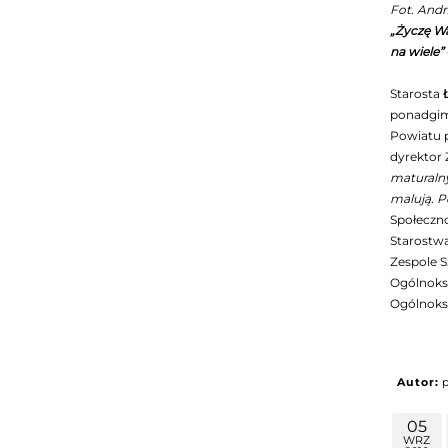
Fot. Andr
„Życzę Wa
na wiele”
Starosta
ponadgimn
Powiatu p
dyrektor 
maturalny
malują. P
Społeczno
Starostwa
Zespole S
Ogólnoks
Ogólnoksz
Autor:
05
WRZ