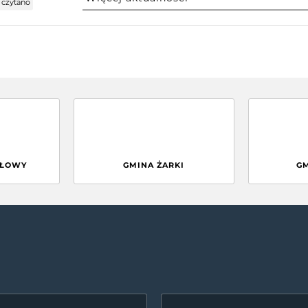
czytano
GŁOWY
GMINA ŻARKI
G