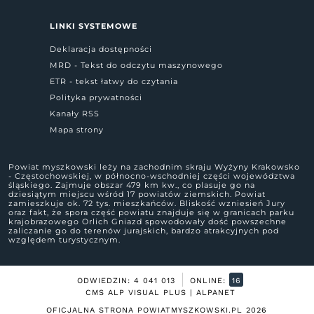
LINKI SYSTEMOWE
Deklaracja dostępności
MRD - Tekst do odczytu maszynowego
ETR - tekst łatwy do czytania
Polityka prywatności
Kanały RSS
Mapa strony
Powiat myszkowski leży na zachodnim skraju Wyżyny Krakowsko
- Częstochowskiej, w północno-wschodniej części województwa
śląskiego. Zajmuje obszar 479 km kw., co plasuje go na
dziesiątym miejscu wśród 17 powiatów ziemskich. Powiat
zamieszkuje ok. 72 tys. mieszkańców. Bliskość wzniesień Jury
oraz fakt, że spora część powiatu znajduje się w granicach parku
krajobrazowego Orlich Gniazd spowodowały dość powszechne
zaliczanie go do terenów jurajskich, bardzo atrakcyjnych pod
względem turystycznym.
ODWIEDZIN: 4 041 013
ONLINE:
16
CMS ALP VISUAL PLUS | ALPANET
OFICJALNA STRONA POWIATMYSZKOWSKI.PL
2026