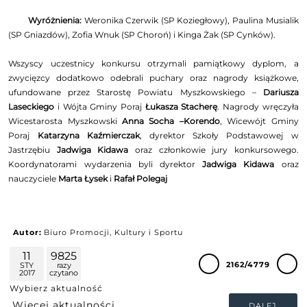
Wyróżnienia:
Weronika Czerwik (SP Koziegłowy), Paulina Musialik
(SP Gniazdów), Zofia Wnuk (SP Choroń) i Kinga Żak (SP Cynków).
Wszyscy uczestnicy konkursu otrzymali pamiątkowy dyplom, a
zwycięzcy dodatkowo odebrali puchary oraz nagrody książkowe,
ufundowane przez Starostę Powiatu Myszkowskiego –
Dariusza
Laseckiego
i Wójta Gminy Poraj
Łukasza Stacherę
. Nagrody wręczyła
Wicestarosta Myszkowski
Anna Socha –Korendo
, Wicewójt Gminy
Poraj
Katarzyna Kaźmierczak
, dyrektor Szkoły Podstawowej w
Jastrzębiu
Jadwiga Kidawa
oraz członkowie jury konkursowego.
Koordynatorami wydarzenia byli dyrektor
Jadwiga Kidawa
oraz
nauczyciele
Marta Łysek
i
Rafał Polegaj
Autor:
Biuro Promocji, Kultury i Sportu
11
9825
2162/4779
STY
razy
2017
czytano
Wybierz aktualność
DALEJ