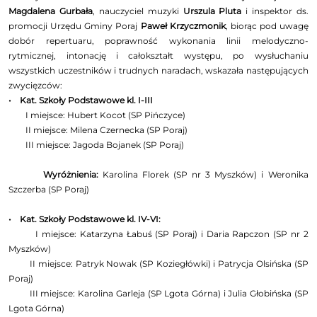
Magdalena Gurbała
, nauczyciel muzyki
Urszula Pluta
i inspektor ds.
promocji Urzędu Gminy Poraj
Paweł Krzyczmonik
, biorąc pod uwagę
dobór repertuaru, poprawność wykonania linii melodyczno-
rytmicznej, intonację i całokształt występu, po wysłuchaniu
wszystkich uczestników i trudnych naradach, wskazała następujących
zwycięzców:
• Kat. Szkoły Podstawowe kl. I-III
I miejsce: Hubert Kocot (SP Pińczyce)
II miejsce: Milena Czernecka (SP Poraj)
III miejsce: Jagoda Bojanek (SP Poraj)
Wyróżnienia:
Karolina Florek (SP nr 3 Myszków) i Weronika
Szczerba (SP Poraj)
• Kat. Szkoły Podstawowe kl. IV-VI:
I miejsce: Katarzyna Łabuś (SP Poraj) i Daria Rapczon (SP nr 2
Myszków)
II miejsce: Patryk Nowak (SP Koziegłówki) i Patrycja Olsińska (SP
Poraj)
III miejsce: Karolina Garleja (SP Lgota Górna) i Julia Głobińska (SP
Lgota Górna)