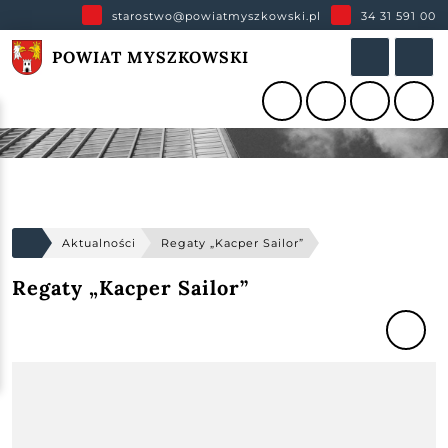
starostwo@powiatmyszkowski.pl
34 31 591 00
POWIAT MYSZKOWSKI
Aktualności
Regaty „Kacper Sailor”
Regaty „Kacper Sailor”