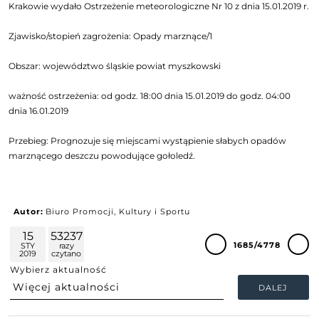
Krakowie wydało Ostrzeżenie meteorologiczne Nr 10 z dnia 15.01.2019 r.
Zjawisko/stopień zagrożenia: Opady marznące/1
Obszar: województwo śląskie powiat myszkowski
ważność ostrzeżenia: od godz. 18:00 dnia 15.01.2019 do godz. 04:00
dnia 16.01.2019
Przebieg: Prognozuje się miejscami wystąpienie słabych opadów
marznącego deszczu powodujące gołoledź.
Autor:
Biuro Promocji, Kultury i Sportu
15
53237
1685/4778
STY
razy
2019
czytano
Wybierz aktualność
DALEJ