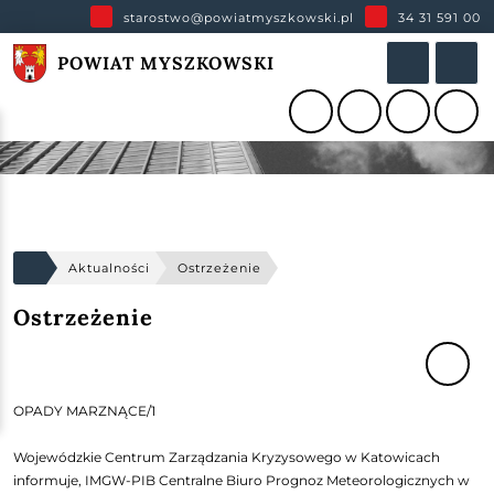
starostwo@powiatmyszkowski.pl
34 31 591 00
POWIAT MYSZKOWSKI
Aktualności
Ostrzeżenie
Ostrzeżenie
OPADY MARZNĄCE/1
Wojewódzkie Centrum Zarządzania Kryzysowego w Katowicach
informuje, IMGW-PIB Centralne Biuro Prognoz Meteorologicznych w