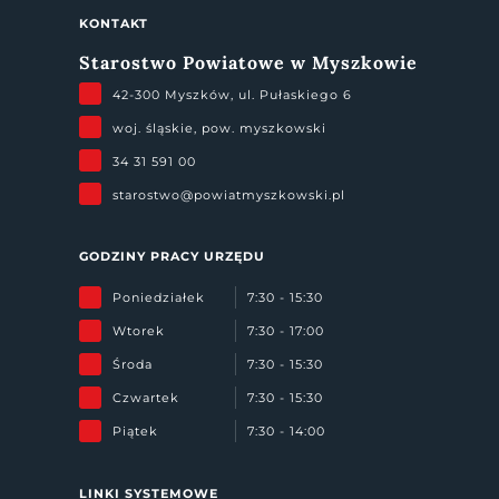
KONTAKT
Starostwo Powiatowe w Myszkowie
42-300 Myszków, ul. Pułaskiego 6
woj. śląskie, pow. myszkowski
34 31 591 00
starostwo@powiatmyszkowski.pl
GODZINY PRACY URZĘDU
Poniedziałek
7:30 - 15:30
Wtorek
7:30 - 17:00
Środa
7:30 - 15:30
Czwartek
7:30 - 15:30
Piątek
7:30 - 14:00
LINKI SYSTEMOWE