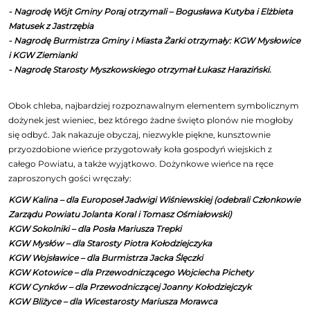
- Nagrodę Wójt Gminy Poraj otrzymali – Bogusława Kutyba i Elżbieta
Matusek z Jastrzębia
- Nagrodę Burmistrza Gminy i Miasta Żarki otrzymały: KGW Mysłowice
i KGW Ziemianki
- Nagrodę Starosty Myszkowskiego otrzymał Łukasz Haraziński.
Obok chleba, najbardziej rozpoznawalnym elementem symbolicznym
dożynek jest wieniec, bez którego żadne święto plonów nie mogłoby
się odbyć. Jak nakazuje obyczaj, niezwykle piękne, kunsztownie
przyozdobione wieńce przygotowały koła gospodyń wiejskich z
całego Powiatu, a także wyjątkowo. Dożynkowe wieńce na ręce
zaproszonych gości wręczały:
KGW Kalina – dla Europoseł Jadwigi Wiśniewskiej (odebrali Członkowie
Zarządu Powiatu Jolanta Koral i Tomasz Ośmiałowski)
KGW Sokolniki – dla Posła Mariusza Trepki
KGW Mysłów – dla Starosty Piotra Kołodziejczyka
KGW Wojsławice – dla Burmistrza Jacka Ślęczki
KGW Kotowice – dla Przewodniczącego Wojciecha Pichety
KGW Cynków – dla Przewodniczącej Joanny Kołodziejczyk
KGW Bliżyce – dla Wicestarosty Mariusza Morawca