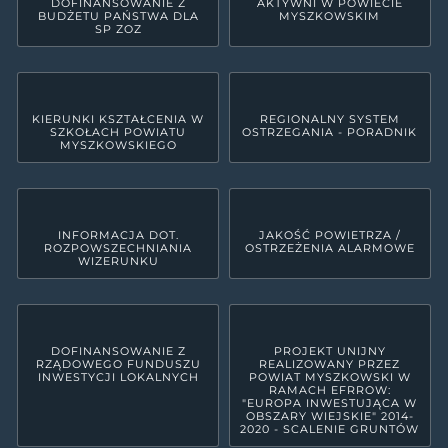
DOFINANSOWANIE Z
AKTYWNI W POWIECIE
BUDŻETU PAŃSTWA DLA
MYSZKOWSKIM
SP ZOZ
KIERUNKI KSZTAŁCENIA W
REGIONALNY SYSTEM
SZKOŁACH POWIATU
OSTRZEGANIA - PORADNIK
MYSZKOWSKIEGO
INFORMACJA DOT.
JAKOŚĆ POWIETRZA /
ROZPOWSZECHNIANIA
OSTRZEŻENIA ALARMOWE
WIZERUNKU
DOFINANSOWANIE Z
PROJEKT UNIJNY
RZĄDOWEGO FUNDUSZU
REALIZOWANY PRZEZ
INWESTYCJI LOKALNYCH
POWIAT MYSZKOWSKI W
RAMACH EFRROW:
"EUROPA INWESTUJĄCA W
OBSZARY WIEJSKIE" 2014-
2020 - SCALENIE GRUNTÓW