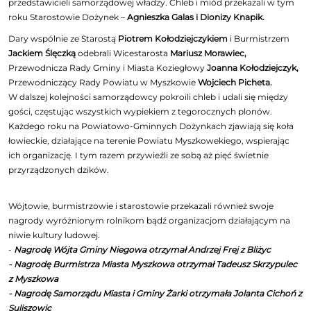
przedstawicieli samorządowej władzy. Chleb i miód przekazali w tym
roku Starostowie Dożynek –
Agnieszka Galas i Dionizy Knapik.
Dary wspólnie ze Starostą
Piotrem Kołodziejczykiem
i Burmistrzem
Jackiem Ślęczką
odebrali Wicestarosta
Mariusz Morawiec,
Przewodnicza Rady Gminy i Miasta Koziegłowy
Joanna Kołodziejczyk,
Przewodniczący Rady Powiatu w Myszkowie
Wojciech Picheta.
W dalszej kolejności samorządowcy pokroili chleb i udali się między
gości, częstując wszystkich wypiekiem z tegorocznych plonów.
Każdego roku na Powiatowo-Gminnych Dożynkach zjawiają się koła
łowieckie, działające na terenie Powiatu Myszkowekiego, wspierając
ich organizację. I tym razem przywieźli ze sobą aż pięć świetnie
przyrządzonych dzików.
Wójtowie, burmistrzowie i starostowie przekazali również swoje
nagrody wyróżnionym rolnikom bądź organizacjom działającym na
niwie kultury ludowej.
-
Nagrodę Wójta Gminy Niegowa otrzymał Andrzej Frej z Bliżyc
- Nagrodę Burmistrza Miasta Myszkowa otrzymał Tadeusz Skrzypulec
z Myszkowa
- Nagrodę Samorządu Miasta i Gminy Żarki otrzymała Jolanta Cichoń z
Suliszowic