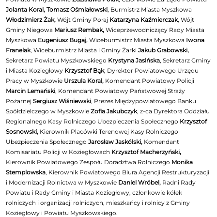
Jolanta Koral, Tomasz Ośmiałowski
, Burmistrz Miasta Myszkowa
Włodzimierz Żak,
Wójt Gminy Poraj
Katarzyna Kaźmierczak
, Wójt
Gminy Niegowa
Mariusz Rembak,
Wiceprzewodniczący Rady Miasta
Myszkowa
Eugeniusz Bugaj,
Wiceburmistrz Miasta Myszkowa
Iwona
Franelak
, Wiceburmistrz Miasta i Gminy Żarki
Jakub Grabowski,
Sekretarz Powiatu Myszkowskiego
Krystyna Jasińska
, Sekretarz Gminy
i Miasta Koziegłowy
Krzysztof Bąk
, Dyrektor Powiatowego Urzędu
Pracy w Myszkowie
Urszula Koral,
Komendant Powiatowy Policji
Marcin Lemański
, Komendant Powiatowy Państwowej Straży
Pożarnej
Sergiusz Wiśniewski
, Prezes Międzypowiatowego Banku
Spółdzielczego w Myszkowie
Zofia Jakubczyk
, z-ca Dyrektora Oddziału
Regionalnego Kasy Rolniczego Ubezpieczenia Społecznego
Krzysztof
Sosnowski,
Kierownik Placówki Terenowej Kasy Rolniczego
Ubezpieczenia Społecznego
Jarosław Jaskólski,
Komendant
Komisariatu Policji w Koziegłowach
Krzysztof Macherzyński,
Kierownik Powiatowego Zespołu Doradztwa Rolniczego
Monika
Stemplowska
, Kierownik Powiatowego Biura Agencji Restrukturyzacji
i Modernizacji Rolnictwa w Myszkowie
Daniel Wróbel,
Radni Rady
Powiatu i Rady Gminy i Miasta Koziegłowy, członkowie kółek
rolniczych i organizacji rolniczych, mieszkańcy i rolnicy z Gminy
Koziegłowy i Powiatu Myszkowskiego.