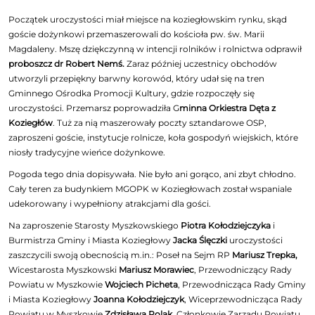
Początek uroczystości miał miejsce na koziegłowskim rynku, skąd
goście dożynkowi przemaszerowali do kościoła pw. św. Marii
Magdaleny. Mszę dziękczynną w intencji rolników i rolnictwa odprawił
proboszcz dr Robert Nemś.
Zaraz później uczestnicy obchodów
utworzyli przepiękny barwny korowód, który udał się na tren
Gminnego Ośrodka Promocji Kultury, gdzie rozpoczęły się
uroczystości. Przemarsz poprowadziła G
minna Orkiestra Dęta z
Koziegłów
. Tuż za nią maszerowały poczty sztandarowe OSP,
zaproszeni goście, instytucje rolnicze, koła gospodyń wiejskich, które
niosły tradycyjne wieńce dożynkowe.
Pogoda tego dnia dopisywała. Nie było ani gorąco, ani zbyt chłodno.
Cały teren za budynkiem MGOPK w Koziegłowach został wspaniale
udekorowany i wypełniony atrakcjami dla gości.
Na zaproszenie Starosty Myszkowskiego
Piotra Kołodziejczyka
i
Burmistrza Gminy i Miasta Koziegłowy
Jacka Ślęczki
uroczystości
zaszczycili swoją obecnością m.in.: Poseł na Sejm RP
Mariusz Trepka,
Wicestarosta Myszkowski
Mariusz Morawiec
, Przewodniczący Rady
Powiatu w Myszkowie
Wojciech Picheta
, Przewodnicząca Rady Gminy
i Miasta Koziegłowy
Joanna Kołodziejczyk
, Wiceprzewodnicząca Rady
Powiatu w Myszkowie
Zdzisława Polak
, Członkowie Zarządu Powiatu