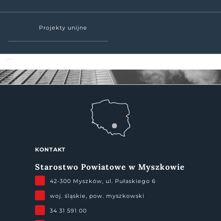
Projekty unijne
Powiat Myszkowski
KONTAKT
Starostwo Powiatowe w Myszkowie
42-300 Myszków, ul. Pułaskiego 6
woj. śląskie, pow. myszkowski
34 31 591 00