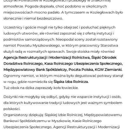
Dożynki Powiatowe w Koziegłowach przebiegły w znakomitej
atmosferze. Pogoda dopisała, choć podobno w okolicznych
miejscowościach mocno padało. A tymczasem w Koziegłowach było
słonecznie i niemal bezdeszczowo.
Uczestnicy i goście mogli nie tylko obejrzeć i posłuchać pięknych
ludowych utworów, ale również zapoznać się z ofertą instytucji i
podmiotów samorządowych. Nieopodal sceny został rozstawiony
namiot Powiatu Myszkowskiego, w którym pracownicy Starostwa
służyli radą w rozmaitych sprawach. Swoje stoiska miały również
Agencja Restrukturyzacji i Modernizacji Rolnictwa, Śląski Ośrodek
Doradztwa Rolniczego, Kasa Rolniczego Ubezpieczenia Społecznego,
Międzypowiatowy Bank Spółdzielczy, Poczta Polska, KGW Ziemianki.
Ogromny namiot, w którym można było degustować potrawy stanął
w rogu, gdzie rozmieściła się
Śląska Izba Rolnicza.
Tuż obok na dzika zapraszały koła łowieckie.
Dożynki nie mogłyby się odbyć, gdyby nie wsparcie instytucji i osób,
dla których kultywowanie tradycji ludowych jest ważnym symbolem
polskości.
Organizatorzy dziękują: Śląskiej Izbie Rolniczej, Międzypowiatowemu
Bankowi Spółdzielczemu w Myszkowie, Kasie Rolniczego
Ubezpieczenia Społecznego, Agencji Restrukturyzacji i Modernizacji