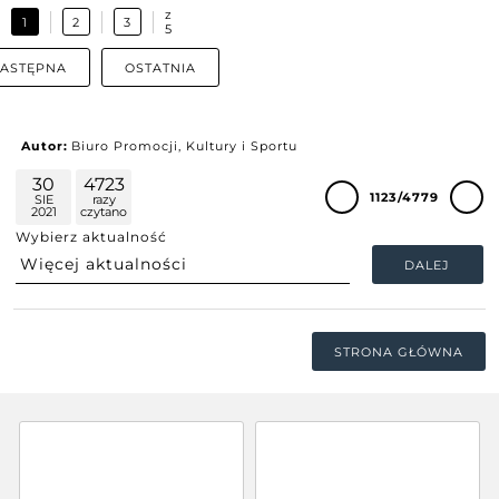
z
1
2
3
5
ASTĘPNA
OSTATNIA
Autor:
Biuro Promocji, Kultury i Sportu
30
4723
1123/4779
SIE
razy
2021
czytano
Wybierz aktualność
DALEJ
STRONA GŁÓWNA