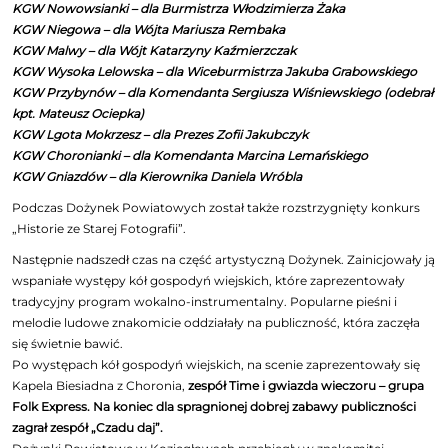
KGW Nowowsianki – dla Burmistrza Włodzimierza Żaka
KGW Niegowa – dla Wójta Mariusza Rembaka
KGW Malwy – dla Wójt Katarzyny Kaźmierzczak
KGW Wysoka Lelowska – dla Wiceburmistrza Jakuba Grabowskiego
KGW Przybynów – dla Komendanta Sergiusza Wiśniewskiego (odebrał
kpt. Mateusz Ociepka)
KGW Lgota Mokrzesz – dla Prezes Zofii Jakubczyk
KGW Choronianki – dla Komendanta Marcina Lemańskiego
KGW Gniazdów – dla Kierownika Daniela Wróbla
Podczas Dożynek Powiatowych został także rozstrzygnięty konkurs
„Historie ze Starej Fotografii”.
Następnie nadszedł czas na część artystyczną Dożynek. Zainicjowały ją
wspaniałe występy kół gospodyń wiejskich, które zaprezentowały
tradycyjny program wokalno-instrumentalny. Popularne pieśni i
melodie ludowe znakomicie oddziałały na publiczność, która zaczęła
się świetnie bawić.
Po występach kół gospodyń wiejskich, na scenie zaprezentowały się
Kapela Biesiadna z Choronia,
zespół Time i gwiazda wieczoru – grupa
Folk Express. Na koniec dla spragnionej dobrej zabawy publiczności
zagrał zespół „Czadu daj”.