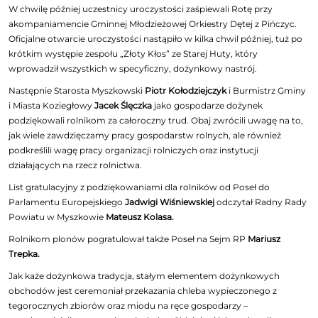
W chwilę później uczestnicy uroczystości zaśpiewali Rotę przy
akompaniamencie Gminnej Młodzieżowej Orkiestry Dętej z Pińczyc.
Oficjalne otwarcie uroczystości nastąpiło w kilka chwil później, tuż po
krótkim występie zespołu „Złoty Kłos” ze Starej Huty, który
wprowadził wszystkich w specyficzny, dożynkowy nastrój.
Następnie Starosta Myszkowski
Piotr Kołodziejczyk
i Burmistrz Gminy
i Miasta Koziegłowy
Jacek Ślęczka
jako gospodarze dożynek
podziękowali rolnikom za całoroczny trud. Obaj zwrócili uwagę na to,
jak wiele zawdzięczamy pracy gospodarstw rolnych, ale również
podkreślili wagę pracy organizacji rolniczych oraz instytucji
działających na rzecz rolnictwa.
List gratulacyjny z podziękowaniami dla rolników od Poseł do
Parlamentu Europejskiego
Jadwigi Wiśniewskiej
odczytał Radny Rady
Powiatu w Myszkowie
Mateusz Kolasa.
Rolnikom plonów pogratulował także Poseł na Sejm RP
Mariusz
Trepka.
Jak każe dożynkowa tradycja, stałym elementem dożynkowych
obchodów jest ceremoniał przekazania chleba wypieczonego z
tegorocznych zbiorów oraz miodu na ręce gospodarzy –