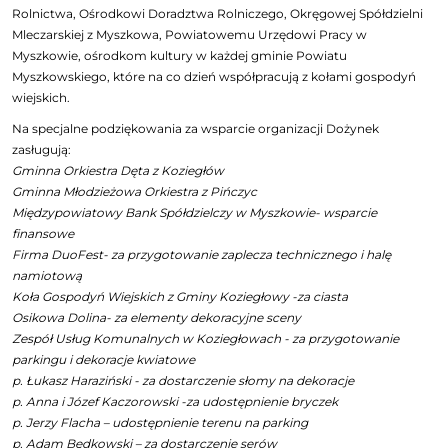
Rolnictwa, Ośrodkowi Doradztwa Rolniczego, Okręgowej Spółdzielni
Mleczarskiej z Myszkowa, Powiatowemu Urzędowi Pracy w
Myszkowie, ośrodkom kultury w każdej gminie Powiatu
Myszkowskiego, które na co dzień współpracują z kołami gospodyń
wiejskich.
Na specjalne podziękowania za wsparcie organizacji Dożynek
zasługują:
Gminna Orkiestra Dęta z Koziegłów
Gminna Młodzieżowa Orkiestra z Pińczyc
Międzypowiatowy Bank Spółdzielczy w Myszkowie- wsparcie
finansowe
Firma DuoFest- za przygotowanie zaplecza technicznego i halę
namiotową
Koła Gospodyń Wiejskich z Gminy Koziegłowy -za ciasta
Osikowa Dolina- za elementy dekoracyjne sceny
Zespół Usług Komunalnych w Koziegłowach - za przygotowanie
parkingu i dekoracje kwiatowe
p. Łukasz Haraziński - za dostarczenie słomy na dekoracje
p. Anna i Józef Kaczorowski -za udostępnienie bryczek
p. Jerzy Flacha – udostępnienie terenu na parking
p. Adam Będkowski – za dostarczenie serów