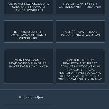
KIERUNKI KSZTAŁCENIA W
REGIONALNY SYSTEM
SZKOŁACH POWIATU
OSTRZEGANIA - PORADNIK
MYSZKOWSKIEGO
INFORMACJA DOT.
JAKOŚĆ POWIETRZA /
ROZPOWSZECHNIANIA
OSTRZEŻENIA ALARMOWE
WIZERUNKU
DOFINANSOWANIE Z
PROJEKT UNIJNY
RZĄDOWEGO FUNDUSZU
REALIZOWANY PRZEZ
INWESTYCJI LOKALNYCH
POWIAT MYSZKOWSKI W
RAMACH EFRROW:
"EUROPA INWESTUJĄCA W
OBSZARY WIEJSKIE" 2014-
2020 - SCALENIE GRUNTÓW
Projekty unijne