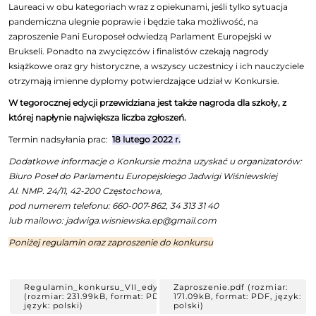
Laureaci w obu kategoriach wraz z opiekunami, jeśli tylko sytuacja
pandemiczna ulegnie poprawie i będzie taka możliwość, na
zaproszenie Pani Europoseł odwiedzą Parlament Europejski w
Brukseli. Ponadto na zwycięzców i finalistów czekają nagrody
książkowe oraz gry historyczne, a wszyscy uczestnicy i ich nauczyciele
otrzymają imienne dyplomy potwierdzające udział w Konkursie.
W tegorocznej edycji przewidziana jest także nagroda dla szkoły, z
której napłynie największa liczba zgłoszeń.
Termin nadsyłania prac:
18 lutego 2022 r.
Dodatkowe informacje o Konkursie można uzyskać u organizatorów:
Biuro Poseł do Parlamentu Europejskiego Jadwigi Wiśniewskiej
Al. NMP. 24/11, 42-200 Częstochowa,
pod numerem telefonu: 660-007-862, 34 313 31 40
lub mailowo: jadwiga.wisniewska.ep@gmail.com
Poniżej regulamin oraz zaproszenie do konkursu
Regulamin_konkursu_VII_edycja.pdf
Zaproszenie.pdf (rozmiar:
(rozmiar: 231.99kB, format: PDF,
171.09kB, format: PDF, język:
język: polski)
polski)