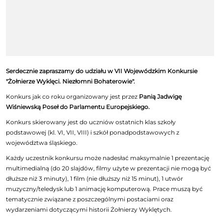
Serdecznie zapraszamy do udziału w VII Wojewódzkim Konkursie
"Żołnierze Wyklęci. Niezłomni Bohaterowie".
Konkurs jak co roku organizowany jest przez
Panią Jadwigę
Wiśniewską Poseł do Parlamentu Europejskiego.
Konkurs skierowany jest do uczniów ostatnich klas szkoły
podstawowej (kl. VI, VII, VIII) i szkół ponadpodstawowych z
województwa śląskiego.
Każdy uczestnik konkursu może nadesłać maksymalnie 1 prezentację
multimedialną (do 20 slajdów, filmy użyte w prezentacji nie mogą być
dłuższe niż 3 minuty), 1 film (nie dłuższy niż 15 minut), 1 utwór
muzyczny/teledysk lub 1 animację komputerową. Prace muszą być
tematycznie związane z poszczególnymi postaciami oraz
wydarzeniami dotyczącymi historii Żołnierzy Wyklętych.