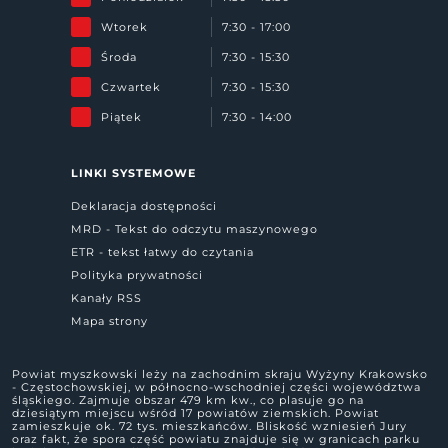
Wtorek
7:30 - 17:00
Środa
7:30 - 15:30
Czwartek
7:30 - 15:30
Piątek
7:30 - 14:00
LINKI SYSTEMOWE
Deklaracja dostępności
MRD - Tekst do odczytu maszynowego
ETR - tekst łatwy do czytania
Polityka prywatności
Kanały RSS
Mapa strony
Powiat myszkowski leży na zachodnim skraju Wyżyny Krakowsko
- Częstochowskiej, w północno-wschodniej części województwa
śląskiego. Zajmuje obszar 479 km kw., co plasuje go na
dziesiątym miejscu wśród 17 powiatów ziemskich. Powiat
zamieszkuje ok. 72 tys. mieszkańców. Bliskość wzniesień Jury
oraz fakt, że spora część powiatu znajduje się w granicach parku