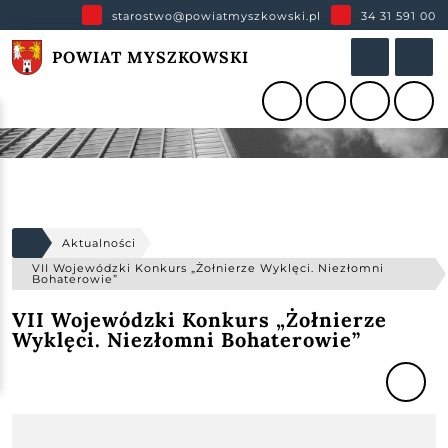
starostwo@powiatmyszkowski.pl
34 31 591 00
POWIAT MYSZKOWSKI
Aktualności
VII Wojewódzki Konkurs „Żołnierze Wyklęci. Niezłomni
Bohaterowie”
VII Wojewódzki Konkurs „Żołnierze
Wyklęci. Niezłomni Bohaterowie”