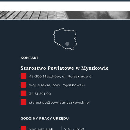
Powiat Myszkowski
KONTAKT
Starostwo Powiatowe w Myszkowie
42-300 Myszków, ul. Pułaskiego 6
woj. śląskie, pow. myszkowski
34 31 591 00
starostwo@powiatmyszkowski.pl
GODZINY PRACY URZĘDU
Poniedziałek
7:30 - 15:30