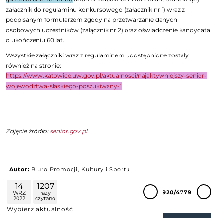
załącznik do regulaminu konkursowego (załącznik nr 1) wraz z
podpisanym formularzem zgody na przetwarzanie danych
osobowych uczestników (załącznik nr 2) oraz oświadczenie kandydata
o ukończeniu 60 lat.
Wszystkie załączniki wraz z regulaminem udostępnione zostały
również na stronie:
https://www.katowice.uw.gov.pl/aktualnosci/najaktywniejszy-senior-
wojewodztwa-slaskiego-poszukiwany-1
Zdjęcie źródło:
senior.gov.pl
Autor:
Biuro Promocji, Kultury i Sportu
14
1207
920/4779
WRZ
razy
2022
czytano
Wybierz aktualność