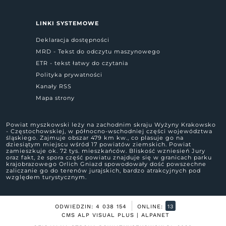
LINKI SYSTEMOWE
Deklaracja dostępności
MRD - Tekst do odczytu maszynowego
ETR - tekst łatwy do czytania
Polityka prywatności
Kanały RSS
Mapa strony
Powiat myszkowski leży na zachodnim skraju Wyżyny Krakowsko
- Częstochowskiej, w północno-wschodniej części województwa
śląskiego. Zajmuje obszar 479 km kw., co plasuje go na
dziesiątym miejscu wśród 17 powiatów ziemskich. Powiat
zamieszkuje ok. 72 tys. mieszkańców. Bliskość wzniesień Jury
oraz fakt, że spora część powiatu znajduje się w granicach parku
krajobrazowego Orlich Gniazd spowodowały dość powszechne
zaliczanie go do terenów jurajskich, bardzo atrakcyjnych pod
względem turystycznym.
ODWIEDZIN: 4 038 154
ONLINE:
13
CMS ALP VISUAL PLUS | ALPANET