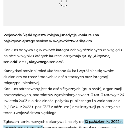
Wojewoda Śląski ogłasza kolejna juz edycję konkursu na
najaktywniejszego seniora w województwie śląskim.
Konkurs odbywa się w dwóch kategoriach wyróżnionych ze względu
na płeć, w wyniku których laureaci otrzymają tytuły „
Aktywnej
seniorki
” oraz
„Aktywnego seniora”.
Kandydaci powinni mieć ukończone 60 lat i wyróżniać się swoim
działaniem na rzecz środowiska osób starszych oraz integracji
międzypokoleniowej.
Konkurs adresowany jest do osób fizycznych (grup osób), organizacji
pozarządowych, podmiotów wymienionych w art. 3 ust. 3 ustawy z 24
kwietnia 2003 r. o działalności pożytku publicznego i o wolontariacie
(t. j. Dz.U. z 2022 r. poz. 1327 z późn. zm.) oraz instytucji publicznych z
terenu województwa śląskiego.
Zgłoszeń konkursowych dokonywać należy do
10 października 2022 r.
(przedłuzenie terminu)
poprzez odpowiedni formularz, stanowiący