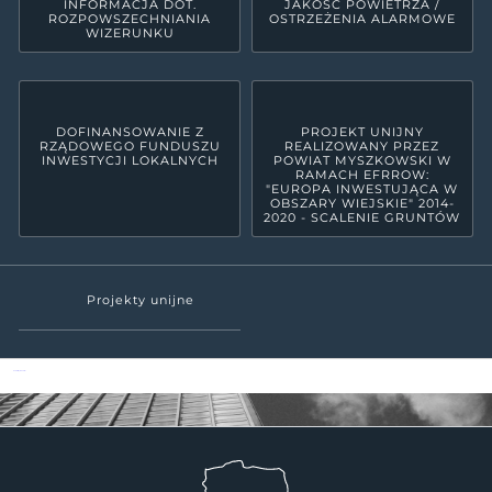
INFORMACJA DOT.
JAKOŚĆ POWIETRZA /
ROZPOWSZECHNIANIA
OSTRZEŻENIA ALARMOWE
WIZERUNKU
DOFINANSOWANIE Z
PROJEKT UNIJNY
RZĄDOWEGO FUNDUSZU
REALIZOWANY PRZEZ
INWESTYCJI LOKALNYCH
POWIAT MYSZKOWSKI W
RAMACH EFRROW:
"EUROPA INWESTUJĄCA W
OBSZARY WIEJSKIE" 2014-
2020 - SCALENIE GRUNTÓW
Projekty unijne
Powiat Myszkowski