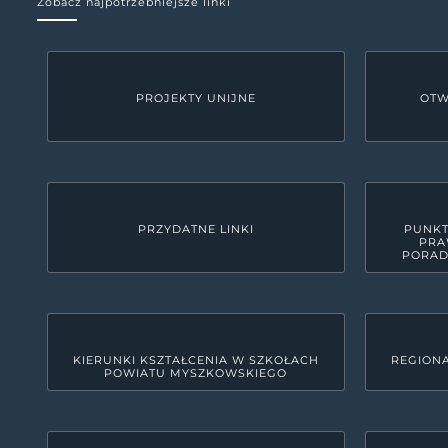
Zobacz najpotrzebniejsze linki
PROJEKTY UNIJNE
OTW
PRZYDATNE LINKI
PUNKT
PRA
PORAD
KIERUNKI KSZTAŁCENIA W SZKOŁACH
REGIONA
POWIATU MYSZKOWSKIEGO
KONTAKT
Starostwo Powiatowe w M
42-300 Myszków, ul. Pułaskiego 6