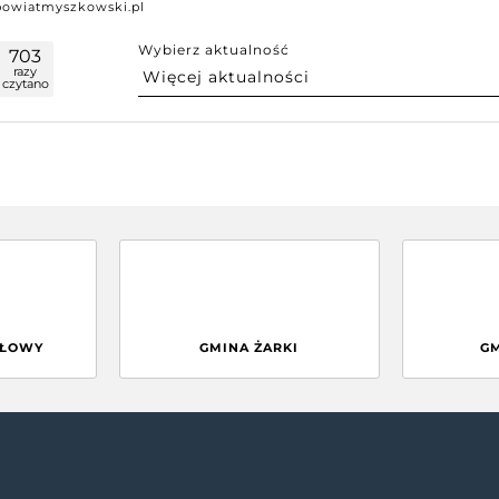
powiatmyszkowski.pl
Wybierz aktualność
703
razy
czytano
GŁOWY
GMINA ŻARKI
G