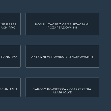
ANE PRZEZ
KONSULTACJE Z ORGANIZACJAMI
MACH RPO
POZARZĄDOWYMI
U PAŃSTWA
AKTYWNI W POWIECIE MYSZKOWSKIM
ECHNIANIA
JAKOŚĆ POWIETRZA / OSTRZEŻENIA
ALARMOWE
LINKI SYSTEMOWE
Deklaracja dostępności
0
MRD - Tekst do odczytu maszynowego
00