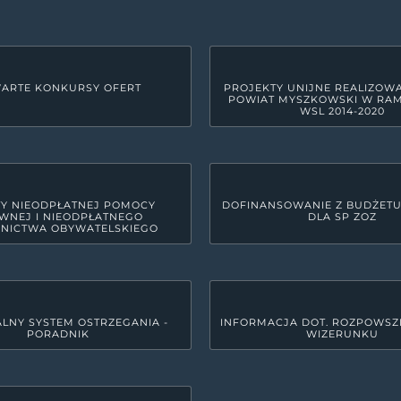
ARTE KONKURSY OFERT
PROJEKTY UNIJNE REALIZOW
POWIAT MYSZKOWSKI W RA
WSL 2014-2020
Y NIEODPŁATNEJ POMOCY
DOFINANSOWANIE Z BUDŻET
WNEJ I NIEODPŁATNEGO
DLA SP ZOZ
NICTWA OBYWATELSKIEGO
LNY SYSTEM OSTRZEGANIA -
INFORMACJA DOT. ROZPOWSZ
PORADNIK
WIZERUNKU
GODZINY PRACY URZĘDU
yszkowie
Poniedziałek
7:30 - 15:3
Wtorek
7:30 - 17: