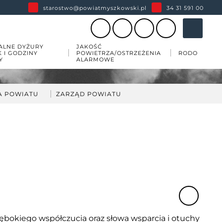
starostwo@powiatmyszkowski.pl
34 31 591 00
ALNE DYŻURY
JAKOŚĆ
K I GODZINY
POWIETRZA/OSTRZEŻENIA
RODO
Y
ALARMOWE
A POWIATU
ZARZĄD POWIATU
darka
kład Zarządu Powiatu
ów
wiatu
 zabytków w powiecie
esji
ębokiego współczucia oraz słowa
wsparcia i otuchy