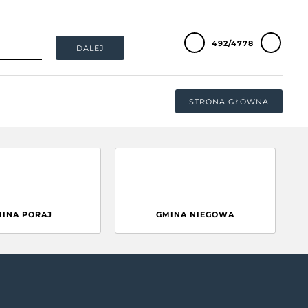
492/4778
DALEJ
STRONA GŁÓWNA
MINA PORAJ
GMINA NIEGOWA