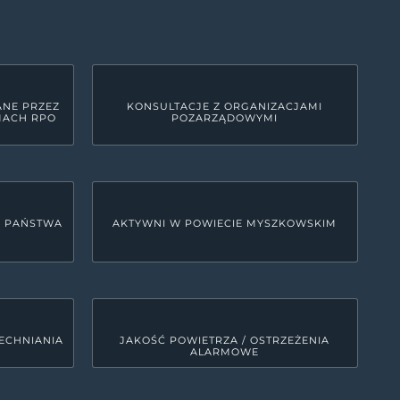
ANE PRZEZ
KONSULTACJE Z ORGANIZACJAMI
MACH RPO
POZARZĄDOWYMI
U PAŃSTWA
AKTYWNI W POWIECIE MYSZKOWSKIM
ECHNIANIA
JAKOŚĆ POWIETRZA / OSTRZEŻENIA
ALARMOWE
LINKI SYSTEMOWE
Deklaracja dostępności
0