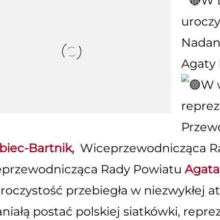
W L
uroczy
Nadan
Agaty 
W w
reprez
Przew
biec-Bartnik,
Wiceprzewodnicząca R
przewodnicząca Rady Powiatu
Agata
roczystość przebiegła w niezwykłej 
niałą postać polskiej siatkówki, repre