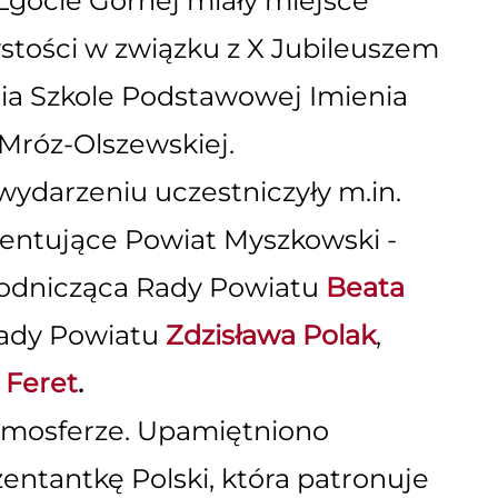
gocie Górnej miały miejsce
stości w związku z X Jubileuszem
ia Szkole Podstawowej Imienia
Mróz-Olszewskiej.
ydarzeniu uczestniczyły m.in.
entujące Powiat Myszkowski -
odnicząca Rady Powiatu
Beata
ady Powiatu
Zdzisława Polak
,
 Feret
.
atmosferze. Upamiętniono
zentantkę Polski, która patronuje