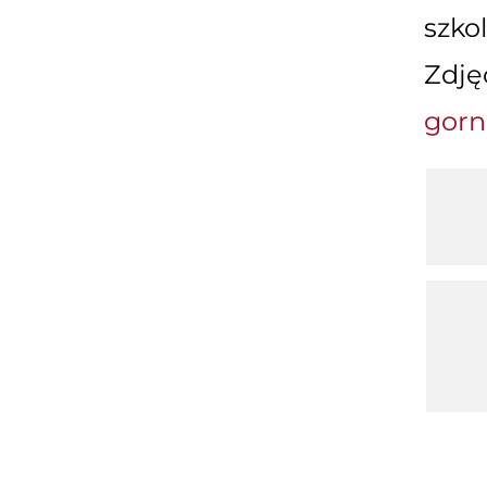
szko
Zdję
gorna