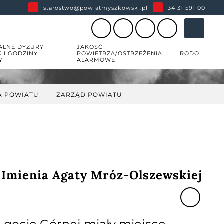
starostwo@powiatmyszkowski.pl
34 31 591 00
ALNE DYŻURY
JAKOŚĆ
K I GODZINY
POWIETRZA/OSTRZEŻENIA
RODO
Y
ALARMOWE
A POWIATU
ZARZĄD POWIATU
darka
kład Zarządu Powiatu
ów
wiatu
 zabytków w powiecie
 Imienia Agaty Mróz-Olszewskiej
esji