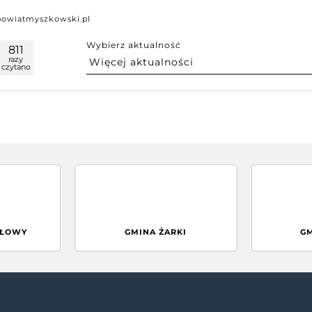
powiatmyszkowski.pl
Wybierz aktualność
811
razy
czytano
GŁOWY
GMINA ŻARKI
G