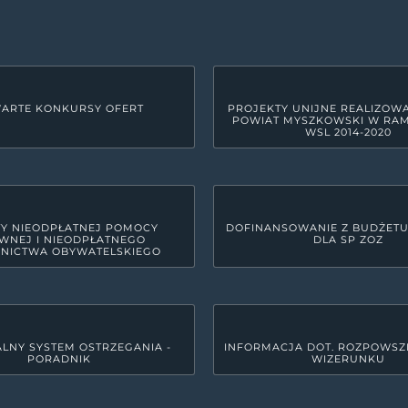
ARTE KONKURSY OFERT
PROJEKTY UNIJNE REALIZOW
POWIAT MYSZKOWSKI W RA
WSL 2014-2020
Y NIEODPŁATNEJ POMOCY
DOFINANSOWANIE Z BUDŻET
WNEJ I NIEODPŁATNEGO
DLA SP ZOZ
NICTWA OBYWATELSKIEGO
LNY SYSTEM OSTRZEGANIA -
INFORMACJA DOT. ROZPOWSZ
PORADNIK
WIZERUNKU
GODZINY PRACY URZĘDU
yszkowie
Poniedziałek
7:30 - 15:3