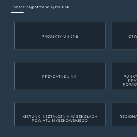
Zobacz najpotrzebniejsze linki
PROJEKTY UNIJNE
OTW
PRZYDATNE LINKI
PUNKT
PRA
PORAD
KIERUNKI KSZTAŁCENIA W SZKOŁACH
REGIONA
POWIATU MYSZKOWSKIEGO
KONTAKT
Starostwo Powiatowe w M