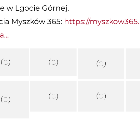
le w Lgocie Górnej.
cia Myszków 365:
https://myszkow365.pl
...