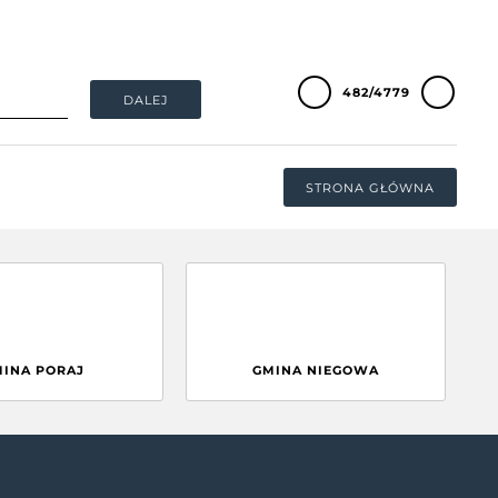
482/4779
DALEJ
STRONA GŁÓWNA
MINA PORAJ
GMINA NIEGOWA