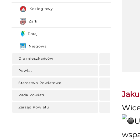
Koziegłowy
Żarki
Poraj
Niegowa
Dla mieszkańców
Powiat
Starostwo Powiatowe
Jaku
Rada Powiatu
Wice
Zarząd Powiatu
U
wspa