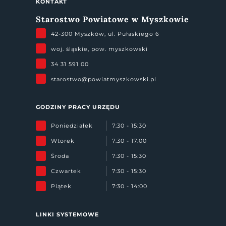
KONTAKT
Starostwo Powiatowe w Myszkowie
42-300 Myszków, ul. Pułaskiego 6
woj. śląskie, pow. myszkowski
34 31 591 00
starostwo@powiatmyszkowski.pl
GODZINY PRACY URZĘDU
Poniedziałek
7:30 - 15:30
Wtorek
7:30 - 17:00
Środa
7:30 - 15:30
Czwartek
7:30 - 15:30
Piątek
7:30 - 14:00
LINKI SYSTEMOWE