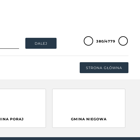
380/4779
DALEJ
STRONA GŁÓWNA
MINA PORAJ
GMINA NIEGOWA