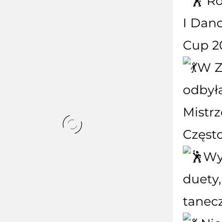
Ro
I Dan
Cup 2
W Z
odbył
Mistr
Częst
Wy
duety,
tanecz