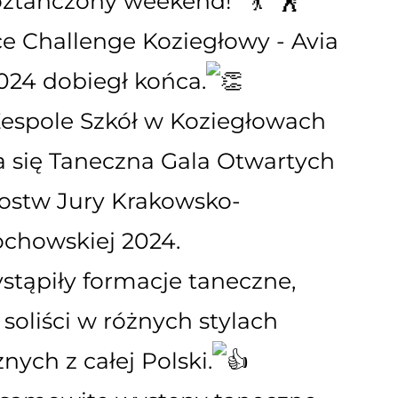
ztańczony weekend!
ce Challenge Koziegłowy - Avia
024 dobiegł końca.
espole Szkół w Koziegłowach
a się Taneczna Gala Otwartych
zostw Jury Krakowsko-
ochowskiej 2024.
stąpiły formacje taneczne,
 soliści w różnych stylach
nych z całej Polski.