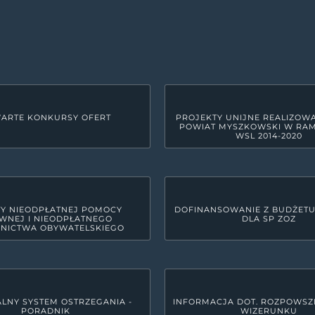
ARTE KONKURSY OFERT
PROJEKTY UNIJNE REALIZOW
POWIAT MYSZKOWSKI W RA
WSL 2014-2020
Y NIEODPŁATNEJ POMOCY
DOFINANSOWANIE Z BUDŻET
WNEJ I NIEODPŁATNEGO
DLA SP ZOZ
NICTWA OBYWATELSKIEGO
LNY SYSTEM OSTRZEGANIA -
INFORMACJA DOT. ROZPOWSZ
PORADNIK
WIZERUNKU
GODZINY PRACY URZĘDU