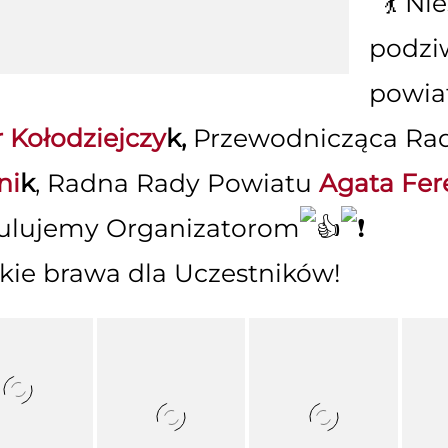
Nie
podzi
powia
r Kołodziejczy
k,
Przewodnicząca Ra
ni
k
, Radna Rady Powiatu
Agata Fer
ulujemy Organizatorom
kie brawa dla Uczestników!