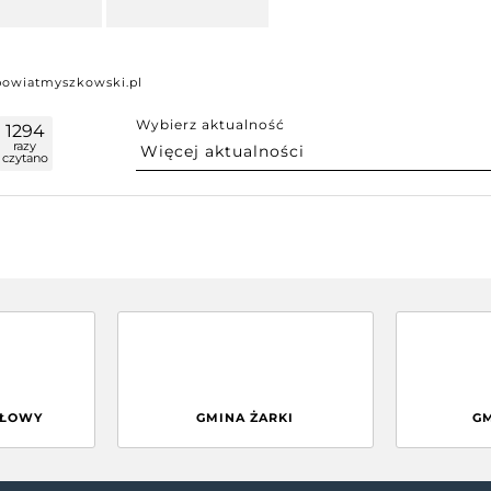
powiatmyszkowski.pl
Wybierz aktualność
1294
razy
czytano
GŁOWY
GMINA ŻARKI
G