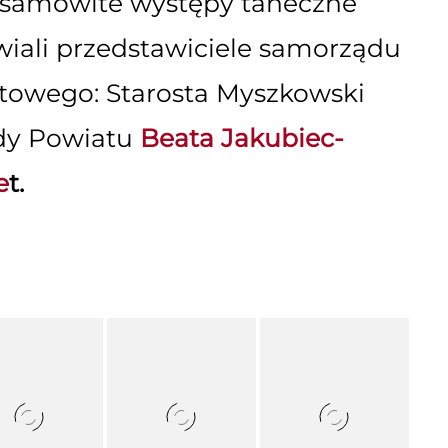
samowite występy taneczne
wiali przedstawiciele samorządu
towego: Starosta Myszkowski
dy Powiatu
Beata Jakubiec-
e
t.