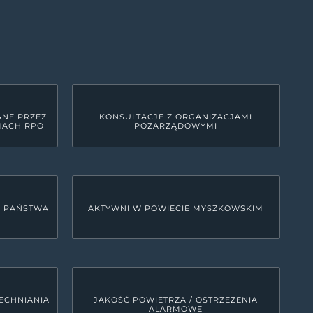
ANE PRZEZ
KONSULTACJE Z ORGANIZACJAMI
MACH RPO
POZARZĄDOWYMI
U PAŃSTWA
AKTYWNI W POWIECIE MYSZKOWSKIM
ECHNIANIA
JAKOŚĆ POWIETRZA / OSTRZEŻENIA
ALARMOWE
LINKI SYSTEMOWE