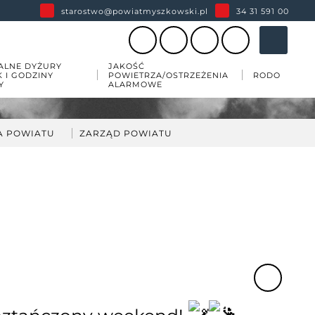
starostwo@powiatmyszkowski.pl
34 31 591 00
ALNE DYŻURY
JAKOŚĆ
K I GODZINY
POWIETRZA/OSTRZEŻENIA
RODO
Y
ALARMOWE
A POWIATU
ZARZĄD POWIATU
darka
kład Zarządu Powiatu
ów
wiatu
 zabytków w powiecie
esji