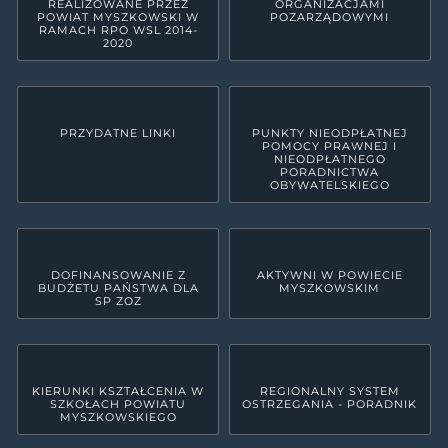
REALIZOWANE PRZEZ
ORGANIZACJAMI
POWIAT MYSZKOWSKI W
POZARZĄDOWYMI
RAMACH RPO WSL 2014-
2020
PRZYDATNE LINKI
PUNKTY NIEODPŁATNEJ
POMOCY PRAWNEJ I
NIEODPŁATNEGO
PORADNICTWA
OBYWATELSKIEGO
DOFINANSOWANIE Z
AKTYWNI W POWIECIE
BUDŻETU PAŃSTWA DLA
MYSZKOWSKIM
SP ZOZ
KIERUNKI KSZTAŁCENIA W
REGIONALNY SYSTEM
SZKOŁACH POWIATU
OSTRZEGANIA - PORADNIK
MYSZKOWSKIEGO