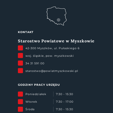
KONTAKT
Starostwo Powiatowe w Myszkowie
42-300 Myszków, ul. Pułaskiego 6
woj. śląskie, pow. myszkowski
34 31 591 00
starostwo@powiatmyszkowski.pl
GODZINY PRACY URZĘDU
Poniedziałek
7:30 - 15:30
Wtorek
7:30 - 17:00
Środa
7:30 - 15:30