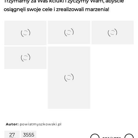
Trzymamy za Was kciuki i życzymy Wam, abyście
osiągnęli swoje cele i zrealizowali marzenia!
Autor:
powiatmyszkowski.pl
27
3555