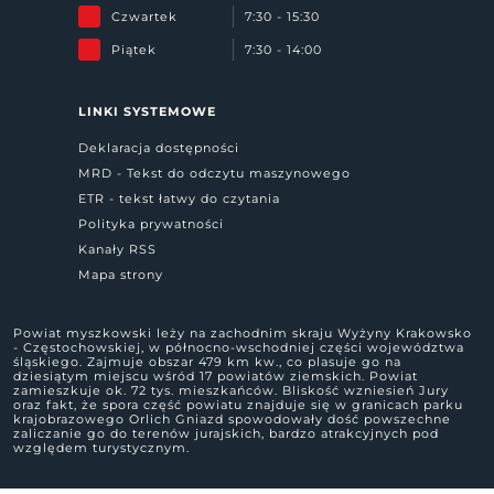
Czwartek
7:30 - 15:30
Piątek
7:30 - 14:00
LINKI SYSTEMOWE
Deklaracja dostępności
MRD - Tekst do odczytu maszynowego
ETR - tekst łatwy do czytania
Polityka prywatności
Kanały RSS
Mapa strony
Powiat myszkowski leży na zachodnim skraju Wyżyny Krakowsko
- Częstochowskiej, w północno-wschodniej części województwa
śląskiego. Zajmuje obszar 479 km kw., co plasuje go na
dziesiątym miejscu wśród 17 powiatów ziemskich. Powiat
zamieszkuje ok. 72 tys. mieszkańców. Bliskość wzniesień Jury
oraz fakt, że spora część powiatu znajduje się w granicach parku
krajobrazowego Orlich Gniazd spowodowały dość powszechne
zaliczanie go do terenów jurajskich, bardzo atrakcyjnych pod
względem turystycznym.