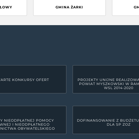
GŁOWY
GMINA ŻARKI
G
ARTE KONKURSY OFERT
PROJEKTY UNIJNE REALIZOW
POWIAT MYSZKOWSKI W RA
WSL 2014-2020
Y NIEODPŁATNEJ POMOCY
DOFINANSOWANIE Z BUDŻET
WNEJ I NIEODPŁATNEGO
DLA SP ZOZ
NICTWA OBYWATELSKIEGO