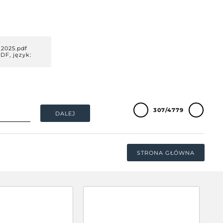
_2025.pdf
PDF, język:
307/4779
DALEJ
STRONA GŁÓWNA