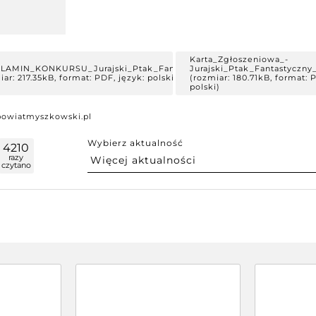
Karta_Zgłoszeniowa_-
LAMIN_KONKURSU_Jurajski_Ptak_Fantastyczny_2025.pdf
Jurajski_Ptak_Fantastyczny
iar: 217.35kB, format: PDF, język: polski)
(rozmiar: 180.71kB, format: 
polski)
powiatmyszkowski.pl
Wybierz aktualność
4210
razy
czytano