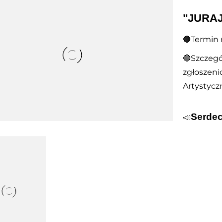
"JURA
🔴Termin 
🔵Szczegó
zgłoszeni
Artystycz
Serdec
📣