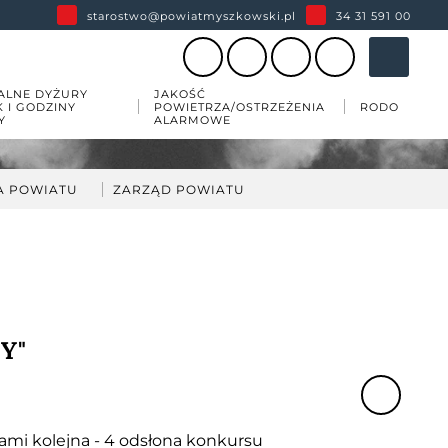
starostwo@powiatmyszkowski.pl
34 31 591 00
ALNE DYŻURY
JAKOŚĆ
K I GODZINY
POWIETRZA/OSTRZEŻENIA
RODO
Y
ALARMOWE
A POWIATU
ZARZĄD POWIATU
darka
kład Zarządu Powiatu
ów
wiatu
 zabytków w powiecie
Y"
esji
ami kolejna - 4 odsłona konkursu