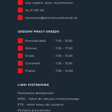
woj. śląskie, pow. myszkowski
34 31 591 00
starostwo@powiatmyszkowski.pl
GODZINY PRACY URZĘDU
Poniedziałek
7:30 - 15:30
Wtorek
7:30 - 17:00
Środa
7:30 - 15:30
Czwartek
7:30 - 15:30
Piątek
7:30 - 14:00
LINKI SYSTEMOWE
Deklaracja dostępności
MRD - Tekst do odczytu maszynowego
ETR - tekst łatwy do czytania
Polityka prywatności