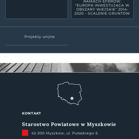
RAMACH EFRROW:
"EUROPA INWESTUJĄCA W
OBSZARY WIEJSKIE" 2014-
2020 - SCALENIE GRUNTÓW
Projekty unijne
Powiat Myszkowski
KONTAKT
Starostwo Powiatowe w Myszkowie
42-300 Myszków, ul. Pułaskiego 6