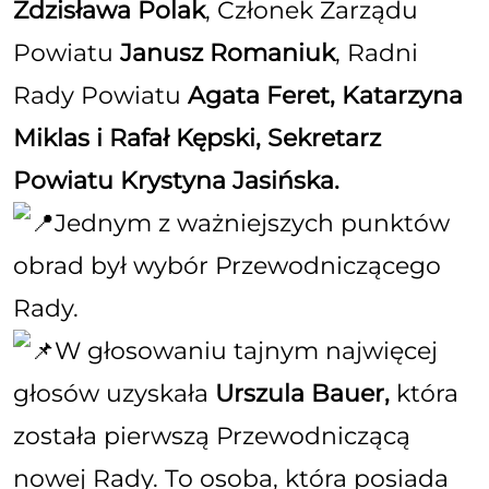
Zdzisława Polak
, Członek Zarządu
Powiatu
Janusz Romaniuk
, Radni
Rady Powiatu
Agata Feret
,
Katarzyna
Miklas
i
Rafał Kępski
, Sekretarz
Powiatu
Krystyna Jasińska
.
Jednym z ważniejszych punktów
obrad był wybór Przewodniczącego
Rady.
W głosowaniu tajnym najwięcej
głosów uzyskała
Urszula Bauer,
która
została pierwszą Przewodniczącą
nowej Rady. To osoba, która posiada