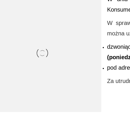
Konsumen
W spraw
można u
dzwoni
(poniedz
pod adr
Za utrud