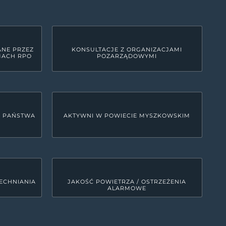
ANE PRZEZ
KONSULTACJE Z ORGANIZACJAMI
MACH RPO
POZARZĄDOWYMI
U PAŃSTWA
AKTYWNI W POWIECIE MYSZKOWSKIM
ECHNIANIA
JAKOŚĆ POWIETRZA / OSTRZEŻENIA
ALARMOWE
LINKI SYSTEMOWE
Deklaracja dostępności
0
MRD - Tekst do odczytu maszynowego
00