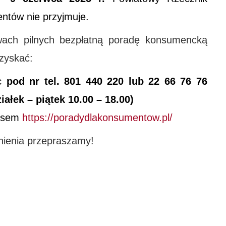
tów nie przyjmuje.
ach pilnych bezpłatną poradę konsumencką
zyskać:
ąc
pod
nr tel. 801 440 220 lub 22 66 76 76
iałek – piątek 10.00 – 18.00)
esem
https://poradydlakonsumentow.pl/
nienia przepraszamy!