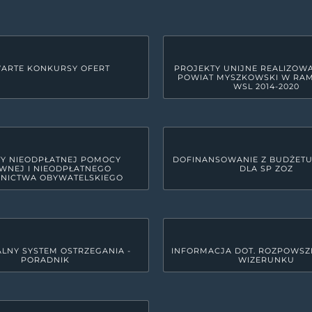
ARTE KONKURSY OFERT
PROJEKTY UNIJNE REALIZOW
POWIAT MYSZKOWSKI W RA
WSL 2014-2020
Y NIEODPŁATNEJ POMOCY
DOFINANSOWANIE Z BUDŻET
WNEJ I NIEODPŁATNEGO
DLA SP ZOZ
NICTWA OBYWATELSKIEGO
LNY SYSTEM OSTRZEGANIA -
INFORMACJA DOT. ROZPOWSZ
PORADNIK
WIZERUNKU
GODZINY PRACY URZĘDU
yszkowie
Poniedziałek
7:30 - 15:3
Wtorek
7:30 - 17: