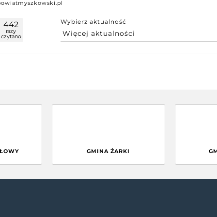
powiatmyszkowski.pl
Wybierz aktualność
442
razy
czytano
GŁOWY
GMINA ŻARKI
G