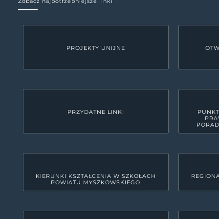
Zobacz najpotrzebniejsze linki
PROJEKTY UNIJNE
OTW
PRZYDATNE LINKI
PUNKT
PRA
PORAD
KIERUNKI KSZTAŁCENIA W SZKOŁACH
REGIONA
POWIATU MYSZKOWSKIEGO
KONTAKT
Starostwo Powiatowe w M
42-300 Myszków, ul. Pułaskiego 6