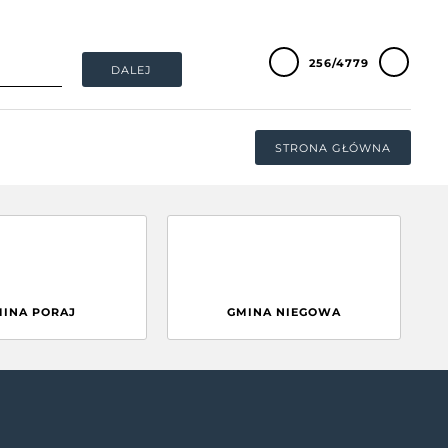
256/4779
DALEJ
STRONA GŁÓWNA
MINA PORAJ
GMINA NIEGOWA