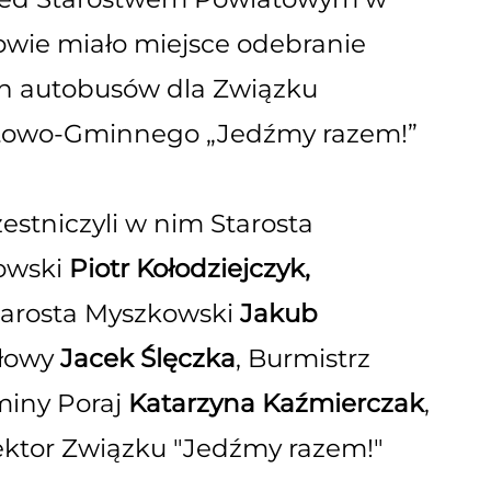
wie miało miejsce odebranie
h autobusów dla Związku
towo-Gminnego „Jedźmy razem!”
estniczyli w nim Starosta
owski
Piotr Kołodziejczyk,
arosta Myszkowski
Jakub
głowy
Jacek Ślęczka
, Burmistrz
miny Poraj
Katarzyna Kaźmierczak
,
ktor Związku "Jedźmy razem!"