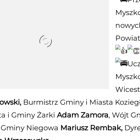
Myszko
nowyc
Powia
Ucz
Myszk
Wicest
owski,
Burmistrz Gminy i Miasta Kozie
ta i Gminy Żarki
Adam Zamora
, Wójt G
 Gminy Niegowa
Mariusz Rembak,
Dyre