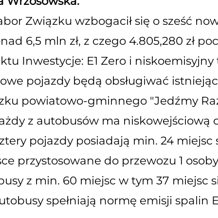
a Wrzosowska.
abor Związku wzbogacił się o sześć no
onad 6,5 mln zł, z czego 4.805,280 zł 
ktu Inwestycje: E1 Zero i niskoemisyjny
owe pojazdy będą obsługiwać istniejąc
zku powiatowo-gminnego "Jedźmy Ra
ażdy z autobusów ma niskowejściową cha
ztery pojazdy posiadają min. 24 miejsc 
sce przystosowane do przewozu 1 osob
busy z min. 60 miejsc w tym 37 miejsc 
utobusy spełniają normę emisji spalin E