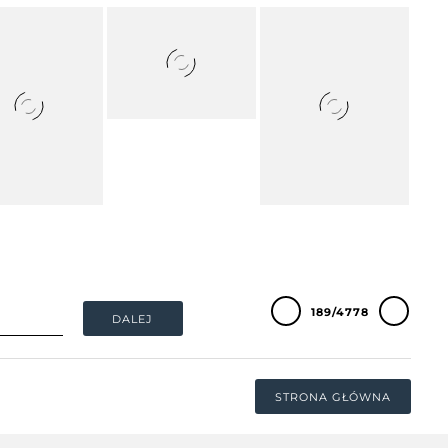
189/4778
DALEJ
STRONA GŁÓWNA