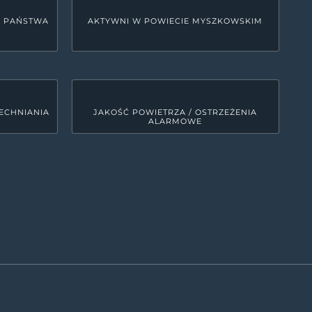
U PAŃSTWA
AKTYWNI W POWIECIE MYSZKOWSKIM
ECHNIANIA
JAKOŚĆ POWIETRZA / OSTRZEŻENIA
ALARMOWE
LINKI SYSTEMOWE
Deklaracja dostępności
0
MRD - Tekst do odczytu maszynowego
00
ETR - tekst łatwy do czytania
0
Polityka prywatności
Kanały RSS
0
Mapa strony
00
ęści województwa śląskiego. Zajmuje obszar 479 km kw., co
iskość wzniesień Jury oraz fakt, że spora część powiatu
terenów jurajskich, bardzo atrakcyjnych pod względem