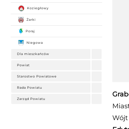
Koziegłowy
Żarki
Poraj
Niegowa
Dla mieszkańców
Powiat
Starostwo Powiatowe
Rada Powiatu
Grab
Zarząd Powiatu
Mias
Wójt