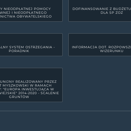
Y NIEODPŁATNEJ POMOCY
DOFINANSOWANIE Z BUDŻET
WNEJ I NIEODPŁATNEGO
DLA SP ZOZ
NICTWA OBYWATELSKIEGO
LNY SYSTEM OSTRZEGANIA -
INFORMACJA DOT. ROZPOWSZ
PORADNIK
WIZERUNKU
GODZINY PRACY URZĘDU
yszkowie
Poniedziałek
7:30 - 15:3
Wtorek
7:30 - 17:
Środa
7:30 - 15:3
 UNIJNY REALIZOWANY PRZEZ
T MYSZKOWSKI W RAMACH
Czwartek
7:30 - 15:3
: "EUROPA INWESTUJĄCA W
IEJSKIE" 2014-2020 - SCALENIE
GRUNTÓW
Piątek
7:30 - 14:
raju Wyżyny Krakowsko - Częstochowskiej, w północno-wschodniej cz
17 powiatów ziemskich. Powiat zamieszkuje ok. 72 tys. mieszkańców. Bl
azowego Orlich Gniazd spowodowały dość powszechne zaliczanie go do 