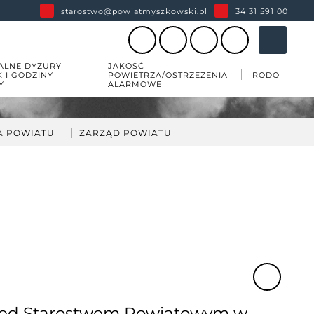
starostwo@powiatmyszkowski.pl
34 31 591 00
ALNE DYŻURY
JAKOŚĆ
K I GODZINY
POWIETRZA/OSTRZEŻENIA
RODO
Y
ALARMOWE
A POWIATU
ZARZĄD POWIATU
darka
kład Zarządu Powiatu
ów
wiatu
 zabytków w powiecie
esji
zed Starostwem Powiatowym w