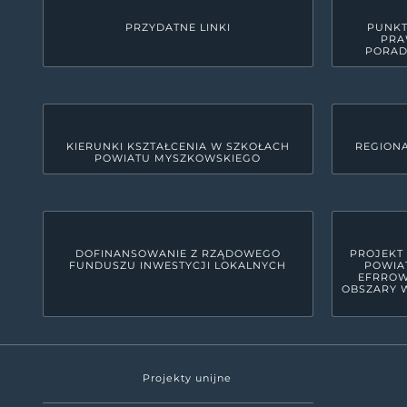
PRZYDATNE LINKI
PUNKT
PRA
PORAD
KIERUNKI KSZTAŁCENIA W SZKOŁACH
REGIONA
POWIATU MYSZKOWSKIEGO
KONTAKT
Starostwo Powiatowe w M
42-300 Myszków, ul. Pułaskiego 6
woj. śląskie, pow. myszkowski
DOFINANSOWANIE Z RZĄDOWEGO
PROJEKT
FUNDUSZU INWESTYCJI LOKALNYCH
POWIA
34 31 591 00
EFRROW
OBSZARY W
starostwo@powiatmyszkowski.pl
Powiat myszkowski leży na zachodnim sk
plasuje go na dziesiątym miejscu wśród 
znajduje się w granicach parku krajobr
Projekty unijne
turystycznym.