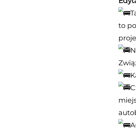
Edyt
T
to p
proje
N
Zwią
K
C
miej
auto
A