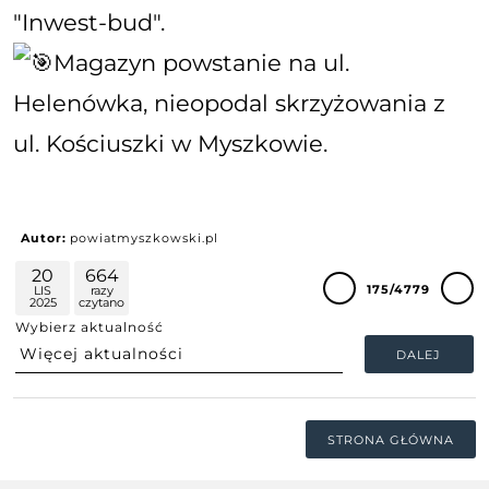
"Inwest-bud".
Magazyn powstanie na ul.
Helenówka, nieopodal skrzyżowania z
ul. Kościuszki w Myszkowie.
Autor:
powiatmyszkowski.pl
20
664
175/4779
LIS
razy
2025
czytano
Wybierz aktualność
DALEJ
STRONA GŁÓWNA