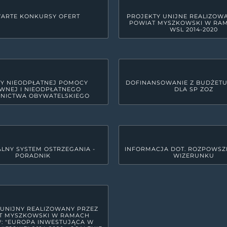
ARTE KONKURSY OFERT
PROJEKTY UNIJNE REALIZOW
POWIAT MYSZKOWSKI W RA
WSL 2014-2020
Y NIEODPŁATNEJ POMOCY
DOFINANSOWANIE Z BUDŻET
WNEJ I NIEODPŁATNEGO
DLA SP ZOZ
NICTWA OBYWATELSKIEGO
LNY SYSTEM OSTRZEGANIA -
INFORMACJA DOT. ROZPOWSZ
PORADNIK
WIZERUNKU
GODZINY PRACY URZĘDU
yszkowie
Poniedziałek
7:30 - 15:3
Wtorek
7:30 - 17:
Środa
7:30 - 15:3
 UNIJNY REALIZOWANY PRZEZ
T MYSZKOWSKI W RAMACH
Czwartek
7:30 - 15:3
: "EUROPA INWESTUJĄCA W