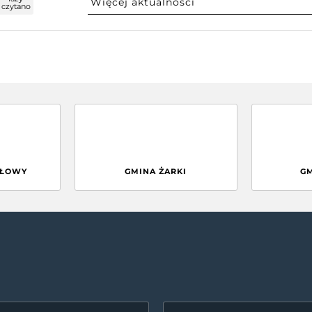
czytano
GŁOWY
GMINA ŻARKI
G