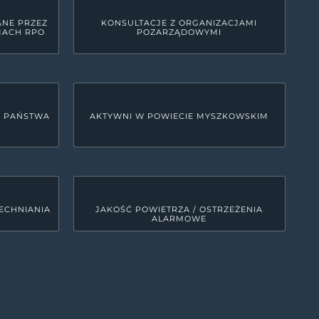
ANE PRZEZ
KONSULTACJE Z ORGANIZACJAMI
MACH RPO
POZARZĄDOWYMI
U PAŃSTWA
AKTYWNI W POWIECIE MYSZKOWSKIM
ECHNIANIA
JAKOŚĆ POWIETRZA / OSTRZEŻENIA
ALARMOWE
LINKI SYSTEMOWE
Deklaracja dostępności
0
MRD - Tekst do odczytu maszynowego
00
ETR - tekst łatwy do czytania
0
Polityka prywatności
Kanały RSS
0