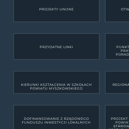
PROJEKTY UNIJNE
OTW
PRZYDATNE LINKI
PUNKT
PRA
PORAD
KIERUNKI KSZTAŁCENIA W SZKOŁACH
REGIONA
POWIATU MYSZKOWSKIEGO
KONTAKT
Starostwo Powiatowe w M
42-300 Myszków, ul. Pułaskiego 6
woj. śląskie, pow. myszkowski
DOFINANSOWANIE Z RZĄDOWEGO
PROJEKT
FUNDUSZU INWESTYCJI LOKALNYCH
POWIA
34 31 591 00
EFRROW