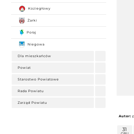
Koziegłowy
Żarki
Poraj
Niegowa
Dla mieszkańców
Powiat
Starostwo Powiatowe
Rada Powiatu
Zarząd Powiatu
Autor:
31
GRU