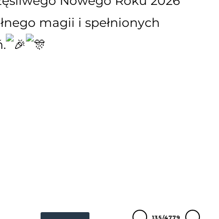
zęśliwego Nowego Roku 2026
łnego magii i spełnionych
.
135/4779