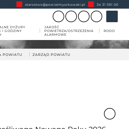
starostwo@powiatmyszkowski.pl
34 31 591 00
ALNE DYŻURY
JAKOŚĆ
K I GODZINY
POWIETRZA/OSTRZEŻENIA
RODO
Y
ALARMOWE
A POWIATU
ZARZĄD POWIATU
darka
kład Zarządu Powiatu
ów
wiatu
 zabytków w powiecie
esji