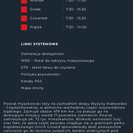
Wtorek
7:30 - 17:00
Środa
7:30 - 15:30
Czwartek
7:30 - 15:30
Piątek
7:30 - 14:00
LINKI SYSTEMOWE
Deklaracja dostępności
MRD - Tekst do odczytu maszynowego
ETR - tekst łatwy do czytania
Polityka prywatności
Kanały RSS
Mapa strony
Powiat myszkowski leży na zachodnim skraju Wyżyny Krakowsko
- Częstochowskiej, w północno-wschodniej części województwa
śląskiego. Zajmuje obszar 479 km kw., co plasuje go na
dziesiątym miejscu wśród 17 powiatów ziemskich. Powiat
zamieszkuje ok. 72 tys. mieszkańców. Bliskość wzniesień Jury
oraz fakt, że spora część powiatu znajduje się w granicach parku
krajobrazowego Orlich Gniazd spowodowały dość powszechne
zaliczanie go do terenów jurajskich, bardzo atrakcyjnych pod