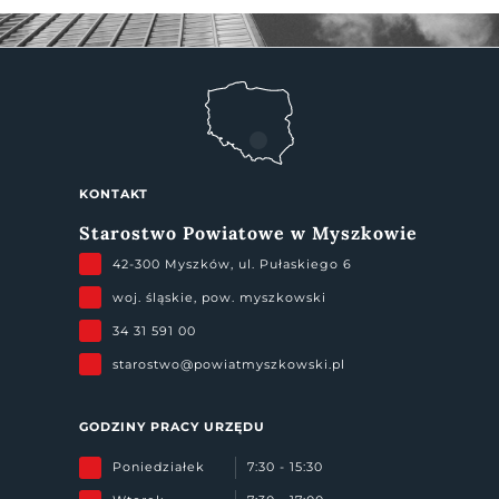
KONTAKT
Starostwo Powiatowe w Myszkowie
42-300 Myszków, ul. Pułaskiego 6
woj. śląskie, pow. myszkowski
34 31 591 00
starostwo@powiatmyszkowski.pl
GODZINY PRACY URZĘDU
Poniedziałek
7:30 - 15:30