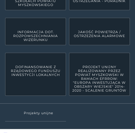
SZKOŁACH POWIATU
OSTRZEGANIA - PORADNIK
MYSZKOWSKIEGO
INFORMACJA DOT.
JAKOŚĆ POWIETRZA /
ROZPOWSZECHNIANIA
OSTRZEŻENIA ALARMOWE
WIZERUNKU
DOFINANSOWANIE Z
PROJEKT UNIJNY
RZĄDOWEGO FUNDUSZU
REALIZOWANY PRZEZ
INWESTYCJI LOKALNYCH
POWIAT MYSZKOWSKI W
RAMACH EFRROW:
"EUROPA INWESTUJĄCA W
OBSZARY WIEJSKIE" 2014-
2020 - SCALENIE GRUNTÓW
Projekty unijne
Powiat Myszkowski