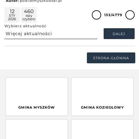
Autor:
powiatmyszkowski.pl
12
460
133/4779
STY
razy
2026
czytano
Wybierz aktualność
DALEJ
STRONA GŁÓWNA
GMINA MYSZKÓW
GMINA KOZIEGŁOWY