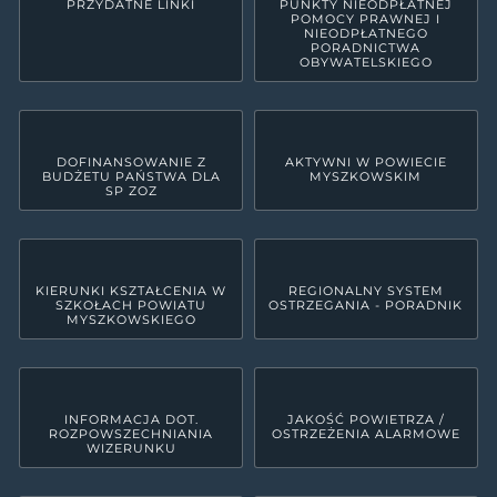
PRZYDATNE LINKI
PUNKTY NIEODPŁATNEJ
POMOCY PRAWNEJ I
NIEODPŁATNEGO
PORADNICTWA
OBYWATELSKIEGO
DOFINANSOWANIE Z
AKTYWNI W POWIECIE
BUDŻETU PAŃSTWA DLA
MYSZKOWSKIM
SP ZOZ
KIERUNKI KSZTAŁCENIA W
REGIONALNY SYSTEM
SZKOŁACH POWIATU
OSTRZEGANIA - PORADNIK
MYSZKOWSKIEGO
INFORMACJA DOT.
JAKOŚĆ POWIETRZA /
ROZPOWSZECHNIANIA
OSTRZEŻENIA ALARMOWE
WIZERUNKU