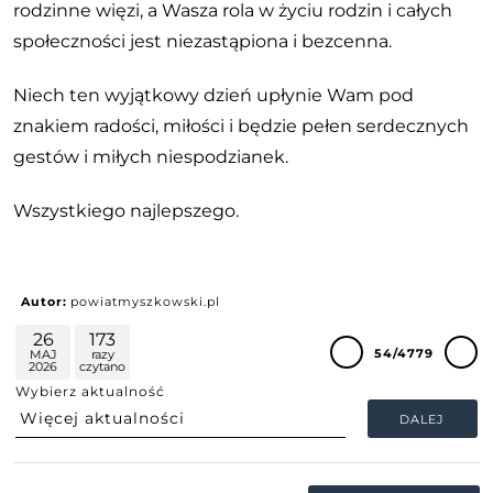
rodzinne więzi, a Wasza rola w życiu rodzin i całych
społeczności jest niezastąpiona i bezcenna.
Niech ten wyjątkowy dzień upłynie Wam pod
znakiem radości, miłości i będzie pełen serdecznych
gestów i miłych niespodzianek.
Wszystkiego najlepszego.
Autor:
powiatmyszkowski.pl
26
173
54/4779
MAJ
razy
2026
czytano
Wybierz aktualność
DALEJ