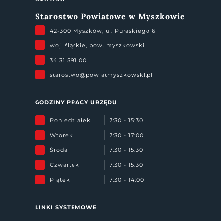
Starostwo Powiatowe w Myszkowie
42-300 Myszków, ul. Pułaskiego 6
woj. śląskie, pow. myszkowski
34 31 591 00
starostwo@powiatmyszkowski.pl
GODZINY PRACY URZĘDU
Poniedziałek
7:30 - 15:30
Wtorek
7:30 - 17:00
Środa
7:30 - 15:30
Czwartek
7:30 - 15:30
Piątek
7:30 - 14:00
LINKI SYSTEMOWE