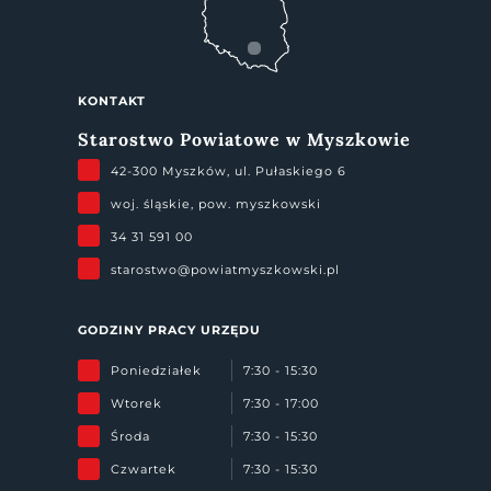
KONTAKT
Starostwo Powiatowe w Myszkowie
42-300 Myszków, ul. Pułaskiego 6
woj. śląskie, pow. myszkowski
34 31 591 00
starostwo@powiatmyszkowski.pl
GODZINY PRACY URZĘDU
Poniedziałek
7:30 - 15:30
Wtorek
7:30 - 17:00
Środa
7:30 - 15:30
Czwartek
7:30 - 15:30