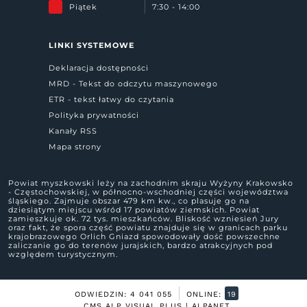
Piątek
7:30 - 14:00
LINKI SYSTEMOWE
Deklaracja dostępności
MRD - Tekst do odczytu maszynowego
ETR - tekst łatwy do czytania
Polityka prywatności
Kanały RSS
Mapa strony
Powiat myszkowski leży na zachodnim skraju Wyżyny Krakowsko
- Częstochowskiej, w północno-wschodniej części województwa
śląskiego. Zajmuje obszar 479 km kw., co plasuje go na
dziesiątym miejscu wśród 17 powiatów ziemskich. Powiat
zamieszkuje ok. 72 tys. mieszkańców. Bliskość wzniesień Jury
oraz fakt, że spora część powiatu znajduje się w granicach parku
krajobrazowego Orlich Gniazd spowodowały dość powszechne
zaliczanie go do terenów jurajskich, bardzo atrakcyjnych pod
względem turystycznym.
ODWIEDZIN: 4 041 055
ONLINE:
19
CMS ALP VISUAL PLUS | ALPANET