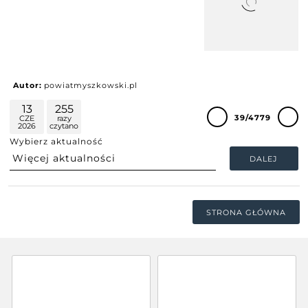
Autor:
powiatmyszkowski.pl
13
255
39/4779
CZE
razy
2026
czytano
Wybierz aktualność
DALEJ
STRONA GŁÓWNA