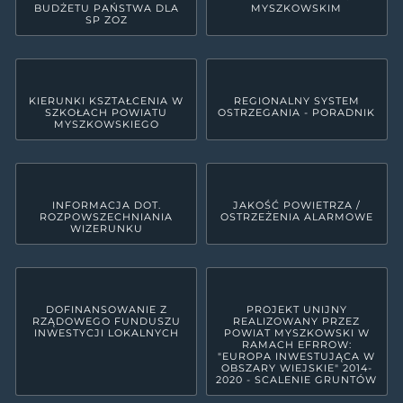
BUDŻETU PAŃSTWA DLA
MYSZKOWSKIM
SP ZOZ
KIERUNKI KSZTAŁCENIA W
REGIONALNY SYSTEM
SZKOŁACH POWIATU
OSTRZEGANIA - PORADNIK
MYSZKOWSKIEGO
INFORMACJA DOT.
JAKOŚĆ POWIETRZA /
ROZPOWSZECHNIANIA
OSTRZEŻENIA ALARMOWE
WIZERUNKU
DOFINANSOWANIE Z
PROJEKT UNIJNY
RZĄDOWEGO FUNDUSZU
REALIZOWANY PRZEZ
INWESTYCJI LOKALNYCH
POWIAT MYSZKOWSKI W
RAMACH EFRROW:
"EUROPA INWESTUJĄCA W
OBSZARY WIEJSKIE" 2014-
2020 - SCALENIE GRUNTÓW