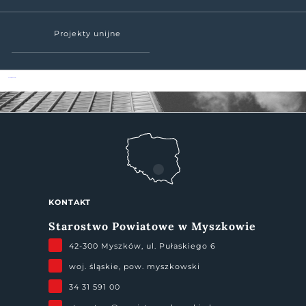
Projekty unijne
Powiat Myszkowski
KONTAKT
Starostwo Powiatowe w Myszkowie
42-300 Myszków, ul. Pułaskiego 6
woj. śląskie, pow. myszkowski
34 31 591 00