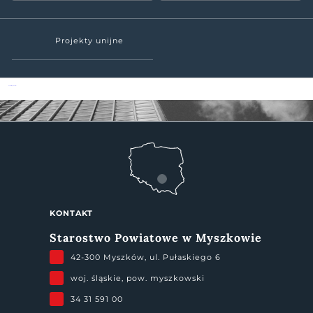
Projekty unijne
Powiat Myszkowski
KONTAKT
Starostwo Powiatowe w Myszkowie
42-300 Myszków, ul. Pułaskiego 6
woj. śląskie, pow. myszkowski
34 31 591 00