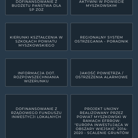
DOFINANSOWANIE Z
AKTYWNI W POWIECIE
BUDŻETU PAŃSTWA DLA
MYSZKOWSKIM
SP ZOZ
KIERUNKI KSZTAŁCENIA W
REGIONALNY SYSTEM
SZKOŁACH POWIATU
OSTRZEGANIA - PORADNIK
MYSZKOWSKIEGO
INFORMACJA DOT.
JAKOŚĆ POWIETRZA /
ROZPOWSZECHNIANIA
OSTRZEŻENIA ALARMOWE
WIZERUNKU
DOFINANSOWANIE Z
PROJEKT UNIJNY
RZĄDOWEGO FUNDUSZU
REALIZOWANY PRZEZ
INWESTYCJI LOKALNYCH
POWIAT MYSZKOWSKI W
RAMACH EFRROW:
"EUROPA INWESTUJĄCA W
OBSZARY WIEJSKIE" 2014-
2020 - SCALENIE GRUNTÓW