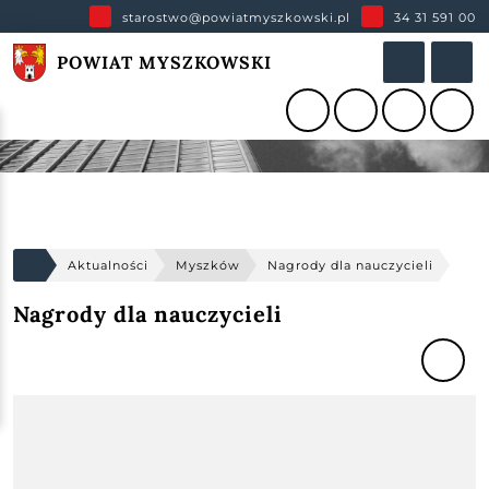
starostwo@powiatmyszkowski.pl
34 31 591 00
POWIAT MYSZKOWSKI
Aktualności
Myszków
Nagrody dla nauczycieli
Nagrody dla nauczycieli