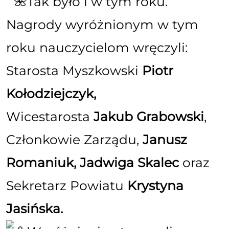
Tak było i w tym roku.
Nagrody wyróżnionym w tym
roku nauczycielom wręczyli:
Starosta Myszkowski
Piotr
Kołodziejczy
k,
Wicestarosta
Jakub Grabowski
,
Członkowie Zarządu,
Janusz
Romaniu
k,
Jadwiga Skale
c
oraz
Sekretarz Powiatu
Krystyna
Jasińsk
a.