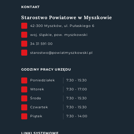
KONTAKT
Starostwo Powiatowe w Myszkowie
42-300 Myszków, ul. Pułaskiego 6
woj. śląskie, pow. myszkowski
34 31 591 00
starostwo@powiatmyszkowski.pl
GODZINY PRACY URZĘDU
Poniedziałek
7:30 - 15:30
Wtorek
7:30 - 17:00
Środa
7:30 - 15:30
Czwartek
7:30 - 15:30
Piątek
7:30 - 14:00
LINKI SYSTEMOWE