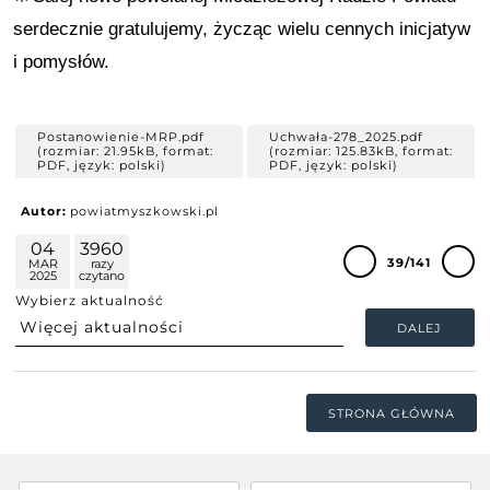
serdecznie gratulujemy, życząc wielu cennych inicjatyw
i pomysłów.
Postanowienie-MRP.pdf
Uchwała-278_2025.pdf
(rozmiar: 21.95kB, format:
(rozmiar: 125.83kB, format:
PDF, język: polski)
PDF, język: polski)
Autor:
powiatmyszkowski.pl
04
3960
39/141
MAR
razy
2025
czytano
Wybierz aktualność
DALEJ
STRONA GŁÓWNA