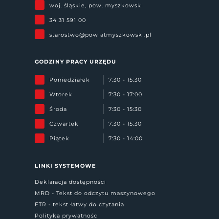
woj. śląskie, pow. myszkowski
34 31 591 00
starostwo@powiatmyszkowski.pl
GODZINY PRACY URZĘDU
Poniedziałek
7:30 - 15:30
Wtorek
7:30 - 17:00
Środa
7:30 - 15:30
Czwartek
7:30 - 15:30
Piątek
7:30 - 14:00
LINKI SYSTEMOWE
Deklaracja dostępności
MRD - Tekst do odczytu maszynowego
ETR - tekst łatwy do czytania
Polityka prywatności