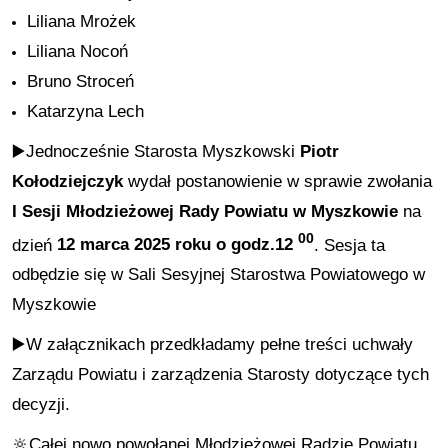
Liliana Mrożek
Liliana Nocoń
Bruno Stroceń
Katarzyna Lech
▶️Jednocześnie
Starosta Myszkowski
Piotr
Kołodziejczyk
wydał postanowienie
w sprawie
zwołania
I Sesji Młodzieżowej Rady Powiatu w Myszkowie
na
0
0
dzień
12 marca 2025 roku o godz.12
. Sesja ta
odbędzie się w Sali Sesyjnej Starostwa Powiatowego w
Myszkowie
▶️W załącznikach przedkładamy pełne treści uchwały
Zarządu Powiatu i zarządzenia Starosty dotyczące tych
decyzji
.
🔆Całej nowo powołanej Młodzieżowej Radzie Powiatu