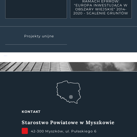
RAMACH EFRROW:
"EUROPA INWESTUJĄCA W
OBSZARY WIEJSKIE" 2014-
2020 - SCALENIE GRUNTÓW
Projekty unijne
Powiat Myszkowski
KONTAKT
Starostwo Powiatowe w Myszkowie
42-300 Myszków, ul. Pułaskiego 6