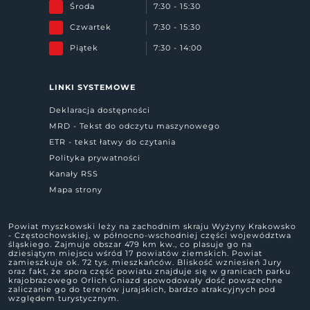
Środa
7:30 - 15:30
Czwartek
7:30 - 15:30
Piątek
7:30 - 14:00
LINKI SYSTEMOWE
Deklaracja dostępności
MRD - Tekst do odczytu maszynowego
ETR - tekst łatwy do czytania
Polityka prywatności
Kanały RSS
Mapa strony
Powiat myszkowski leży na zachodnim skraju Wyżyny Krakowsko
- Częstochowskiej, w północno-wschodniej części województwa
śląskiego. Zajmuje obszar 479 km kw., co plasuje go na
dziesiątym miejscu wśród 17 powiatów ziemskich. Powiat
zamieszkuje ok. 72 tys. mieszkańców. Bliskość wzniesień Jury
oraz fakt, że spora część powiatu znajduje się w granicach parku
krajobrazowego Orlich Gniazd spowodowały dość powszechne
zaliczanie go do terenów jurajskich, bardzo atrakcyjnych pod
względem turystycznym.