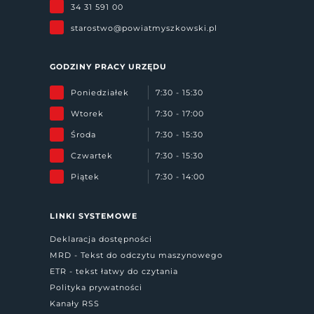
34 31 591 00
starostwo@powiatmyszkowski.pl
GODZINY PRACY URZĘDU
Poniedziałek
7:30 - 15:30
Wtorek
7:30 - 17:00
Środa
7:30 - 15:30
Czwartek
7:30 - 15:30
Piątek
7:30 - 14:00
LINKI SYSTEMOWE
Deklaracja dostępności
MRD - Tekst do odczytu maszynowego
ETR - tekst łatwy do czytania
Polityka prywatności
Kanały RSS