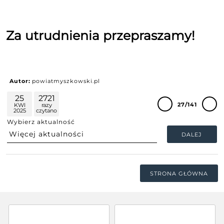
Za utrudnienia przepraszamy!
Autor:
powiatmyszkowski.pl
25
2721
27/141
KWI
razy
2025
czytano
Wybierz aktualność
DALEJ
STRONA GŁÓWNA