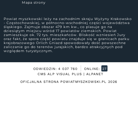
Mapa strony
Powiat myszkowski leży na zachodnim skraju Wyżyny Krakowsko
- Częstochowskiej, w północno-wschodniej części województwa
śląskiego. Zajmuje obszar 479 km kw., co plasuje go na
dziesiątym miejscu wśród 17 powiatów ziemskich. Powiat
zamieszkuje ok. 72 tys. mieszkańców. Bliskość wzniesień Jury
oraz fakt, że spora część powiatu znajduje się w granicach parku
krajobrazowego Orlich Gniazd spowodowały dość powszechne
zaliczanie go do terenów jurajskich, bardzo atrakcyjnych pod
względem turystycznym.
ODWIEDZIN: 4 037 760
ONLINE:
27
CMS ALP VISUAL PLUS | ALPANET
OFICJALNA STRONA POWIATMYSZKOWSKI.PL
2026