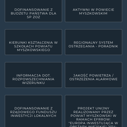
DOFINANSOWANIE Z
AKTYWNI W POWIECIE
BUDŻETU PAŃSTWA DLA
MYSZKOWSKIM
SP ZOZ
KIERUNKI KSZTAŁCENIA W
REGIONALNY SYSTEM
SZKOŁACH POWIATU
OSTRZEGANIA - PORADNIK
MYSZKOWSKIEGO
INFORMACJA DOT.
JAKOŚĆ POWIETRZA /
ROZPOWSZECHNIANIA
OSTRZEŻENIA ALARMOWE
WIZERUNKU
DOFINANSOWANIE Z
PROJEKT UNIJNY
RZĄDOWEGO FUNDUSZU
REALIZOWANY PRZEZ
INWESTYCJI LOKALNYCH
POWIAT MYSZKOWSKI W
RAMACH EFRROW:
"EUROPA INWESTUJĄCA W
OBSZARY WIEJSKIE" 2014-