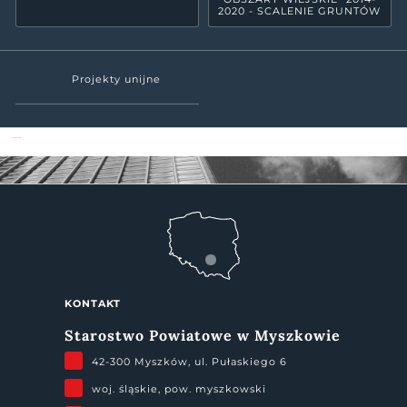
2020 - SCALENIE GRUNTÓW
Projekty unijne
Powiat Myszkowski
KONTAKT
Starostwo Powiatowe w Myszkowie
42-300 Myszków, ul. Pułaskiego 6
woj. śląskie, pow. myszkowski