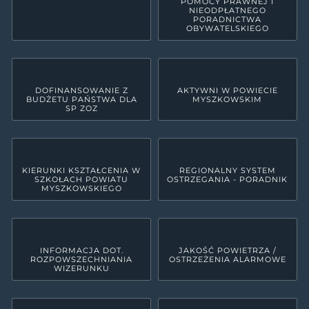
POMOCY PRAWNEJ I
NIEODPŁATNEGO
PORADNICTWA
OBYWATELSKIEGO
DOFINANSOWANIE Z
AKTYWNI W POWIECIE
BUDŻETU PAŃSTWA DLA
MYSZKOWSKIM
SP ZOZ
KIERUNKI KSZTAŁCENIA W
REGIONALNY SYSTEM
SZKOŁACH POWIATU
OSTRZEGANIA - PORADNIK
MYSZKOWSKIEGO
INFORMACJA DOT.
JAKOŚĆ POWIETRZA /
ROZPOWSZECHNIANIA
OSTRZEŻENIA ALARMOWE
WIZERUNKU