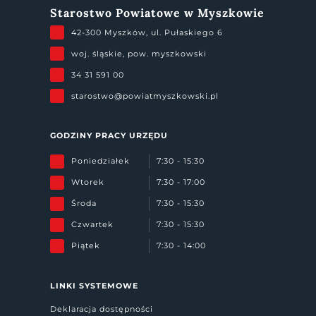
Starostwo Powiatowe w Myszkowie
42-300 Myszków, ul. Pułaskiego 6
woj. śląskie, pow. myszkowski
34 31 591 00
starostwo@powiatmyszkowski.pl
GODZINY PRACY URZĘDU
Poniedziałek
7:30 - 15:30
Wtorek
7:30 - 17:00
Środa
7:30 - 15:30
Czwartek
7:30 - 15:30
Piątek
7:30 - 14:00
LINKI SYSTEMOWE
Deklaracja dostępności