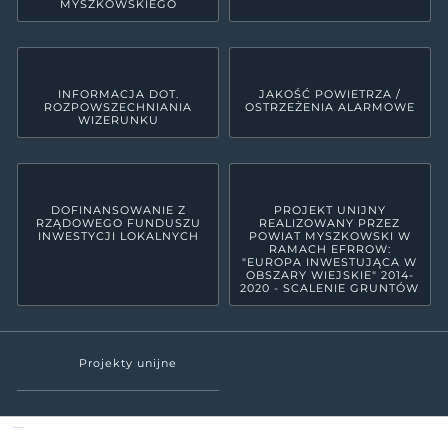
MYSZKOWSKIEGO
INFORMACJA DOT.
JAKOŚĆ POWIETRZA /
ROZPOWSZECHNIANIA
OSTRZEŻENIA ALARMOWE
WIZERUNKU
DOFINANSOWANIE Z
PROJEKT UNIJNY
RZĄDOWEGO FUNDUSZU
REALIZOWANY PRZEZ
INWESTYCJI LOKALNYCH
POWIAT MYSZKOWSKI W
RAMACH EFRROW:
"EUROPA INWESTUJĄCA W
OBSZARY WIEJSKIE" 2014-
2020 - SCALENIE GRUNTÓW
Projekty unijne
Powiat Myszkowski