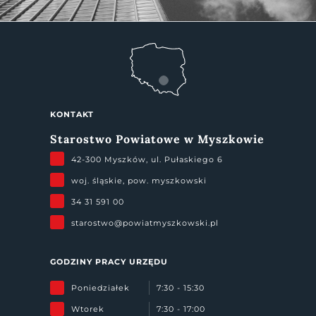
KONTAKT
Starostwo Powiatowe w Myszkowie
42-300 Myszków, ul. Pułaskiego 6
woj. śląskie, pow. myszkowski
34 31 591 00
starostwo@powiatmyszkowski.pl
GODZINY PRACY URZĘDU
Poniedziałek
7:30 - 15:30
Wtorek
7:30 - 17:00