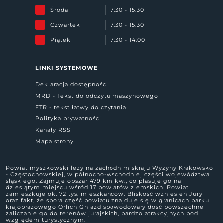
Środa
7:30 - 15:30
Czwartek
7:30 - 15:30
Piątek
7:30 - 14:00
LINKI SYSTEMOWE
Deklaracja dostępności
MRD - Tekst do odczytu maszynowego
ETR - tekst łatwy do czytania
Polityka prywatności
Kanały RSS
Mapa strony
Powiat myszkowski leży na zachodnim skraju Wyżyny Krakowsko
- Częstochowskiej, w północno-wschodniej części województwa
śląskiego. Zajmuje obszar 479 km kw., co plasuje go na
dziesiątym miejscu wśród 17 powiatów ziemskich. Powiat
zamieszkuje ok. 72 tys. mieszkańców. Bliskość wzniesień Jury
oraz fakt, że spora część powiatu znajduje się w granicach parku
krajobrazowego Orlich Gniazd spowodowały dość powszechne
zaliczanie go do terenów jurajskich, bardzo atrakcyjnych pod
względem turystycznym.