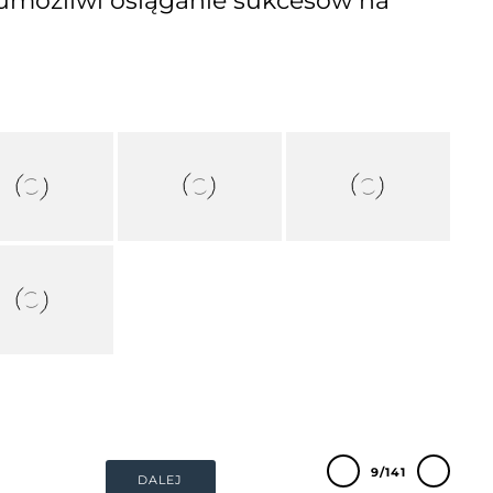
 umożliwi osiąganie sukcesów na
9/141
DALEJ