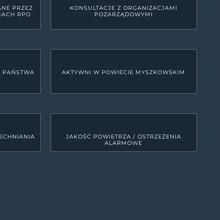
ANE PRZEZ
KONSULTACJE Z ORGANIZACJAMI
MACH RPO
POZARZĄDOWYMI
U PAŃSTWA
AKTYWNI W POWIECIE MYSZKOWSKIM
ECHNIANIA
JAKOŚĆ POWIETRZA / OSTRZEŻENIA
ALARMOWE
LINKI SYSTEMOWE
Deklaracja dostępności
0
MRD - Tekst do odczytu maszynowego
00
ETR - tekst łatwy do czytania
0
Polityka prywatności
Kanały RSS
0
Mapa strony