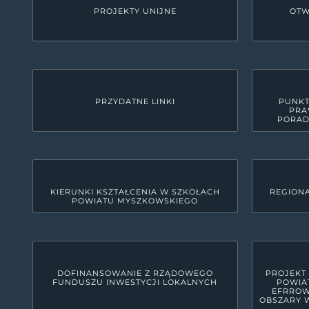
PROJEKTY UNIJNE
OTW
PRZYDATNE LINKI
PUNKT
PRA
PORAD
KIERUNKI KSZTAŁCENIA W SZKOŁACH
REGIONA
POWIATU MYSZKOWSKIEGO
KONTAKT
Starostwo Powiatowe w M
42-300 Myszków, ul. Pułaskiego 6
woj. śląskie, pow. myszkowski
DOFINANSOWANIE Z RZĄDOWEGO
PROJEKT
FUNDUSZU INWESTYCJI LOKALNYCH
POWIA
34 31 591 00
EFRROW
OBSZARY W