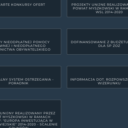
ARTE KONKURSY OFERT
PROJEKTY UNIJNE REALIZOW
POWIAT MYSZKOWSKI W RA
WSL 2014-2020
Y NIEODPŁATNEJ POMOCY
DOFINANSOWANIE Z BUDŻET
WNEJ I NIEODPŁATNEGO
DLA SP ZOZ
NICTWA OBYWATELSKIEGO
LNY SYSTEM OSTRZEGANIA -
INFORMACJA DOT. ROZPOWSZ
PORADNIK
WIZERUNKU
GODZINY PRACY URZĘDU
yszkowie
Poniedziałek
7:30 - 15:3
Wtorek
7:30 - 17:
Środa
7:30 - 15:3
 UNIJNY REALIZOWANY PRZEZ
T MYSZKOWSKI W RAMACH
Czwartek
7:30 - 15:3
: "EUROPA INWESTUJĄCA W
IEJSKIE" 2014-2020 - SCALENIE