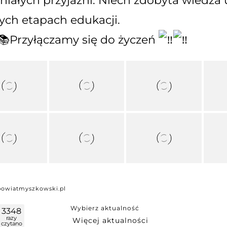
niałych przyjaźni. Niech zdobyta wiedza
ych etapach edukacji.
Przyłączamy się do życzeń
powiatmyszkowski.pl
Wybierz aktualność
3348
razy
czytano