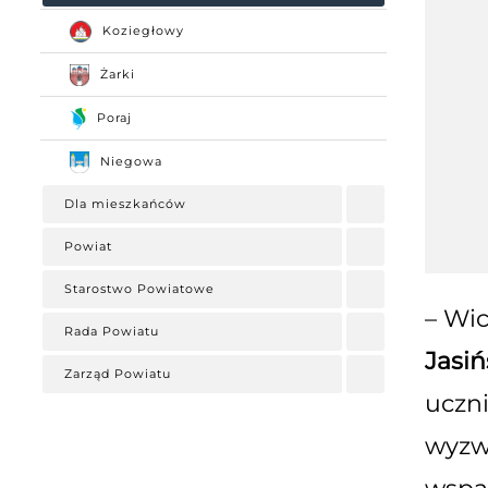
Koziegłowy
Żarki
Poraj
Niegowa
Dla mieszkańców
Powiat
Starostwo Powiatowe
– Wi
Rada Powiatu
Jasi
Zarząd Powiatu
uczn
wyzwa