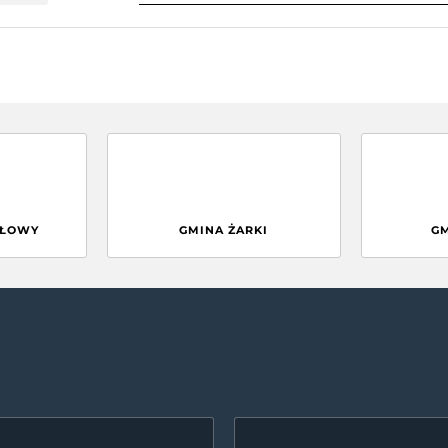
GŁOWY
GMINA ŻARKI
G