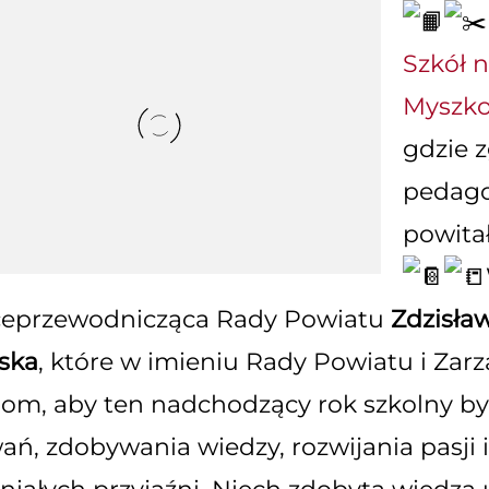
Szkół 
Myszk
gdzie z
pedagog
powita
ceprzewodnicząca Rady Powiatu
Zdzisła
ńska
, które w imieniu Rady Powiatu i Zar
iom, aby ten nadchodzący rok szkolny by
ń, zdobywania wiedzy, rozwijania pasji