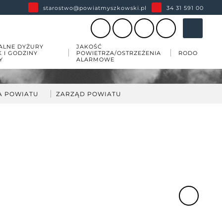
starostwo@powiatmyszkowski.pl
34 31 591 00
ALNE DYŻURY
JAKOŚĆ
K I GODZINY
POWIETRZA/OSTRZEŻENIA
RODO
Y
ALARMOWE
A POWIATU
ZARZĄD POWIATU
darka
kład Zarządu Powiatu
ów
wiatu
 zabytków w powiecie
esji