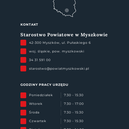
KONTAKT
Starostwo Powiatowe w Myszkowie
42-300 Myszków, ul. Pułaskiego 6
woj. śląskie, pow. myszkowski
34 31 591 00
starostwo@powiatmyszkowski.pl
GODZINY PRACY URZĘDU
Poniedziałek
7:30 - 15:30
Wtorek
7:30 - 17:00
Środa
7:30 - 15:30
Czwartek
7:30 - 15:30