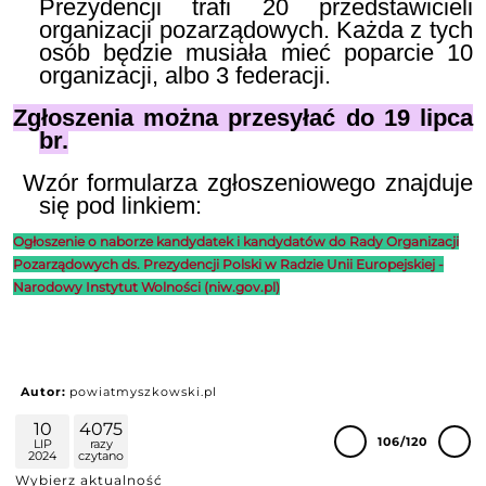
Prezydencji trafi 20 przedstawicieli
organizacji pozarządowych. Każda z tych
osób będzie musiała mieć poparcie 10
organizacji, albo 3 federacji.
Zgłoszenia można przesyłać do 19 lipca
br.
Wzór formularza zgłoszeniowego znajduje
się pod linkiem:
Ogłoszenie o naborze kandydatek i kandydatów do Rady Organizacji
Pozarządowych ds. Prezydencji Polski w Radzie Unii Europejskiej -
Narodowy Instytut Wolności (niw.gov.pl)
Autor:
powiatmyszkowski.pl
10
4075
106/120
LIP
razy
2024
czytano
Wybierz aktualność