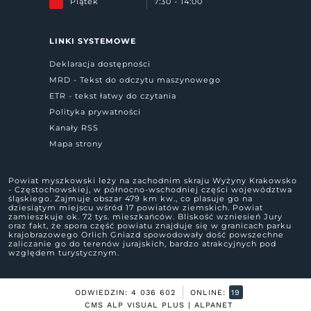
Piątek
7:30 - 14:00
LINKI SYSTEMOWE
Deklaracja dostępności
MRD - Tekst do odczytu maszynowego
ETR - tekst łatwy do czytania
Polityka prywatności
Kanały RSS
Mapa strony
Powiat myszkowski leży na zachodnim skraju Wyżyny Krakowsko
- Częstochowskiej, w północno-wschodniej części województwa
śląskiego. Zajmuje obszar 479 km kw., co plasuje go na
dziesiątym miejscu wśród 17 powiatów ziemskich. Powiat
zamieszkuje ok. 72 tys. mieszkańców. Bliskość wzniesień Jury
oraz fakt, że spora część powiatu znajduje się w granicach parku
krajobrazowego Orlich Gniazd spowodowały dość powszechne
zaliczanie go do terenów jurajskich, bardzo atrakcyjnych pod
względem turystycznym.
ODWIEDZIN: 4 036 602
ONLINE:
19
CMS ALP VISUAL PLUS | ALPANET